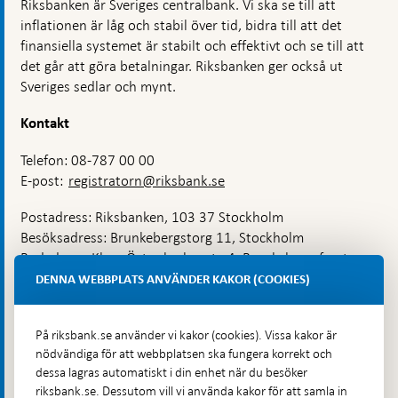
Riksbanken är Sveriges centralbank. Vi ska se till att
inflationen är låg och stabil över tid, bidra till att det
finansiella systemet är stabilt och effektivt och se till att
det går att göra betalningar. Riksbanken ger också ut
Sveriges sedlar och mynt.
Kontakt
Telefon: 08-787 00 00
E-post:
registratorn@riksbank.se
Postadress: Riksbanken, 103 37 Stockholm
Besöksadress: Brunkebergstorg 11, Stockholm
Budadress: Klara Östra kyrkogata 4, Brunkebergsfaret,
Lastplats 6
DENNA WEBBPLATS ANVÄNDER KAKOR (COOKIES)
Fler kontaktuppgifter
På riksbank.se använder vi kakor (cookies). Vissa kakor är
nödvändiga för att webbplatsen ska fungera korrekt och
Hitta direkt
dessa lagras automatiskt i din enhet när du besöker
riksbank.se. Dessutom vill vi använda kakor för att samla in