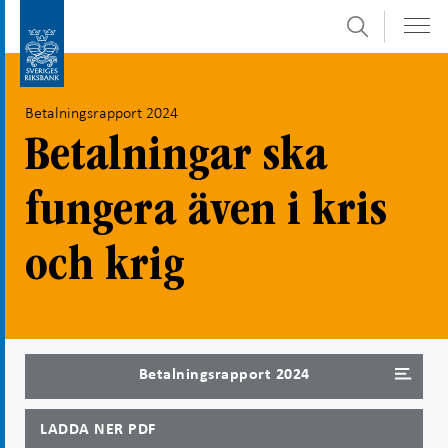
Sök
Gå
Gå
direkt
till
till
navigation
Betalningsrapport 2024
innehåll
för
undersidor
Betalningar ska
fungera även i kris
och krig
Betalningsrapport 2024
LADDA NER PDF