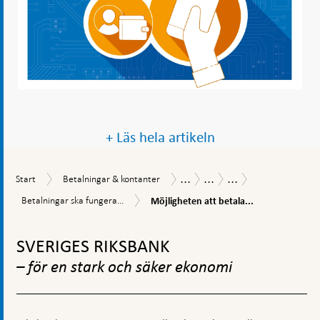
+ Läs hela artikeln
...
...
...
Start
Betalningar
Betalningsrapport
Betalningsrapport
Riksbankens
Start
Betalningar & kontanter
&
2024
arbete
Möjligheten
Betalningar
Betalningar ska fungera...
Möjligheten att betala...
kontanter
och
att
ska
policy
betala
Gå
fungera
offline
även
till
SVERIGES RIKSBANK
behöver
i
toppnavigation
förbättras
kris
– för en stark och säker ekonomi
och
krig