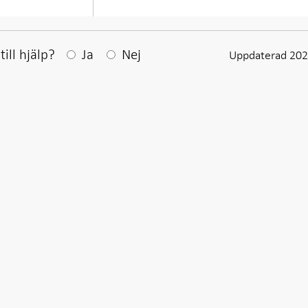
Efter ditt svar visas en kommentarsruta
ill hjälp?
Ja
Nej
Uppdaterad 202