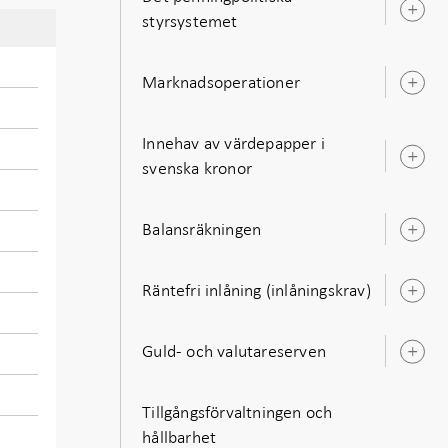
Ö
styrsystemet
u
Marknadsoperationer
Ö
u
Innehav av värdepapper i
Ö
svenska kronor
u
Balansräkningen
Ö
u
Räntefri inlåning (inlåningskrav)
Ö
u
Guld- och valutareserven
Ö
u
Tillgångsförvaltningen och
hållbarhet