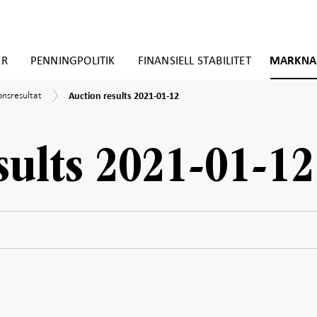
ER
PENNINGPOLITIK
FINANSIELL STABILITET
MARKNA
Auction
onsresultat
onsresultat
Auction results 2021-01-12
results
2021-
gationer
01-
12
demin
sults 2021-01-12