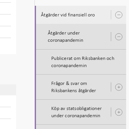
Åtgärder vid finansiell oro
Ö
u
Åtgärder under
Ö
coronapandemin
u
Publicerat om Riksbanken och
coronapandemin
Frågor & svar om
Ö
Riksbankens åtgärder
u
Köp av statsobligationer
Ö
under coronapandemin
u