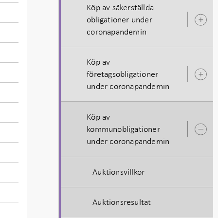
Köp av säkerställda
obligationer under
Ö
coronapandemin
u
Köp av
företagsobligationer
Ö
under coronapandemin
u
Köp av
kommunobligationer
Ö
under coronapandemin
u
Auktionsvillkor
Auktionsresultat