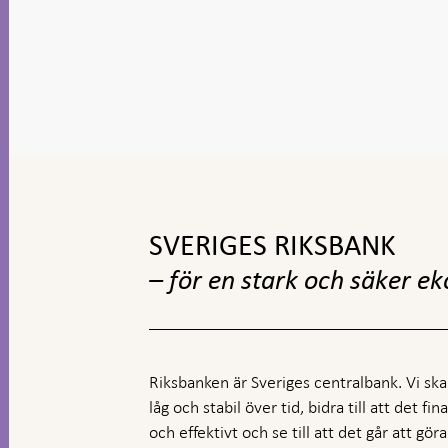
Gå
till
toppnavigation
SVERIGES RIKSBANK
– för en stark och säker e
Riksbanken är Sveriges centralbank. Vi ska s
låg och stabil över tid, bidra till att det fi
och effektivt och se till att det går att gö