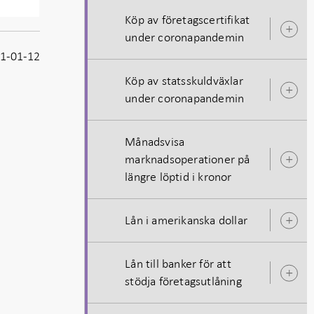
Köp av företagscertifikat
Ö
under coronapandemin
u
1-01-12
Köp av statsskuldväxlar
Ö
under coronapandemin
u
Månadsvisa
marknadsoperationer på
Ö
längre löptid i kronor
u
Lån i amerikanska dollar
Ö
u
Lån till banker för att
Ö
stödja företagsutlåning
u