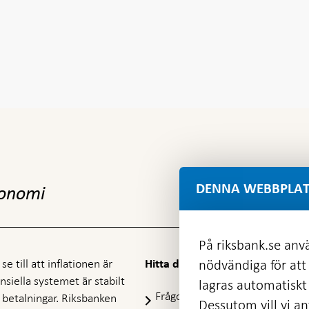
DENNA WEBBPLAT
konomi
På riksbank.se anvä
e till att inflationen är
nödvändiga för att
Hitta direkt
nansiella systemet är stabilt
lagras automatiskt 
Frågor och svar
-
ra betalningar. Riksbanken
Dessutom vill vi anv