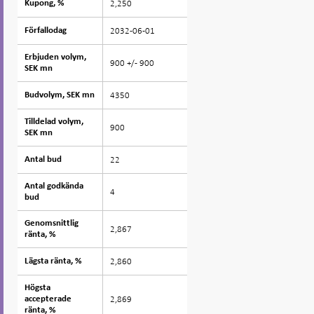
2,250
Kupong, %
Kupong, %
2032-06-01
Förfallodag
Förfallodag
Erbjuden volym,
Erbjuden volym,
900 +/- 900
SEK mn
SEK mn
4350
Budvolym, SEK mn
Budvolym, SEK mn
Tilldelad volym,
Tilldelad volym,
900
SEK mn
SEK mn
22
Antal bud
Antal bud
Antal godkända
Antal godkända
4
bud
bud
Genomsnittlig
Genomsnittlig
2,867
ränta, %
ränta, %
2,860
Lägsta ränta, %
Lägsta ränta, %
Högsta
Högsta
2,869
accepterade
accepterade
ränta, %
ränta, %