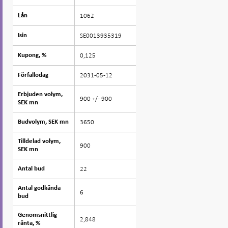
1062
Lån
Lån
SE0013935319
Isin
Isin
0,125
Kupong, %
Kupong, %
2031-05-12
Förfallodag
Förfallodag
Erbjuden volym,
Erbjuden volym,
900 +/- 900
SEK mn
SEK mn
3650
Budvolym, SEK mn
Budvolym, SEK mn
Tilldelad volym,
Tilldelad volym,
900
SEK mn
SEK mn
22
Antal bud
Antal bud
Antal godkända
Antal godkända
6
bud
bud
Genomsnittlig
Genomsnittlig
2,848
ränta, %
ränta, %