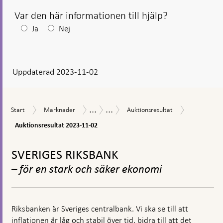
Var den här informationen till hjälp?
Efter
Ja
Nej
ditt
svar
Uppdaterad 2023-11-02
visas
en
kommentarsruta
...
...
Auktionsres
Start
Marknader
Auktionsresultat
Marknadsoperationer
Försäljning
Start
Marknader
Auktionsresultat
2023-
av
11-
Auktionsresultat 2023-11-02
statsobligationer
02
Gå
till
SVERIGES RIKSBANK
toppnavigation
– för en stark och säker ekonomi
Riksbanken är Sveriges centralbank. Vi ska se till att
inflationen är låg och stabil över tid, bidra till att det