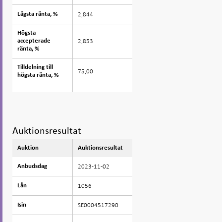
2,844
Lägsta ränta, %
Lägsta ränta, %
Högsta
Högsta
2,853
accepterade
accepterade
ränta, %
ränta, %
Tilldelning till
Tilldelning till
75,00
högsta ränta, %
högsta ränta, %
Auktionsresultat
Auktion
Auktion
Auktionsresultat
2023-11-02
Anbudsdag
Anbudsdag
1056
Lån
Lån
SE0004517290
Isin
Isin