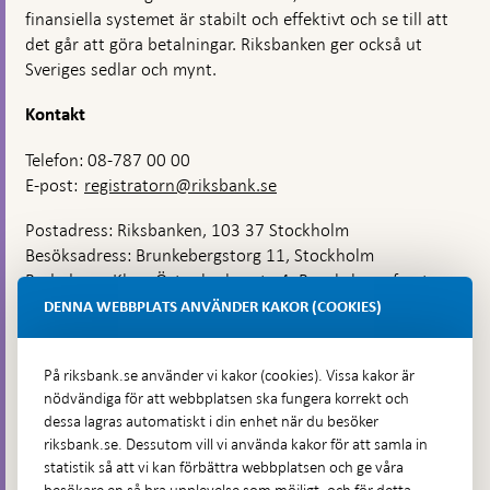
finansiella systemet är stabilt och effektivt och se till att
det går att göra betalningar. Riksbanken ger också ut
Sveriges sedlar och mynt.
Kontakt
Telefon: 08-787 00 00
E-post:
registratorn@riksbank.se
Postadress: Riksbanken, 103 37 Stockholm
Besöksadress: Brunkebergstorg 11, Stockholm
Budadress: Klara Östra kyrkogata 4, Brunkebergsfaret,
Lastplats 6
DENNA WEBBPLATS ANVÄNDER KAKOR (COOKIES)
Fler kontaktuppgifter
På riksbank.se använder vi kakor (cookies). Vissa kakor är
nödvändiga för att webbplatsen ska fungera korrekt och
Hitta direkt
dessa lagras automatiskt i din enhet när du besöker
riksbank.se. Dessutom vill vi använda kakor för att samla in
Frågor och svar
-
statistik så att vi kan förbättra webbplatsen och ge våra
Öppnas