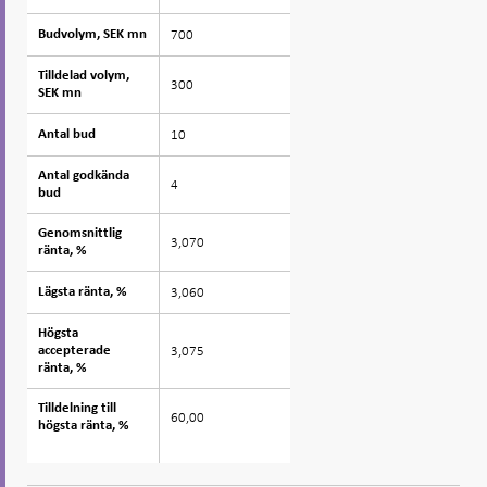
700
Budvolym, SEK mn
Budvolym, SEK mn
Tilldelad volym,
Tilldelad volym,
300
SEK mn
SEK mn
10
Antal bud
Antal bud
Antal godkända
Antal godkända
4
bud
bud
Genomsnittlig
Genomsnittlig
3,070
ränta, %
ränta, %
3,060
Lägsta ränta, %
Lägsta ränta, %
Högsta
Högsta
3,075
accepterade
accepterade
ränta, %
ränta, %
Tilldelning till
Tilldelning till
60,00
högsta ränta, %
högsta ränta, %