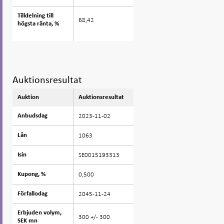
Tilldelning till
Tilldelning till
68,42
högsta ränta, %
högsta ränta, %
Auktionsresultat
Auktion
Auktion
Auktionsresultat
2023-11-02
Anbudsdag
Anbudsdag
1063
Lån
Lån
SE0015193313
Isin
Isin
0,500
Kupong, %
Kupong, %
2045-11-24
Förfallodag
Förfallodag
Erbjuden volym,
Erbjuden volym,
300 +/- 300
SEK mn
SEK mn