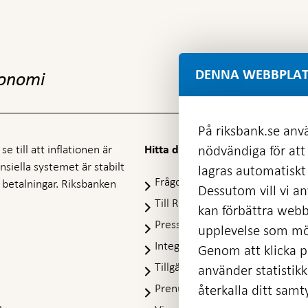
DENNA WEBBPLAT
konomi
På riksbank.se anvä
e till att inflationen är
nödvändiga för att
Hitta direkt
nansiella systemet är stabilt
lagras automatiskt 
Frågor och svar
-
ra betalningar. Riksbanken
Dessutom vill vi anv
Öppnas
Till Riksbankens webbarkiv
-
kan förbättra webb
i
Öpp
Presskontakt
ny
upplevelse som möj
i
flik
Integritetspolicy
ny
Genom att klicka på
flik
Tillgänglighetsredogörelse
använder statistik
Prenumerera på utskick
återkalla ditt samt
m