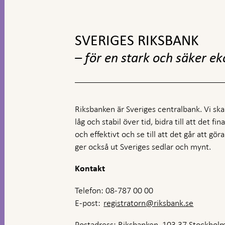
Gå
till
toppnavigation
SVERIGES RIKSBANK
– för en stark och säker e
Riksbanken är Sveriges centralbank. Vi ska s
låg och stabil över tid, bidra till att det fi
och effektivt och se till att det går att gö
ger också ut Sveriges sedlar och mynt.
Kontakt
Telefon: 08-787 00 00
E-post:
registratorn@riksbank.se
Postadress: Riksbanken, 103 37 Stockhol