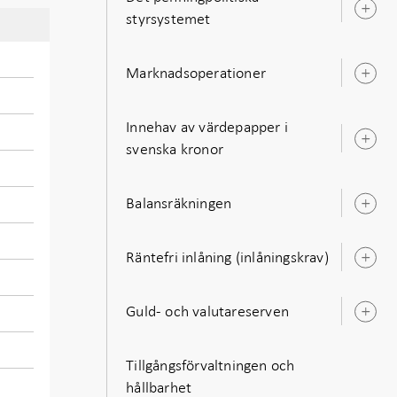
Ö
styrsystemet
u
Marknadsoperationer
Ö
u
Innehav av värdepapper i
Ö
svenska kronor
u
Balansräkningen
Ö
u
Räntefri inlåning (inlåningskrav)
Ö
u
Guld- och valutareserven
Ö
u
Tillgångsförvaltningen och
hållbarhet