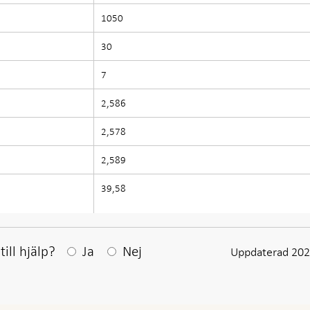
1050
30
7
2,586
2,578
2,589
39,58
Efter ditt svar visas en kommentarsruta
ill hjälp?
Ja
Nej
Uppdaterad 202