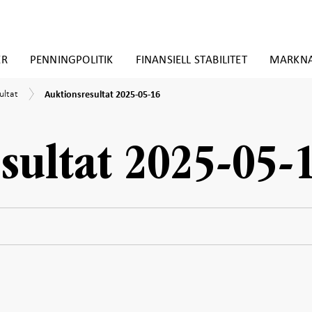
ER
PENNINGPOLITIK
FINANSIELL STABILITET
MARKN
Auktionsresultat
ultat
ultat
Auktionsresultat 2025-05-16
2025-
05-
16
sultat 2025-05-