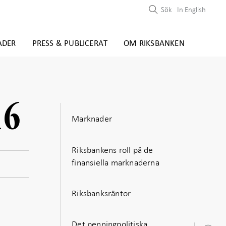
Sök
In English
ADER
PRESS & PUBLICERAT
OM RIKSBANKEN
16
Marknader
Riksbankens roll på de
finansiella marknaderna
Riksbanksräntor
Det penningpolitiska