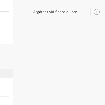
Åtgärder vid finansiell oro
Ö
u