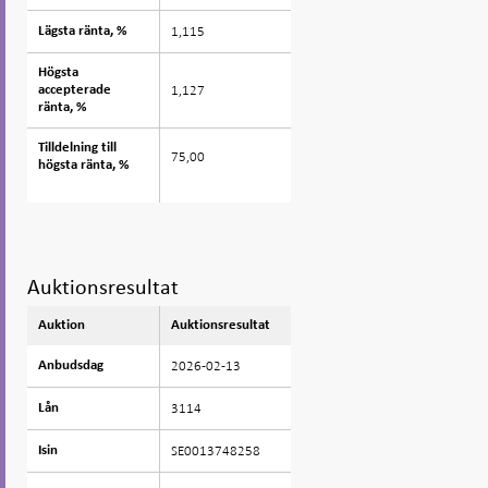
1,115
Lägsta ränta, %
Lägsta ränta, %
Högsta
Högsta
1,127
accepterade
accepterade
ränta, %
ränta, %
Tilldelning till
Tilldelning till
75,00
högsta ränta, %
högsta ränta, %
Auktionsresultat
Auktion
Auktion
Auktionsresultat
2026-02-13
Anbudsdag
Anbudsdag
3114
Lån
Lån
SE0013748258
Isin
Isin