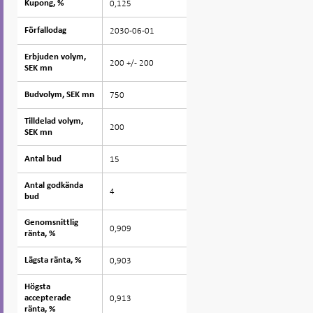
0,125
Kupong, %
Kupong, %
2030-06-01
Förfallodag
Förfallodag
Erbjuden volym,
Erbjuden volym,
200 +/- 200
SEK mn
SEK mn
750
Budvolym, SEK mn
Budvolym, SEK mn
Tilldelad volym,
Tilldelad volym,
200
SEK mn
SEK mn
15
Antal bud
Antal bud
Antal godkända
Antal godkända
4
bud
bud
Genomsnittlig
Genomsnittlig
0,909
ränta, %
ränta, %
0,903
Lägsta ränta, %
Lägsta ränta, %
Högsta
Högsta
0,913
accepterade
accepterade
ränta, %
ränta, %