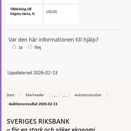
Tilldelning till
Tilldelning till
100,00
högsta ränta, %
högsta ränta, %
Var den här informationen till hjälp?
Efter
Ja
Nej
ditt
svar
Uppdaterad 2026-02-13
visas
en
kommentarsruta
...
...
Auktionsres
Start
Marknader
Auktionsresultat
Marknadsoperationer
Försäljning
Start
Marknader
Auktionsresultat
2026-
av
02-
Auktionsresultat 2026-02-13
statsobligationer
13
Gå
till
SVERIGES RIKSBANK
toppnavigation
– för en stark och säker ekonomi