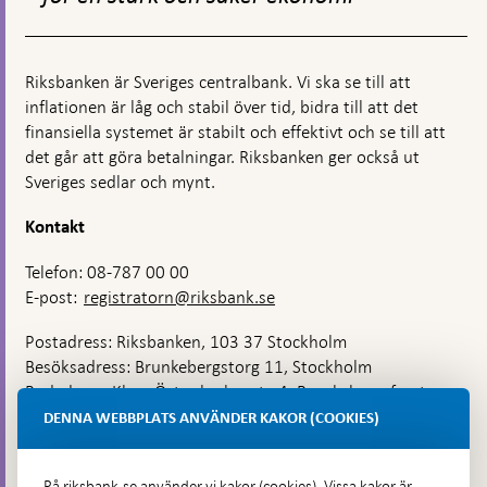
Riksbanken är Sveriges centralbank. Vi ska se till att
inflationen är låg och stabil över tid, bidra till att det
finansiella systemet är stabilt och effektivt och se till att
det går att göra betalningar. Riksbanken ger också ut
Sveriges sedlar och mynt.
Kontakt
Telefon: 08-787 00 00
E-post:
registratorn@riksbank.se
Postadress: Riksbanken, 103 37 Stockholm
Besöksadress: Brunkebergstorg 11, Stockholm
Budadress: Klara Östra kyrkogata 4, Brunkebergsfaret,
Lastplats 6
DENNA WEBBPLATS ANVÄNDER KAKOR (COOKIES)
Fler kontaktuppgifter
På riksbank.se använder vi kakor (cookies). Vissa kakor är