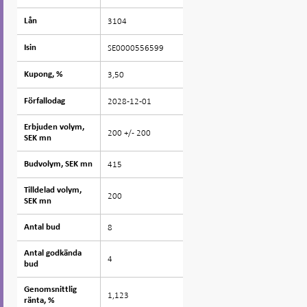
3104
Lån
Lån
SE0000556599
Isin
Isin
3,50
Kupong, %
Kupong, %
2028-12-01
Förfallodag
Förfallodag
Erbjuden volym,
Erbjuden volym,
200 +/- 200
SEK mn
SEK mn
415
Budvolym, SEK mn
Budvolym, SEK mn
Tilldelad volym,
Tilldelad volym,
200
SEK mn
SEK mn
8
Antal bud
Antal bud
Antal godkända
Antal godkända
4
bud
bud
Genomsnittlig
Genomsnittlig
1,123
ränta, %
ränta, %