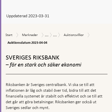
ditt
svar
Uppdaterad 2023-03-31
visas
en
kommentarsruta
...
...
Auktionsdat
Start
Marknader
Auktionsvillkor
Marknadsoperationer
Försäljning
Start
Marknader
Auktionsvillkor
2023-
av
04-
Auktionsdatum 2023-04-04
statsobligationer
04
Gå
till
SVERIGES RIKSBANK
toppnavigation
– för en stark och säker ekonomi
Riksbanken är Sveriges centralbank. Vi ska se till att
inflationen är låg och stabil över tid, bidra till att det
finansiella systemet är stabilt och effektivt och se till att
det går att göra betalningar. Riksbanken ger också ut
Sveriges sedlar och mynt.