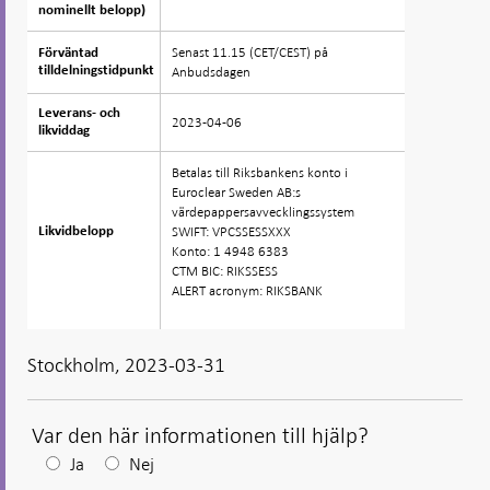
nominellt belopp)
nominellt belopp)
Senast 11.15 (CET/CEST) på
Förväntad
Förväntad
tilldelningstidpunkt
tilldelningstidpunkt
Anbudsdagen
Leverans- och
Leverans- och
2023-04-06
likviddag
likviddag
Betalas till Riksbankens konto i
Euroclear Sweden AB:s
värdepappersavvecklingssystem
SWIFT: VPCSSESSXXX
Likvidbelopp
Likvidbelopp
Konto: 1 4948 6383
CTM BIC: RIKSSESS
ALERT acronym: RIKSBANK
Stockholm, 2023-03-31
Var den här informationen till hjälp?
Efter
Ja
Nej