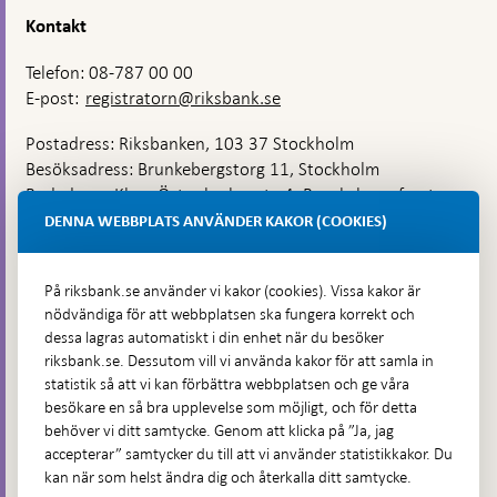
Kontakt
Telefon: 08-787 00 00
E-post:
registratorn@riksbank.se
Postadress: Riksbanken, 103 37 Stockholm
Besöksadress: Brunkebergstorg 11, Stockholm
Budadress: Klara Östra kyrkogata 4, Brunkebergsfaret,
Lastplats 6
DENNA WEBBPLATS ANVÄNDER KAKOR (COOKIES)
Fler kontaktuppgifter
På riksbank.se använder vi kakor (cookies). Vissa kakor är
nödvändiga för att webbplatsen ska fungera korrekt och
Hitta direkt
dessa lagras automatiskt i din enhet när du besöker
riksbank.se. Dessutom vill vi använda kakor för att samla in
Frågor och svar
-
statistik så att vi kan förbättra webbplatsen och ge våra
Öppnas
besökare en så bra upplevelse som möjligt, och för detta
Till Riksbankens webbarkiv
-
i
behöver vi ditt samtycke. Genom att klicka på ”Ja, jag
Öppnas
Presskontakt
ny
accepterar” samtycker du till att vi använder statistikkakor. Du
i
flik
kan när som helst ändra dig och återkalla ditt samtycke.
Integritetspolicy
ny