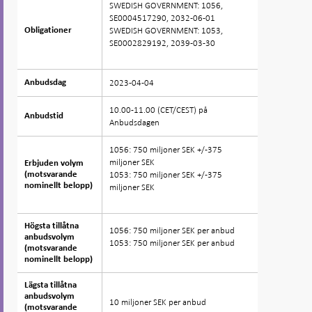
SWEDISH GOVERNMENT: 1056,
SE0004517290, 2032-06-01
SWEDISH GOVERNMENT: 1053,
Obligationer
Obligationer
SE0002829192, 2039-03-30
2023-04-04
Anbudsdag
Anbudsdag
10.00-11.00 (CET/CEST) på
Anbudstid
Anbudstid
Anbudsdagen
1056: 750 miljoner SEK +/-375
miljoner SEK
Erbjuden volym
Erbjuden volym
1053: 750 miljoner SEK +/-375
(motsvarande
(motsvarande
nominellt belopp)
nominellt belopp)
miljoner SEK
Högsta tillåtna
Högsta tillåtna
1056: 750 miljoner SEK per anbud
anbudsvolym
anbudsvolym
1053: 750 miljoner SEK per anbud
(motsvarande
(motsvarande
nominellt belopp)
nominellt belopp)
Lägsta tillåtna
Lägsta tillåtna
anbudsvolym
anbudsvolym
10 miljoner SEK per anbud
(motsvarande
(motsvarande