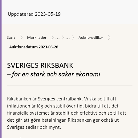
svar
Uppdaterad 2023-05-19
visas
en
kommentarsruta
...
...
Auktionsdat
Start
Marknader
Auktionsvillkor
Marknadsoperationer
Försäljning
Start
Marknader
Auktionsvillkor
2023-
av
05-
Auktionsdatum 2023-05-26
statsobligationer
26
Gå
till
SVERIGES RIKSBANK
toppnavigation
– för en stark och säker ekonomi
Riksbanken är Sveriges centralbank. Vi ska se till att
inflationen är låg och stabil över tid, bidra till att det
finansiella systemet är stabilt och effektivt och se till att
det går att göra betalningar. Riksbanken ger också ut
Sveriges sedlar och mynt.