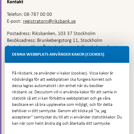
Kontakt
Telefon: 08-787 00 00
E-post:
registratorn@riksbank.se
Postadress: Riksbanken, 103 37 Stockholm
Besöksadress: Brunkebergstorg 11, Stockholm
Budadress: Klara Östra kyrkogata 4, Brunkebergsfaret,
Lastplats 6
DENNA WEBBPLATS ANVÄNDER KAKOR (COOKIES)
Fler kontaktuppgifter
På riksbank.se använder vi kakor (cookies). Vissa kakor är
nödvändiga för att webbplatsen ska fungera korrekt och
Hitta direkt
dessa lagras automatiskt i din enhet när du besöker
riksbank.se. Dessutom vill vi använda kakor för att samla in
Frågor och svar
-
statistik så att vi kan förbättra webbplatsen och ge våra
Öppnas
besökare en så bra upplevelse som möjligt, och för detta
Till Riksbankens webbarkiv
-
i
behöver vi ditt samtycke. Genom att klicka på ”Ja, jag
Öppnas
Presskontakt
ny
accepterar” samtycker du till att vi använder statistikkakor. Du
i
flik
kan när som helst ändra dig och återkalla ditt samtycke.
Integritetspolicy
ny
flik