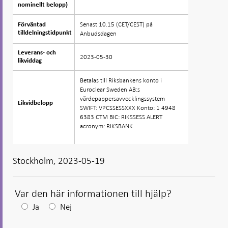
nominellt belopp)
nominellt belopp)
Senast 10.15 (CET/CEST) på
Förväntad
Förväntad
tilldelningstidpunkt
tilldelningstidpunkt
Anbudsdagen
Leverans- och
Leverans- och
2023-05-30
likviddag
likviddag
Betalas till Riksbankens konto i
Euroclear Sweden AB:s
värdepappersavvecklingssystem
Likvidbelopp
Likvidbelopp
SWIFT: VPCSSESSXXX Konto: 1 4948
6383 CTM BIC: RIKSSESS ALERT
acronym: RIKSBANK
Stockholm, 2023-05-19
Var den här informationen till hjälp?
Efter
Ja
Nej
ditt