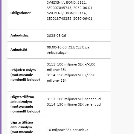
SWEDEN I/L BOND: 3111,
SE0007045745, 2032-06-01
SWEDEN I/L BOND: 3114,
Obligationer
Obligationer
SE0013748258, 2030-06-01
2023-05-26
Anbudsdag
Anbudsdag
09.00-10.00 (CET/CEST) på
Anbudstid
Anbudstid
Anbudsdagen
3111: 100 miljoner SEK +/-100
miljoner SEK
Erbjuden volym
Erbjuden volym
3114: 150 miljoner SEK +/-150
(motsvarande
(motsvarande
nominellt belopp)
nominellt belopp)
miljoner SEK
Högsta tillåtna
Högsta tillåtna
3111: 100 miljoner SEK per anbud
anbudsvolym
anbudsvolym
3114: 150 miljoner SEK per anbud
(motsvarande
(motsvarande
nominellt belopp)
nominellt belopp)
Lägsta tillåtna
Lägsta tillåtna
anbudsvolym
anbudsvolym
10 miljoner SEK per anbud
(motsvarande
(motsvarande