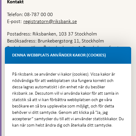
Kontakt
Telefon: 08-787 00 00
E-post:
registratorn@riksbank.se
Postadress: Riksbanken, 103 37 Stockholm
Besöksadress: Brunkebergstorg 11, Stockholm
Budadress: Klara Östra kyrkogata 4, Brunkebergsfaret,
Lastplats 6
DENNA WEBBPLATS ANVÄNDER KAKOR (COOKIES)
Fler kontaktuppgifter
På riksbank.se använder vi kakor (cookies). Vissa kakor är
nödvändiga för att webbplatsen ska fungera korrekt och
Hitta direkt
dessa lagras automatiskt i din enhet när du besöker
riksbank.se. Dessutom vill vi använda kakor för att samla in
Frågor och svar
-
statistik så att vi kan förbättra webbplatsen och ge våra
Öppnas
besökare en så bra upplevelse som möjligt, och för detta
Till Riksbankens webbarkiv
-
i
behöver vi ditt samtycke. Genom att klicka på ”Ja, jag
Öppnas
Presskontakt
ny
accepterar” samtycker du till att vi använder statistikkakor. Du
i
flik
kan när som helst ändra dig och återkalla ditt samtycke.
Integritetspolicy
ny
flik