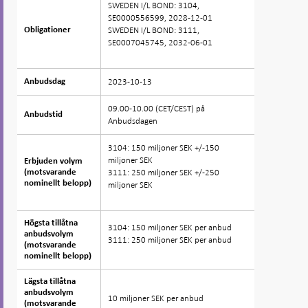
SWEDEN I/L BOND: 3104,
SE0000556599, 2028-12-01
SWEDEN I/L BOND: 3111,
Obligationer
Obligationer
SE0007045745, 2032-06-01
2023-10-13
Anbudsdag
Anbudsdag
09.00-10.00 (CET/CEST) på
Anbudstid
Anbudstid
Anbudsdagen
3104: 150 miljoner SEK +/-150
miljoner SEK
Erbjuden volym
Erbjuden volym
3111: 250 miljoner SEK +/-250
(motsvarande
(motsvarande
nominellt belopp)
nominellt belopp)
miljoner SEK
Högsta tillåtna
Högsta tillåtna
3104: 150 miljoner SEK per anbud
anbudsvolym
anbudsvolym
3111: 250 miljoner SEK per anbud
(motsvarande
(motsvarande
nominellt belopp)
nominellt belopp)
Lägsta tillåtna
Lägsta tillåtna
anbudsvolym
anbudsvolym
10 miljoner SEK per anbud
(motsvarande
(motsvarande