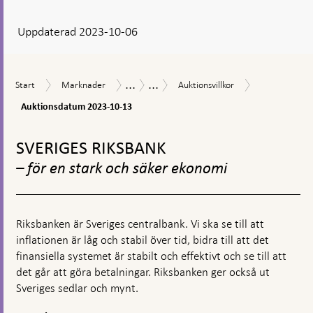
svar
Uppdaterad 2023-10-06
visas
en
kommentarsruta
...
...
Auktionsdat
Start
Marknader
Auktionsvillkor
Marknadsoperationer
Försäljning
Start
Marknader
Auktionsvillkor
2023-
av
10-
Auktionsdatum 2023-10-13
statsobligationer
13
Gå
till
SVERIGES RIKSBANK
toppnavigation
– för en stark och säker ekonomi
Riksbanken är Sveriges centralbank. Vi ska se till att
inflationen är låg och stabil över tid, bidra till att det
finansiella systemet är stabilt och effektivt och se till att
det går att göra betalningar. Riksbanken ger också ut
Sveriges sedlar och mynt.