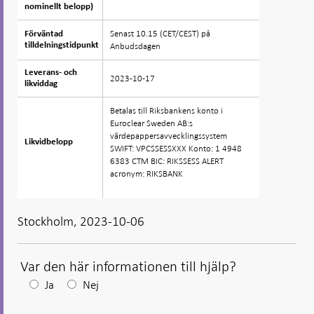
nominellt belopp)
nominellt belopp)
Senast 10.15 (CET/CEST) på
Förväntad
Förväntad
tilldelningstidpunkt
tilldelningstidpunkt
Anbudsdagen
Leverans- och
Leverans- och
2023-10-17
likviddag
likviddag
Betalas till Riksbankens konto i
Euroclear Sweden AB:s
värdepappersavvecklingssystem
Likvidbelopp
Likvidbelopp
SWIFT: VPCSSESSXXX Konto: 1 4948
6383 CTM BIC: RIKSSESS ALERT
acronym: RIKSBANK
Stockholm, 2023-10-06
Var den här informationen till hjälp?
Efter
Ja
Nej
ditt