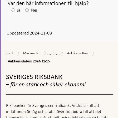
Var den här informationen till hjälp?
Efter
Ja
Nej
ditt
svar
Uppdaterad 2024-11-08
visas
en
kommentarsruta
...
...
Auktionsdat
Start
Marknader
Auktionsvillkor
Marknadsoperationer
Försäljning
Start
Marknader
Auktionsvillkor
2024-
av
11-
Auktionsdatum 2024-11-15
statsobligationer
15
Gå
till
SVERIGES RIKSBANK
toppnavigation
– för en stark och säker ekonomi
Riksbanken är Sveriges centralbank. Vi ska se till att
inflationen är låg och stabil över tid, bidra till att det
finansiella systemet är stabilt och effektivt och se till att