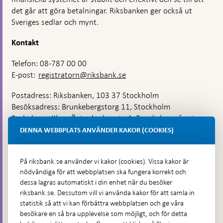
det går att göra betalningar. Riksbanken ger också ut
Sveriges sedlar och mynt.
Kontakt
Telefon: 08-787 00 00
E-post:
registratorn@riksbank.se
Postadress: Riksbanken, 103 37 Stockholm
Besöksadress: Brunkebergstorg 11, Stockholm
Budadress: Klara Östra kyrkogata 4, Brunkebergsfaret,
Lastplats 6
DENNA WEBBPLATS ANVÄNDER KAKOR (COOKIES)
Fler kontaktuppgifter
På riksbank.se använder vi kakor (cookies). Vissa kakor är
nödvändiga för att webbplatsen ska fungera korrekt och
Hitta direkt
dessa lagras automatiskt i din enhet när du besöker
riksbank.se. Dessutom vill vi använda kakor för att samla in
Frågor och svar
-
statistik så att vi kan förbättra webbplatsen och ge våra
Öppnas
besökare en så bra upplevelse som möjligt, och för detta
Till Riksbankens webbarkiv
-