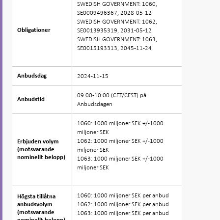
SWEDISH GOVERNMENT: 1060,
SE0009496367, 2028-05-12
SWEDISH GOVERNMENT: 1062,
SE0013935319, 2031-05-12
Obligationer
Obligationer
SWEDISH GOVERNMENT: 1063,
SE0015193313, 2045-11-24
2024-11-15
Anbudsdag
Anbudsdag
09.00-10.00 (CET/CEST) på
Anbudstid
Anbudstid
Anbudsdagen
1060: 1000 miljoner SEK +/-1000
miljoner SEK
1062: 1000 miljoner SEK +/-1000
Erbjuden volym
Erbjuden volym
miljoner SEK
(motsvarande
(motsvarande
nominellt belopp)
nominellt belopp)
1063: 1000 miljoner SEK +/-1000
miljoner SEK
1060: 1000 miljoner SEK per anbud
Högsta tillåtna
Högsta tillåtna
1062: 1000 miljoner SEK per anbud
anbudsvolym
anbudsvolym
(motsvarande
(motsvarande
1063: 1000 miljoner SEK per anbud