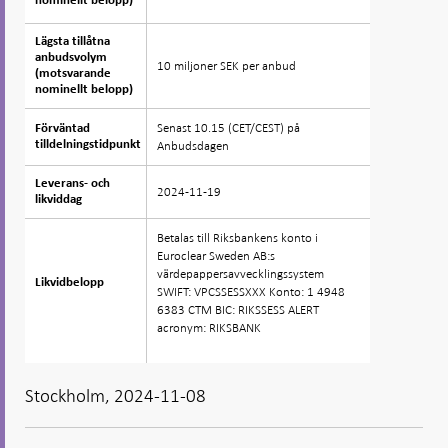
nominellt belopp)
nominellt belopp)
Lägsta tillåtna
Lägsta tillåtna
anbudsvolym
anbudsvolym
10 miljoner SEK per anbud
(motsvarande
(motsvarande
nominellt belopp)
nominellt belopp)
Senast 10.15 (CET/CEST) på
Förväntad
Förväntad
tilldelningstidpunkt
tilldelningstidpunkt
Anbudsdagen
Leverans- och
Leverans- och
2024-11-19
likviddag
likviddag
Betalas till Riksbankens konto i
Euroclear Sweden AB:s
värdepappersavvecklingssystem
Likvidbelopp
Likvidbelopp
SWIFT: VPCSSESSXXX Konto: 1 4948
6383 CTM BIC: RIKSSESS ALERT
acronym: RIKSBANK
Stockholm, 2024-11-08