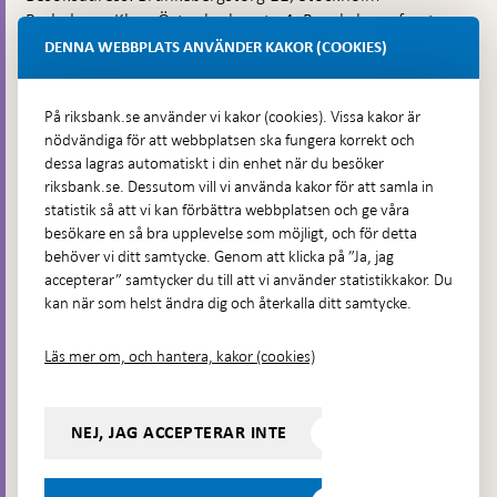
Budadress: Klara Östra kyrkogata 4, Brunkebergsfaret,
Lastplats 6
DENNA WEBBPLATS ANVÄNDER KAKOR (COOKIES)
Fler kontaktuppgifter
På riksbank.se använder vi kakor (cookies). Vissa kakor är
nödvändiga för att webbplatsen ska fungera korrekt och
Hitta direkt
dessa lagras automatiskt i din enhet när du besöker
riksbank.se. Dessutom vill vi använda kakor för att samla in
Frågor och svar
-
statistik så att vi kan förbättra webbplatsen och ge våra
Öppnas
besökare en så bra upplevelse som möjligt, och för detta
Till Riksbankens webbarkiv
-
i
behöver vi ditt samtycke. Genom att klicka på ”Ja, jag
Öppnas
Presskontakt
ny
accepterar” samtycker du till att vi använder statistikkakor. Du
i
flik
kan när som helst ändra dig och återkalla ditt samtycke.
Integritetspolicy
ny
flik
Tillgänglighetsredogörelse
Läs mer om, och hantera, kakor (cookies)
Prenumerera på utskick
Visselblåsning
NEJ, JAG ACCEPTERAR INTE
Följ oss på sociala medier
Dela
Dela på:
Dela på: