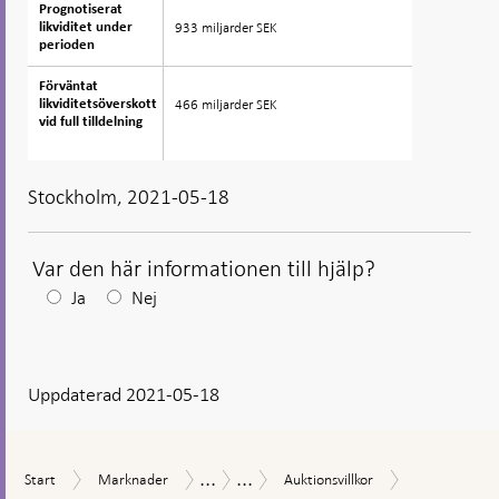
Prognotiserat
Prognotiserat
933 miljarder SEK
likviditet under
likviditet under
perioden
perioden
Förväntat
Förväntat
466 miljarder SEK
likviditetsöverskott
likviditetsöverskott
vid full tilldelning
vid full tilldelning
Stockholm, 2021-05-18
Var den här informationen till hjälp?
Efter
Ja
Nej
ditt
svar
Uppdaterad 2021-05-18
visas
en
kommentarsruta
...
...
Auktionsdat
Start
Marknader
Auktionsvillkor
Marknadsoperationer
Riksbankscertifikat
Start
Marknader
Auktionsvillkor
2021-