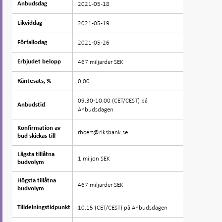
2021-05-18
Anbudsdag
Anbudsdag
2021-05-19
Likviddag
Likviddag
2021-05-26
Förfallodag
Förfallodag
467 miljarder SEK
Erbjudet belopp
Erbjudet belopp
0,00
Räntesats, %
Räntesats, %
09.30-10.00 (CET/CEST) på
Anbudstid
Anbudstid
Anbudsdagen
Konfirmation av
Konfirmation av
rbcert@riksbank.se
bud skickas till
bud skickas till
Lägsta tillåtna
Lägsta tillåtna
1 miljon SEK
budvolym
budvolym
Högsta tillåtna
Högsta tillåtna
467 miljarder SEK
budvolym
budvolym
10.15 (CET/CEST) på Anbudsdagen
Tilldelningstidpunkt
Tilldelningstidpunkt