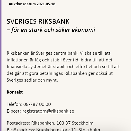
05-
Auktionsdatum 2021-05-18
18
Gå
till
SVERIGES RIKSBANK
toppnavigation
– för en stark och säker ekonomi
Riksbanken är Sveriges centralbank. Vi ska se till att
inflationen är låg och stabil över tid, bidra till att det
finansiella systemet är stabilt och effektivt och se till att
det går att göra betalningar. Riksbanken ger också ut
Sveriges sedlar och mynt.
Kontakt
Telefon: 08-787 00 00
E-post:
registratorn@riksbank.se
Postadress: Riksbanken, 103 37 Stockholm
Besöksadress: Brunkebergstorg 11, Stockholm