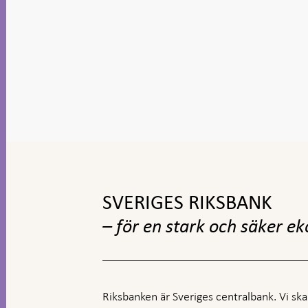
Gå
till
toppnavigation
SVERIGES RIKSBANK
– för en stark och säker e
Riksbanken är Sveriges centralbank. Vi ska s