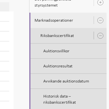
Ö
styrsystemet
u
Marknadsoperationer
Ö
u
Riksbankscertifikat
Ö
u
Auktionsvillkor
Auktionsresultat
Avvikande auktionsdatum
Historisk data –
riksbankscertifikat