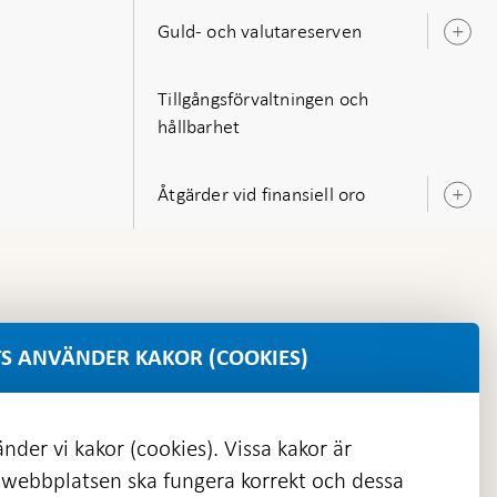
Guld- och valutareserven
Ö
u
Tillgångsförvaltningen och
hållbarhet
Åtgärder vid finansiell oro
Ö
u
S ANVÄNDER KAKOR (COOKIES)
nder vi kakor (cookies). Vissa kakor är
 webbplatsen ska fungera korrekt och dessa