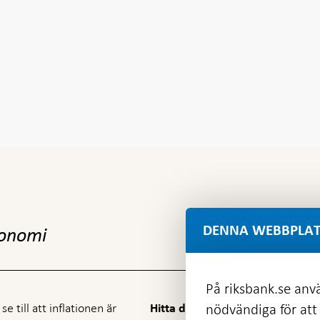
DENNA WEBBPLAT
konomi
På riksbank.se anvä
e till att inflationen är
nödvändiga för att
Hitta direkt