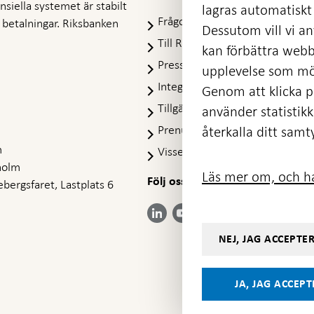
nansiella systemet är stabilt
lagras automatiskt 
Frågor och svar
-
ra betalningar. Riksbanken
Dessutom vill vi anv
Öppnas
Till Riksbankens webbarkiv
-
kan förbättra webb
i
Öpp
Presskontakt
ny
upplevelse som möj
i
flik
Integritetspolicy
ny
Genom att klicka på
flik
Tillgänglighetsredogörelse
använder statistik
Prenumerera på utskick
återkalla ditt samt
m
Visselblåsning
holm
Läs mer om, och ha
Följ oss på sociala medier
Dela
bergsfaret, Lastplats 6
Dela på:
Dela på:
Dela på:
Dela på:
på:
LinkedIn
YouTube
Facebook
Instagram
Bluesky
-
-
- Öppnas
- Öppnas
-
Öppnas
Öppnas
NEJ, JAG ACCEPTE
i ny flik
i ny flik
Öppnas
i ny flik
i ny flik
i ny flik
JA, JAG ACCEP