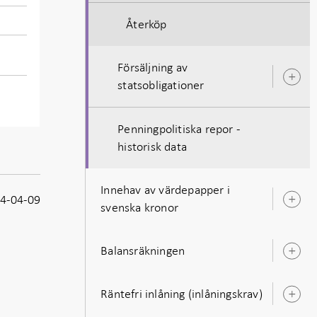
Återköp
Försäljning av
Ö
statsobligationer
u
Penningpolitiska repor -
historisk data
Innehav av värdepapper i
4-04-09
Ö
svenska kronor
u
Balansräkningen
Ö
u
Räntefri inlåning (inlåningskrav)
Ö
u