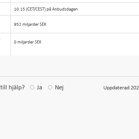
10.15 (CET/CEST) på Anbudsdagen
952 miljarder SEK
d
0 miljarder SEK
Efter ditt svar visas en kommentarsruta
ill hjälp?
Ja
Nej
Uppdaterad 202