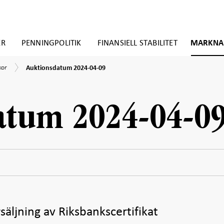
ER
PENNINGPOLITIK
FINANSIELL STABILITET
MARKNA
Auktionsdatum
kor
t
kor
Auktionsdatum 2024-04-09
2024-
04-
09
atum 2024-04-0
rsäljning av Riksbankscertifikat