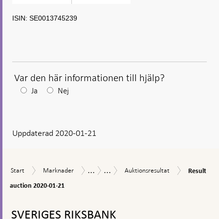
ISIN: SE0013745239
Var den här informationen till hjälp?
Efter
Ja
Nej
ditt
svar
Uppdaterad 2020-01-21
visas
en
kommentarsruta
...
...
Result
Start
Marknader
Auktionsresultat
Marknadsoperationer
Riksbankscertifikat
Start
Marknader
Auktionsresultat
Result
auction
2020-
auction 2020-01-21
01-
Gå
21
till
SVERIGES RIKSBANK