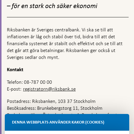
toppnavigation
– för en stark och säker ekonomi
Riksbanken är Sveriges centralbank. Vi ska se till att
inflationen är låg och stabil över tid, bidra till att det
finansiella systemet är stabilt och effektivt och se till att
det går att göra betalningar. Riksbanken ger också ut
Sveriges sedlar och mynt.
Kontakt
Telefon: 08-787 00 00
E-post:
registratorn@riksbank.se
Postadress: Riksbanken, 103 37 Stockholm
Besöksadress: Brunkebergstorg 11, Stockholm
Budadress: Klara Östra kyrkogata 4, Brunkebergsfaret,
Lastplats 6
DENNA WEBBPLATS ANVÄNDER KAKOR (COOKIES)