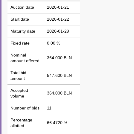
Auction date
Auction date
2020-01-21
Start date
Start date
2020-01-22
Maturity date
Maturity date
2020-01-29
Fixed rate
Fixed rate
0.00
%
Nominal
Nominal
364.000 BLN
amount offered
amount offered
Total bid
Total bid
547.600 BLN
amount
amount
Accepted
Accepted
364.000 BLN
volume
volume
Number of bids
Number of bids
11
Percentage
Percentage
66.4720 %
allotted
allotted