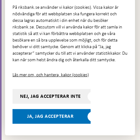
Fler kontaktuppgifter
På riksbank.se använder vi kakor (cookies). Vissa kakor är
nödvändiga för att webbplatsen ska fungera korrekt och
Hitta direkt
dessa lagras automatiskt i din enhet när du besöker
riksbank.se. Dessutom vill vi använda kakor för att samla in
Frågor och svar
-
statistik så att vi kan förbättra webbplatsen och ge våra
Öppnas
besökare en så bra upplevelse som möjligt, och för detta
Till Riksbankens webbarkiv
-
i
behöver vi ditt samtycke. Genom att klicka på ”Ja, jag
Öppnas
Presskontakt
ny
accepterar” samtycker du till att vi använder statistikkakor. Du
i
flik
kan när som helst ändra dig och återkalla ditt samtycke.
Integritetspolicy
ny
flik
Tillgänglighetsredogörelse
Läs mer om, och hantera, kakor (cookies)
Prenumerera på utskick
Visselblåsning
NEJ, JAG ACCEPTERAR INTE
Följ oss på sociala medier
Dela
Dela på:
Dela på:
Dela på:
Dela på:
på:
JA, JAG ACCEPTERAR
LinkedIn
YouTube
Facebook
Instagram
Bluesky
-
- Öppnas
- Öppnas
-
Öppnas
Öppnas
i ny flik
i ny flik
Öppnas
 ny flik
i ny flik