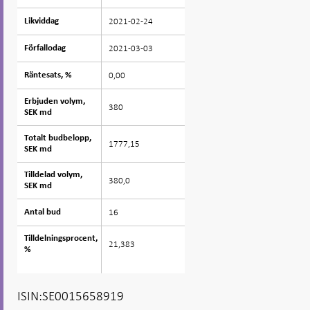
2021-02-24
Likviddag
Likviddag
2021-03-03
Förfallodag
Förfallodag
0,00
Räntesats, %
Räntesats, %
Erbjuden volym,
Erbjuden volym,
380
SEK md
SEK md
Totalt budbelopp,
Totalt budbelopp,
1777,15
SEK md
SEK md
Tilldelad volym,
Tilldelad volym,
380,0
SEK md
SEK md
16
Antal bud
Antal bud
Tilldelningsprocent,
Tilldelningsprocent,
21,383
%
%
ISIN:SE0015658919