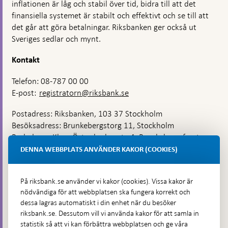
inflationen är låg och stabil över tid, bidra till att det
finansiella systemet är stabilt och effektivt och se till att
det går att göra betalningar. Riksbanken ger också ut
Sveriges sedlar och mynt.
Kontakt
Telefon: 08-787 00 00
E-post:
registratorn@riksbank.se
Postadress: Riksbanken, 103 37 Stockholm
Besöksadress: Brunkebergstorg 11, Stockholm
Budadress: Klara Östra kyrkogata 4, Brunkebergsfaret,
Lastplats 6
DENNA WEBBPLATS ANVÄNDER KAKOR (COOKIES)
Fler kontaktuppgifter
På riksbank.se använder vi kakor (cookies). Vissa kakor är
nödvändiga för att webbplatsen ska fungera korrekt och
Hitta direkt
dessa lagras automatiskt i din enhet när du besöker
riksbank.se. Dessutom vill vi använda kakor för att samla in
Frågor och svar
-
statistik så att vi kan förbättra webbplatsen och ge våra