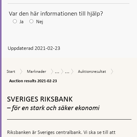
Var den här informationen till hjälp?
Efter
Ja
Nej
ditt
svar
Uppdaterad 2021-02-23
visas
en
kommentarsruta
...
...
Auction
Start
Marknader
Auktionsresultat
Marknadsoperationer
Riksbankscertifikat
Start
Marknader
Auktionsresultat
results
2021-
Auction results 2021-02-23
02-
Gå
23
till
SVERIGES RIKSBANK
toppnavigation
– för en stark och säker ekonomi
Riksbanken är Sveriges centralbank. Vi ska se till att