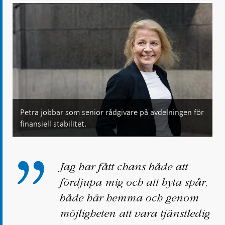
i ny flik
i ny flik
i ny flik
i ny flik
Petra jobbar som senior rådgivare på avdelningen för
finansiell stabilitet.
Jag har fått chans både att
fördjupa mig och att byta spår,
både här hemma och genom
möjligheten att vara tjänstledig