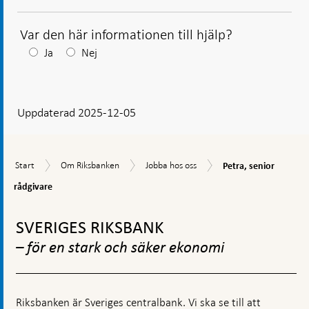
Var den här informationen till hjälp?
Efter
Ja
Nej
ditt
svar
Uppdaterad 2025-12-05
visas
en
kommentarsruta
Petra,
Start
Om
Jobba
Start
Om Riksbanken
Jobba hos oss
Petra, senior
senior
Riksbanken
hos
rådgivare
rådgivare
oss
Gå
till
SVERIGES RIKSBANK
toppnavigation
– för en stark och säker ekonomi
Riksbanken är Sveriges centralbank. Vi ska se till att