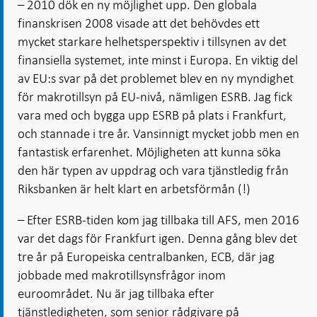
– 2010 dök en ny möjlighet upp. Den globala
finanskrisen 2008 visade att det behövdes ett
mycket starkare helhetsperspektiv i tillsynen av det
finansiella systemet, inte minst i Europa. En viktig del
av EU:s svar på det problemet blev en ny myndighet
för makrotillsyn på EU-nivå, nämligen ESRB. Jag fick
vara med och bygga upp ESRB på plats i Frankfurt,
och stannade i tre år. Vansinnigt mycket jobb men en
fantastisk erfarenhet. Möjligheten att kunna söka
den här typen av uppdrag och vara tjänstledig från
Riksbanken är helt klart en arbetsförmån (!)
– Efter ESRB-tiden kom jag tillbaka till AFS, men 2016
var det dags för Frankfurt igen. Denna gång blev det
tre år på Europeiska centralbanken, ECB, där jag
jobbade med makrotillsynsfrågor inom
euroområdet. Nu är jag tillbaka efter
tjänstledigheten, som senior rådgivare på