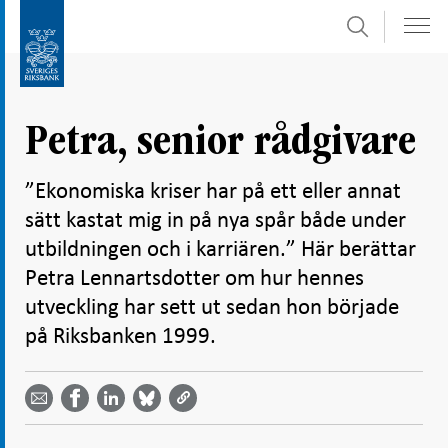
Sök
Gå
Gå
direkt
till
till
navigation
innehåll
för
Petra, senior rådgivare
undersidor
”Ekonomiska kriser har på ett eller annat
sätt kastat mig in på nya spår både under
utbildningen och i karriären.” Här berättar
Petra Lennartsdotter om hur hennes
utveckling har sett ut sedan hon började
på Riksbanken 1999.
Dela
Dela
Dela
Dela på
Dela på
på
på
via
LinkedIn
Facebook
Bluesky
Twitter
email -
-
- Öppnas
-
-
Öppnas
Öppnas
i ny flik
Öppnas
Öppnas