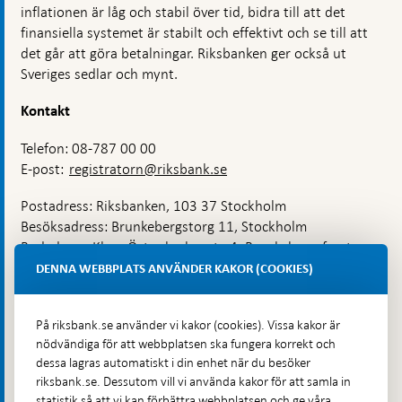
inflationen är låg och stabil över tid, bidra till att det
finansiella systemet är stabilt och effektivt och se till att
det går att göra betalningar. Riksbanken ger också ut
Sveriges sedlar och mynt.
Kontakt
Telefon: 08-787 00 00
E-post:
registratorn@riksbank.se
Postadress: Riksbanken, 103 37 Stockholm
Besöksadress: Brunkebergstorg 11, Stockholm
Budadress: Klara Östra kyrkogata 4, Brunkebergsfaret,
Lastplats 6
DENNA WEBBPLATS ANVÄNDER KAKOR (COOKIES)
Fler kontaktuppgifter
På riksbank.se använder vi kakor (cookies). Vissa kakor är
nödvändiga för att webbplatsen ska fungera korrekt och
Hitta direkt
dessa lagras automatiskt i din enhet när du besöker
riksbank.se. Dessutom vill vi använda kakor för att samla in
Frågor och svar
-
statistik så att vi kan förbättra webbplatsen och ge våra