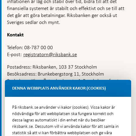
inflationen är låg och stabil över tid, bidra till att det
finansiella systemet är stabilt och effektivt och se till att
det går att göra betalningar. Riksbanken ger också ut
Sveriges sedlar och mynt.
Kontakt
Telefon: 08-787 00 00
E-post:
registratorn@riksbank.se
Postadress: Riksbanken, 103 37 Stockholm
Besöksadress: Brunkebergstorg 11, Stockholm
Budadress: Klara Östra kyrkogata 4, Brunkebergsfaret,
Lastplats 6
DENNA WEBBPLATS ANVÄNDER KAKOR (COOKIES)
Fler kontaktuppgifter
På riksbank.se använder vi kakor (cookies). Vissa kakor är
nödvändiga för att webbplatsen ska fungera korrekt och
Hitta direkt
dessa lagras automatiskt i din enhet när du besöker
riksbank.se. Dessutom vill vi använda kakor för att samla in
Frågor och svar
-
statistik så att vi kan förbättra webbplatsen och ge våra