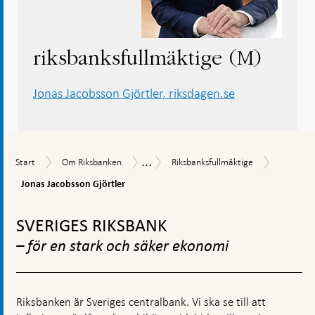
riksbanksfullmäktige (M)
Jonas Jacobsson Gjörtler, riksdagen.se
...
Jonas
Start
Om
Riksbanksfullmäktige
Organisation
Start
Om Riksbanken
Riksbanksfullmäktige
Jacobsso
Riksbanken
Gjörtler
Jonas Jacobsson Gjörtler
Gå
till
SVERIGES RIKSBANK
toppnavigation
– för en stark och säker ekonomi
Riksbanken är Sveriges centralbank. Vi ska se till att