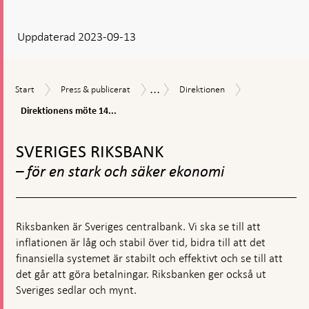
svar
Uppdaterad 2023-09-13
visas
en
kommentarsruta
...
Direktionens
Start
Press
Direktionen
Dagordningar
Start
Press & publicerat
Direktionen
möte
&
och
14
Direktionens möte 14...
publicerat
protokoll
september
Gå
2023
till
SVERIGES RIKSBANK
toppnavigation
– för en stark och säker ekonomi
Riksbanken är Sveriges centralbank. Vi ska se till att
inflationen är låg och stabil över tid, bidra till att det
finansiella systemet är stabilt och effektivt och se till att
det går att göra betalningar. Riksbanken ger också ut
Sveriges sedlar och mynt.