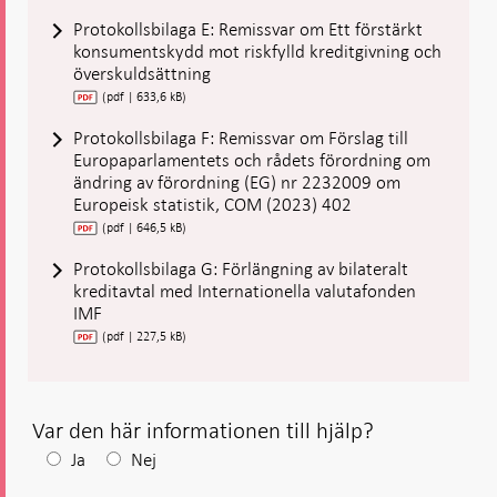
Protokollsbilaga E: Remissvar om Ett förstärkt
konsumentskydd mot riskfylld kreditgivning och
överskuldsättning
(pdf | 633,6 kB)
Protokollsbilaga F: Remissvar om Förslag till
Europaparlamentets och rådets förordning om
ändring av förordning (EG) nr 2232009 om
Europeisk statistik, COM (2023) 402
(pdf | 646,5 kB)
Protokollsbilaga G: Förlängning av bilateralt
kreditavtal med Internationella valutafonden
IMF
(pdf | 227,5 kB)
Var den här informationen till hjälp?
Efter
Ja
Nej
ditt