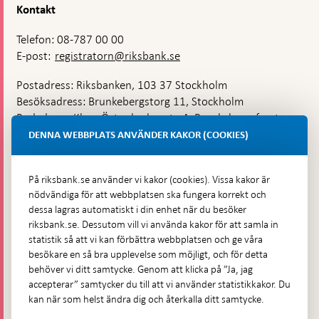
Kontakt
Telefon: 08-787 00 00
E-post:
registratorn@riksbank.se
Postadress: Riksbanken, 103 37 Stockholm
Besöksadress: Brunkebergstorg 11, Stockholm
Budadress: Klara Östra kyrkogata 4, Brunkebergsfaret,
Lastplats 6
DENNA WEBBPLATS ANVÄNDER KAKOR (COOKIES)
Fler kontaktuppgifter
På riksbank.se använder vi kakor (cookies). Vissa kakor är
nödvändiga för att webbplatsen ska fungera korrekt och
Hitta direkt
dessa lagras automatiskt i din enhet när du besöker
riksbank.se. Dessutom vill vi använda kakor för att samla in
Frågor och svar
-
statistik så att vi kan förbättra webbplatsen och ge våra
Öppnas
besökare en så bra upplevelse som möjligt, och för detta
Till Riksbankens webbarkiv
-
i
behöver vi ditt samtycke. Genom att klicka på ”Ja, jag
Öppnas
Presskontakt
ny
accepterar” samtycker du till att vi använder statistikkakor. Du
i
flik
kan när som helst ändra dig och återkalla ditt samtycke.
Integritetspolicy
ny
flik