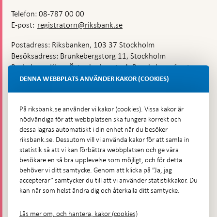
Telefon: 08-787 00 00
E-post:
registratorn@riksbank.se
Postadress: Riksbanken, 103 37 Stockholm
Besöksadress: Brunkebergstorg 11, Stockholm
Budadress: Klara Östra kyrkogata 4, Brunkebergsfaret,
Lastplats 6
DENNA WEBBPLATS ANVÄNDER KAKOR (COOKIES)
Fler kontaktuppgifter
På riksbank.se använder vi kakor (cookies). Vissa kakor är
nödvändiga för att webbplatsen ska fungera korrekt och
Hitta direkt
dessa lagras automatiskt i din enhet när du besöker
riksbank.se. Dessutom vill vi använda kakor för att samla in
Frågor och svar
-
statistik så att vi kan förbättra webbplatsen och ge våra
Öppnas
besökare en så bra upplevelse som möjligt, och för detta
Till Riksbankens webbarkiv
-
i
behöver vi ditt samtycke. Genom att klicka på ”Ja, jag
Öppnas
Presskontakt
ny
accepterar” samtycker du till att vi använder statistikkakor. Du
i
flik
kan när som helst ändra dig och återkalla ditt samtycke.
Integritetspolicy
ny
flik
Tillgänglighetsredogörelse
Läs mer om, och hantera, kakor (cookies)