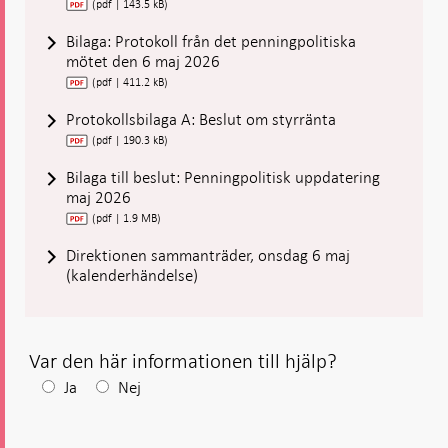
(pdf | 143.5 kB)
Bilaga: Protokoll från det penningpolitiska
mötet den 6 maj 2026
(pdf | 411.2 kB)
Protokollsbilaga A: Beslut om styrränta
(pdf | 190.3 kB)
Bilaga till beslut: Penningpolitisk uppdatering
maj 2026
(pdf | 1.9 MB)
Direktionen sammanträder, onsdag 6 maj
(kalenderhändelse)
Var den här informationen till hjälp?
Efter
Ja
Nej
ditt
svar