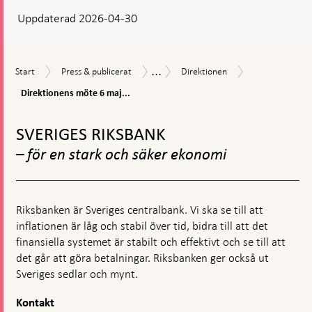
Uppdaterad 2026-04-30
visas
en
kommentarsruta
...
Direktionens
Start
Press
Direktionen
Dagordningar
Start
Press & publicerat
Direktionen
möte
&
och
6
Direktionens möte 6 maj...
publicerat
protokoll
maj
Gå
2026
till
möte
SVERIGES RIKSBANK
toppnavigation
1
– för en stark och säker ekonomi
Riksbanken är Sveriges centralbank. Vi ska se till att
inflationen är låg och stabil över tid, bidra till att det
finansiella systemet är stabilt och effektivt och se till att
det går att göra betalningar. Riksbanken ger också ut
Sveriges sedlar och mynt.
Kontakt