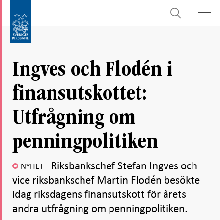
Sök
Gå
Gå
direkt
till
till
navigation
innehåll
för
Ingves och Flodén i
undersidor
finansutskottet:
Utfrågning om
penningpolitiken
Riksbankschef Stefan Ingves och
NYHET
vice riksbankschef Martin Flodén besökte
idag riksdagens finansutskott för årets
andra utfrågning om penningpolitiken.