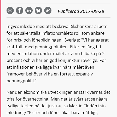
Dela
Dela
Dela
Dela på
Dela på
på
på
via
LinkedIn
Publicerad
2017-09-28
Facebook
Bluesky
Twitter
email -
-
- Öppnas
-
-
Öppnas
Öppnas
i ny flik
Öppnas
Öppnas
i ny flik
i ny flik
Ingves inledde med att beskriva Riksbankens arbete
i ny flik
i ny flik
för att säkerställa inflationsmålets roll som ankare
för pris- och lönebildningen i Sverige: "Vi har agerat
kraftfullt med penningpolitiken. Efter en lång tid
med en inflation under målet är vi nu tillbaka på 2
procent och vi har en god konjunktur i Sverige. För
att inflationen ska ligga kvar nära målet även
framöver behöver vi ha en fortsatt expansiv
penningpolitik".
När den ekonomiska utvecklingen är stark varnas det
ofta för överhettning. Men det är svårt att se några
tydliga tecken på det just nu, sa Martin Flodén i sin
inledning: "Priser och löner ökar bara måttligt,