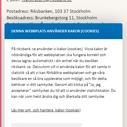
Postadress: Riksbanken, 103 37 Stockholm
Besöksadress: Brunkebergstorg 11, Stockholm
Budadress: Klara Östra kyrkogata 4, Brunkebergsfaret,
Lastplats 6
DENNA WEBBPLATS ANVÄNDER KAKOR (COOKIES)
Fler kontaktuppgifter
På riksbank.se använder vi kakor (cookies). Vissa kakor är
nödvändiga för att webbplatsen ska fungera korrekt och
Hitta direkt
dessa lagras automatiskt i din enhet när du besöker
riksbank.se. Dessutom vill vi använda kakor för att samla in
Frågor och svar
-
statistik så att vi kan förbättra webbplatsen och ge våra
Öppnas
besökare en så bra upplevelse som möjligt, och för detta
Till Riksbankens webbarkiv
-
i
behöver vi ditt samtycke. Genom att klicka på ”Ja, jag
Öppnas
Presskontakt
ny
accepterar” samtycker du till att vi använder statistikkakor. Du
i
flik
kan när som helst ändra dig och återkalla ditt samtycke.
Integritetspolicy
ny
flik
Tillgänglighetsredogörelse
Läs mer om, och hantera, kakor (cookies)
Prenumerera på utskick
Visselblåsning