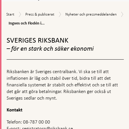
Start
Press
Nyheter
Start
Press & publicerat
Nyheter och pressmeddelanden
&
och
Ingves
Ingves och Flodén i...
publicerat
pressmeddelanden
och
Gå
Flodén
i
till
SVERIGES RIKSBANK
finansutskottet:
toppnavigation
Utfrågning
– för en stark och säker ekonomi
om
penningpolitiken
Riksbanken är Sveriges centralbank. Vi ska se till att
inflationen är låg och stabil över tid, bidra till att det
finansiella systemet är stabilt och effektivt och se till att
det går att göra betalningar. Riksbanken ger också ut
Sveriges sedlar och mynt.
Kontakt
Telefon: 08-787 00 00
E-post:
registratorn@riksbank.se