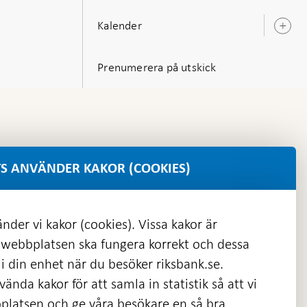
Kalender
Ö
u
Prenumerera på utskick
S ANVÄNDER KAKOR (COOKIES)
nder vi kakor (cookies). Vissa kakor är
 webbplatsen ska fungera korrekt och dessa
i din enhet när du besöker riksbank.se.
ända kakor för att samla in statistik så att vi
platsen och ge våra besökare en så bra