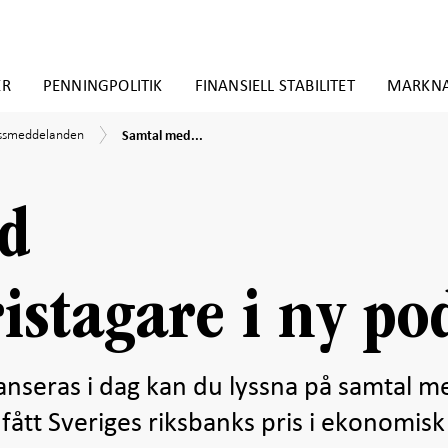
ER
PENNINGPOLITIK
FINANSIELL STABILITET
MARKN
Samtal
essmeddelanden
Samtal med...
med
ekonomipristagare
en
i
ny
d
podd
stagare i ny po
anseras i dag kan du lyssna på samtal m
ått Sveriges riksbanks pris i ekonomisk