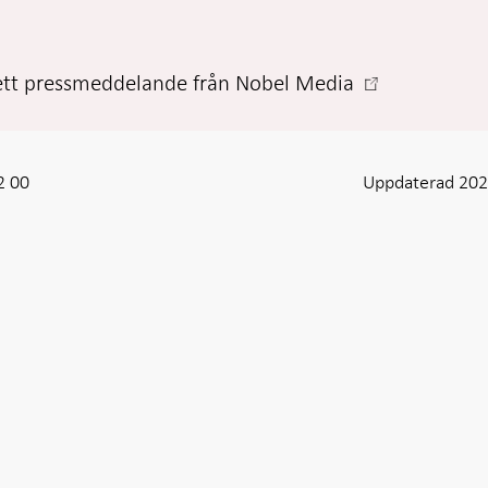
-
ett pressmeddelande från Nobel Media
Öppnas
i
ny
2 00
Uppdaterad 202
flik