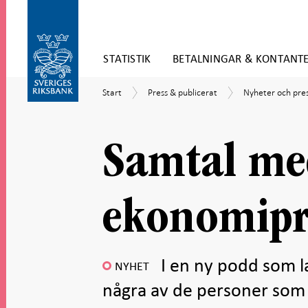
Gå
STATISTIK
BETALNINGAR & KONTANT
direkt
till
Gå
innehåll
Start
Press
Nyheter
Start
Press & publicerat
Nyheter och pr
till
&
och
navigation
publicerat
pressmeddeland
för
undersidor
Samtal me
ekonomipri
I en ny podd som l
NYHET
några av de personer som f