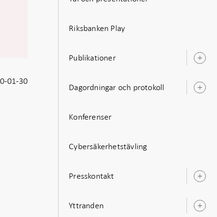
Riksbanken Play
Publikationer
Ö
u
0-01-30
Dagordningar och protokoll
Ö
u
Konferenser
Cybersäkerhetstävling
Presskontakt
Ö
u
Yttranden
Ö
u