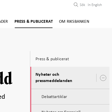
Sök
In English
ADER
PRESS & PUBLICERAT
OM RIKSBANKEN
Press & publicerat
dd
Nyheter och
Ö
pressmeddelanden
u
ed
Debattartiklar
Nyheter om finansiell