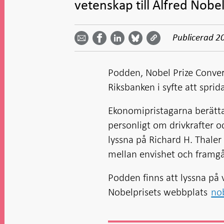
vetenskap till Alfred Nobe
Dela
Dela
Dela
Dela på
Dela på
på
på
via
LinkedIn
Publicerad
2
Facebook
Bluesky
Twitter
email -
-
- Öppnas
-
-
Öppnas
Öppnas
i ny flik
Öppnas
Öppnas
i ny flik
i ny flik
i ny flik
i ny flik
Podden, Nobel Prize Conver
Riksbanken i syfte att spri
Ekonomipristagarna berättar
personligt om drivkrafter oc
lyssna på Richard H. Thale
mellan envishet och framg
Podden finns att lyssna på 
Nobelprisets webbplats
no