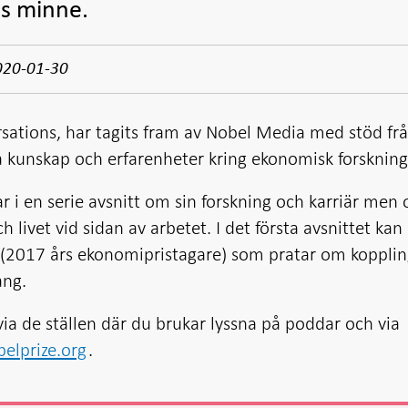
ls minne.
020-01-30
sations, har tagits fram av Nobel Media med stöd fr
da kunskap och erfarenheter kring ekonomisk forskning
 i en serie avsnitt om sin forskning och karriär men 
h livet vid sidan av arbetet. I det första avsnittet kan
r (2017 års ekonomipristagare) som pratar om koppli
ång.
via de ställen där du brukar lyssna på poddar och via
belprize.org
.