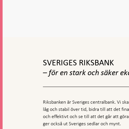
Gå
till
toppnavigation
SVERIGES RIKSBANK
– för en stark och säker e
Riksbanken är Sveriges centralbank. Vi ska s
låg och stabil över tid, bidra till att det fi
och effektivt och se till att det går att gö
ger också ut Sveriges sedlar och mynt.