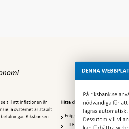
DENNA WEBBPLAT
konomi
På riksbank.se anvä
e till att inflationen är
nödvändiga för att
Hitta direkt
nansiella systemet är stabilt
lagras automatiskt 
Frågor och svar
-
ra betalningar. Riksbanken
Dessutom vill vi anv
Öppnas
Till Riksbankens webbarkiv
-
kan förbättra webb
i