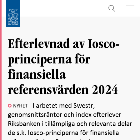
Sök
Gå
Gå
direkt
till
till
navigation
innehåll
för
Efterlevnad av Iosco-
undersidor
principerna för
finansiella
referensvärden 2024
I arbetet med Swestr,
NYHET
genomsnittsräntor och index efterlever
Riksbanken i tillämpliga och relevanta delar
de s.k. Iosco-principerna för finansiella