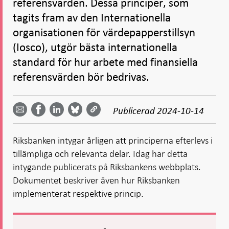
referensvärden. Dessa principer, som
tagits fram av den Internationella
organisationen för värdepapperstillsyn
(Iosco), utgör bästa internationella
standard för hur arbete med finansiella
referensvärden bör bedrivas.
Dela
Dela
Dela
Dela på
Dela på
på
på
via
LinkedIn
Publicerad
2024-10-14
Facebook
Bluesky
Twitter
email -
-
- Öppnas
-
-
Öppnas
Öppnas
i ny flik
Öppnas
Öppnas
i ny flik
i ny flik
Riksbanken intygar årligen att principerna efterlevs i
i ny flik
i ny flik
tillämpliga och relevanta delar. Idag har detta
intygande publicerats på Riksbankens webbplats.
Dokumentet beskriver även hur Riksbanken
implementerat respektive princip.