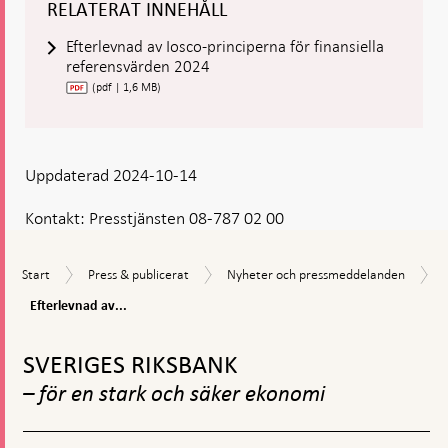
RELATERAT INNEHÅLL
Efterlevnad av Iosco-principerna för finansiella
referensvärden 2024
(pdf | 1,6 MB)
Uppdaterad 2024-10-14
Kontakt:
Presstjänsten 08-787 02 00
Start
Press
Nyheter
Start
Press & publicerat
Nyheter och pressmeddelanden
&
och
Efterlevnad
Efterlevnad av...
publicerat
pressmeddelanden
av
Gå
Iosco-
principerna
till
SVERIGES RIKSBANK
för
toppnavigation
finansiella
– för en stark och säker ekonomi
referensvärden