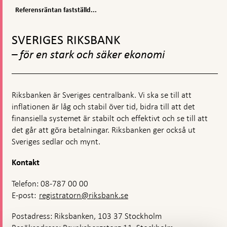
&
och
Referensräntan
Referensräntan fastställd...
publicerat
pressmeddelanden
fastställd
Gå
till
2,00
till
SVERIGES RIKSBANK
procent
toppnavigation
– för en stark och säker ekonomi
Riksbanken är Sveriges centralbank. Vi ska se till att
inflationen är låg och stabil över tid, bidra till att det
finansiella systemet är stabilt och effektivt och se till att
det går att göra betalningar. Riksbanken ger också ut
Sveriges sedlar och mynt.
Kontakt
Telefon: 08-787 00 00
E-post:
registratorn@riksbank.se
Postadress: Riksbanken, 103 37 Stockholm