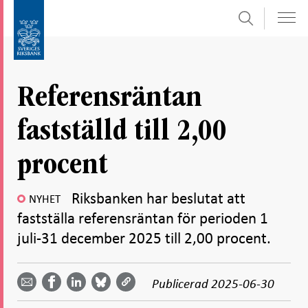
Sök
Gå
Gå
direkt
till
till
navigation
innehåll
för
Referensräntan
undersidor
fastställd till 2,00
procent
Riksbanken har beslutat att
NYHET
fastställa referensräntan för perioden 1
juli-31 december 2025 till 2,00 procent.
Dela
Dela
Dela
Dela på
Dela på
på
på
via
LinkedIn
Publicerad
2025-06-30
Facebook
Bluesky
Twitter
email -
-
- Öppnas
-
-
Öppnas
Öppnas