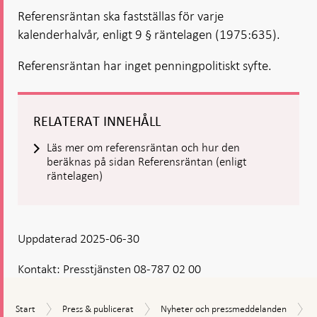
i ny flik
Öppnas
Öppnas
i ny flik
i ny flik
Referensräntan ska fastställas för varje
i ny flik
i ny flik
kalenderhalvår, enligt 9 § räntelagen (1975:635).
Referensräntan har inget penningpolitiskt syfte.
RELATERAT INNEHÅLL
Läs mer om referensräntan och hur den
beräknas på sidan Referensräntan (enligt
räntelagen)
Uppdaterad 2025-06-30
Kontakt:
Presstjänsten 08-787 02 00
Start
Press
Nyheter
Start
Press & publicerat
Nyheter och pressmeddelanden