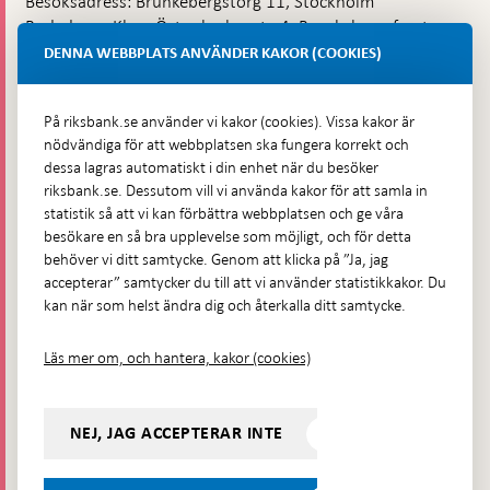
Besöksadress: Brunkebergstorg 11, Stockholm
Budadress: Klara Östra kyrkogata 4, Brunkebergsfaret,
Lastplats 6
DENNA WEBBPLATS ANVÄNDER KAKOR (COOKIES)
Fler kontaktuppgifter
På riksbank.se använder vi kakor (cookies). Vissa kakor är
nödvändiga för att webbplatsen ska fungera korrekt och
Hitta direkt
dessa lagras automatiskt i din enhet när du besöker
riksbank.se. Dessutom vill vi använda kakor för att samla in
Frågor och svar
-
statistik så att vi kan förbättra webbplatsen och ge våra
Öppnas
besökare en så bra upplevelse som möjligt, och för detta
Till Riksbankens webbarkiv
-
i
behöver vi ditt samtycke. Genom att klicka på ”Ja, jag
Öppnas
Presskontakt
ny
accepterar” samtycker du till att vi använder statistikkakor. Du
i
flik
kan när som helst ändra dig och återkalla ditt samtycke.
Integritetspolicy
ny
flik
Tillgänglighetsredogörelse
Läs mer om, och hantera, kakor (cookies)
Prenumerera på utskick
Visselblåsning
NEJ, JAG ACCEPTERAR INTE
Följ oss på sociala medier
Dela