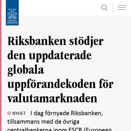
Sök
Gå
Gå
direkt
till
till
navigation
innehåll
för
Riksbanken stödjer
undersidor
den uppdaterade
globala
uppförandekoden för
valutamarknaden
I dag förnyade Riksbanken,
NYHET
tillsammans med de övriga
centralbankerna inom ESCB (European