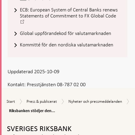
ECB: European System of Central Banks renews
-
Statements of Commitment to FX Global Code
Öppnas
i
Global uppförandekod för valutamarknaden
ny
flik
Kommitté för den nordiska valutamarknaden
Uppdaterad 2025-10-09
Kontakt:
Presstjänsten 08-787 02 00
Start
Press
Nyheter
Start
Press & publicerat
Nyheter och pressmeddelanden
&
och
Riksbanken
Riksbanken stödjer den...
publicerat
pressmeddelanden
stödjer
Gå
den
uppdaterade
till
SVERIGES RIKSBANK
globala
toppnavigation