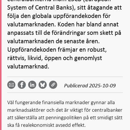
System of Central Banks), sitt åtagande att
följa den globala uppförandekoden för
valutamarknaden. Koden har bland annat
anpassats till de förändringar som skett på
valutamarknaden de senaste åren.
Uppförandekoden främjar en robust,
rättvis, likvid, öppen och genomlyst
valutamarknad.
Dela
Dela
Dela
Dela på
Dela på
på
på
via
LinkedIn
Publicerad
2025-10-09
Facebook
Bluesky
Twitter
email -
-
- Öppnas
-
-
Öppnas
Öppnas
i ny flik
Öppnas
Öppnas
i ny flik
i ny flik
Väl fungerande finansiella marknader gynnar alla
i ny flik
i ny flik
marknadsaktörer och det är viktigt för centralbanker
att säkerställa att penningpolitiken på ett smidigt sätt
ska få realekonomiskt avsedd effekt.