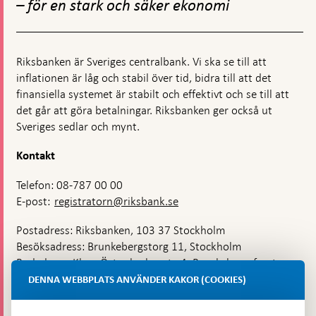
uppförandekoden
– för en stark och säker ekonomi
för
valutamarknaden
Riksbanken är Sveriges centralbank. Vi ska se till att
inflationen är låg och stabil över tid, bidra till att det
finansiella systemet är stabilt och effektivt och se till att
det går att göra betalningar. Riksbanken ger också ut
Sveriges sedlar och mynt.
Kontakt
Telefon: 08-787 00 00
E-post:
registratorn@riksbank.se
Postadress: Riksbanken, 103 37 Stockholm
Besöksadress: Brunkebergstorg 11, Stockholm
Budadress: Klara Östra kyrkogata 4, Brunkebergsfaret,
Lastplats 6
DENNA WEBBPLATS ANVÄNDER KAKOR (COOKIES)
Fler kontaktuppgifter