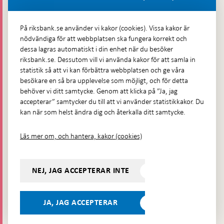
Fler kontaktuppgifter
På riksbank.se använder vi kakor (cookies). Vissa kakor är
nödvändiga för att webbplatsen ska fungera korrekt och
Hitta direkt
dessa lagras automatiskt i din enhet när du besöker
riksbank.se. Dessutom vill vi använda kakor för att samla in
Frågor och svar
-
statistik så att vi kan förbättra webbplatsen och ge våra
Öppnas
besökare en så bra upplevelse som möjligt, och för detta
Till Riksbankens webbarkiv
-
i
behöver vi ditt samtycke. Genom att klicka på ”Ja, jag
Öppnas
Presskontakt
ny
accepterar” samtycker du till att vi använder statistikkakor. Du
i
flik
kan när som helst ändra dig och återkalla ditt samtycke.
Integritetspolicy
ny
flik
Tillgänglighetsredogörelse
Läs mer om, och hantera, kakor (cookies)
Prenumerera på utskick
Visselblåsning
NEJ, JAG ACCEPTERAR INTE
Följ oss på sociala medier
Dela
Dela på:
Dela på:
Dela på:
Dela på:
på:
JA, JAG ACCEPTERAR
LinkedIn
YouTube
Facebook
Instagram
Bluesky
-