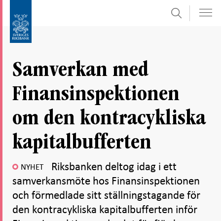
Sök
Gå
Gå
direkt
till
till
navigation
innehåll
för
Samverkan med
undersidor
Finansinspektionen
om den kontracykliska
kapitalbufferten
Riksbanken deltog idag i ett
NYHET
samverkansmöte hos Finansinspektionen
och förmedlade sitt ställningstagande för
den kontracykliska kapitalbufferten inför