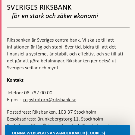
om
till
SVERIGES RIKSBANK
den
toppnavigation
kontracykliska
– för en stark och säker ekonomi
kapitalbufferten
Riksbanken är Sveriges centralbank. Vi ska se till att
inflationen är låg och stabil över tid, bidra till att det
finansiella systemet är stabilt och effektivt och se till att
det går att göra betalningar. Riksbanken ger också ut
Sveriges sedlar och mynt.
Kontakt
Telefon: 08-787 00 00
E-post:
registratorn@riksbank.se
Postadress: Riksbanken, 103 37 Stockholm
Besöksadress: Brunkebergstorg 11, Stockholm
Budadress: Klara Östra kyrkogata 4, Brunkebergsfaret,
Lastplats 6
DENNA WEBBPLATS ANVÄNDER KAKOR (COOKIES)