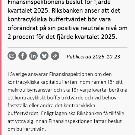
Finansinspektionens beslut för fjärde
kvartalet 2025. Riksbanken anser att det
kontracykliska buffertvärdet bör vara
oförändrat på sin positiva neutrala nivå om
2 procent för det fjärde kvartalet 2025.
Dela
Dela
Dela
Dela på
Dela på
på
på
via
LinkedIn
Publicerad
2025-10-23
Facebook
Bluesky
Twitter
email -
-
- Öppnas
-
-
Öppnas
Öppnas
i ny flik
Öppnas
Öppnas
i ny flik
i ny flik
I Sverige ansvarar Finansinspektionen om den
i ny flik
i ny flik
kontracykliska kapitalbufferten inom ramen för sitt
makrotillsynsansvar och ska för varje kvartal beräkna
ett kontracykliskt buffertriktvärde och vid behov
fastställa eller ändra det kontracykliska
buffertvärdet. Enligt lagen ska Riksbanken få tillfälle
att yttra sig innan Finansinspektionen fattar beslut
om buffertnivån.