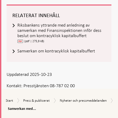
RELATERAT INNEHÅLL
Riksbankens yttrande med anledning av
samverkan med Finansinspektionen inför dess
beslut om kontracyklisk kapitalbuffert
(pdf | 275,9 kB)
Samverkan om kontracyklisk kapitalbuffert
Uppdaterad 2025-10-23
Kontakt:
Presstjänsten 08-787 02 00
Start
Press
Nyheter
Start
Press & publicerat
Nyheter och pressmeddelanden
&
och
Samverkan
Samverkan med...
publicerat
pressmeddelanden
med
Gå
Finansinspektionen