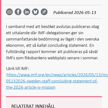
Dela
Dela
Dela
Dela på
Dela på
på
på
via
LinkedIn
Publicerad
2026-05-13
Facebook
Bluesky
Twitter
email -
-
- Öppnas
-
-
Öppnas
Öppnas
i ny flik
Öppnas
Öppnas
i ny flik
i ny flik
I samband med att besöket avslutas publiceras idag
i ny flik
i ny flik
ett uttalande där IMF-delegationen ger sin
sammanfattande bedömning av läget i den svenska
ekonomin, ett så kallat concluding statement. En
fullständig rapport kommer att publiceras på såväl
IMFs som Riksbankens webbplats senare i sommar.
Länk till IMF:
https://www.imf.org/en/news/articles/2026/05/13/mc
05132026-sweden-staff-concluding-statement-of-
the-2026-article-iv-mission
RELATERAT INNEHÅLL