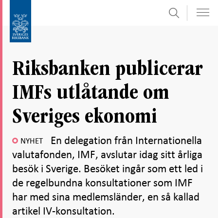
Sök
Gå
Gå
direkt
till
till
navigation
innehåll
för
Riksbanken publicerar
undersidor
IMFs utlåtande om
Sveriges ekonomi
En delegation från Internationella
NYHET
valutafonden, IMF, avslutar idag sitt årliga
besök i Sverige. Besöket ingår som ett led i
de regelbundna konsultationer som IMF
har med sina medlemsländer, en så kallad
artikel IV-konsultation.