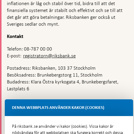
inflationen är låg och stabil över tid, bidra till att det
finansiella systemet är stabilt och effektivt och se till att
det går att göra betalningar. Riksbanken ger också ut
Sveriges sedlar och mynt.
Kontakt
Telefon: 08-787 00 00
E-post:
registratorn@riksbank.se
Postadress: Riksbanken, 103 37 Stockholm
Besöksadress: Brunkebergstorg 11, Stockholm
Budadress: Klara Östra kyrkogata 4, Brunkebergsfaret,
Lastplats 6
Fler kontaktuppgifter
DENNA WEBBPLATS ANVÄNDER KAKOR (COOKIES)
Hitta direkt
På riksbank.se använder vi kakor (cookies). Vissa kakor är
nödvändiga för att webbplatsen ska fungera korrekt och dessa
Frågor och svar
-