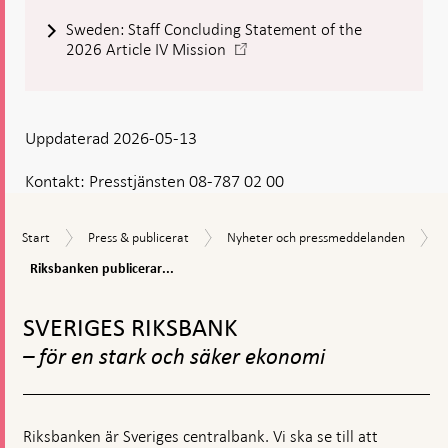
Sweden: Staff Concluding Statement of the
-
2026 Article IV Mission
Öppnas
i
ny
flik
Uppdaterad 2026-05-13
Kontakt:
Presstjänsten 08-787 02 00
Start
Press
Nyheter
Start
Press & publicerat
Nyheter och pressmeddelanden
&
och
Riksbanken
Riksbanken publicerar...
publicerat
pressmeddelanden
publicerar
Gå
IMFs
utlåtande
till
SVERIGES RIKSBANK
om
toppnavigation
Sveriges
– för en stark och säker ekonomi
ekonomi
Riksbanken är Sveriges centralbank. Vi ska se till att