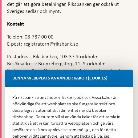
det går att göra betalningar. Riksbanken ger också ut
Sveriges sedlar och mynt.
Kontakt
Telefon: 08-787 00 00
E-post:
registratorn@riksbank.se
Postadress: Riksbanken, 103 37 Stockholm
Besöksadress: Brunkebergstorg 11, Stockholm
Budadress: Klara Östra kyrkogata 4, Brunkebergsfaret,
Lastplats 6
DENNA WEBBPLATS ANVÄNDER KAKOR (COOKIES)
Fler kontaktuppgifter
På riksbank.se använder vi kakor (cookies). Vissa kakor är
nödvändiga för att webbplatsen ska fungera korrekt och
Hitta direkt
dessa lagras automatiskt i din enhet när du besöker
riksbank.se. Dessutom vill vi använda kakor för att samla in
Frågor och svar
-
statistik så att vi kan förbättra webbplatsen och ge våra
Öppnas
besökare en så bra upplevelse som möjligt, och för detta
Till Riksbankens webbarkiv
-
i
behöver vi ditt samtycke. Genom att klicka på ”Ja, jag