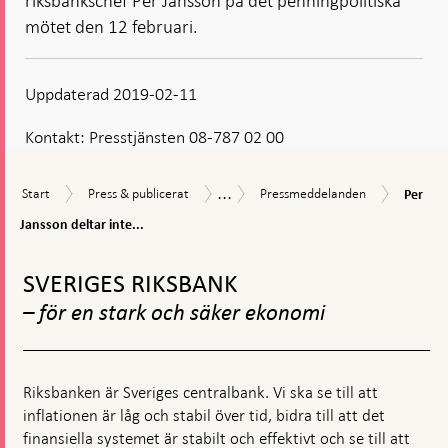
riksbankschef Per Jansson på det penningpolitiska
mötet den 12 februari.
Uppdaterad 2019-02-11
Kontakt:
Presstjänsten 08-787 02 00
...
Per
Start
Press
Pressmeddelanden
Nyheter
Start
Press & publicerat
Pressmeddelanden
Per
Jansso
&
och
deltar
Jansson deltar inte...
publicerat
pressmeddelanden
inte
Gå
på
till
det
SVERIGES RIKSBANK
toppnavigation
penning
– för en stark och säker ekonomi
mötet
den
12
februar
Riksbanken är Sveriges centralbank. Vi ska se till att
inflationen är låg och stabil över tid, bidra till att det
finansiella systemet är stabilt och effektivt och se till att