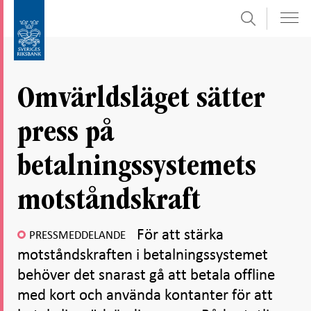
Sök
Gå
Gå
direkt
till
till
navigation
innehåll
för
Omvärldsläget sätter
undersidor
press på
betalningssystemets
motståndskraft
För att stärka
PRESSMEDDELANDE
motståndskraften i betalningssystemet
behöver det snarast gå att betala offline
med kort och använda kontanter för att