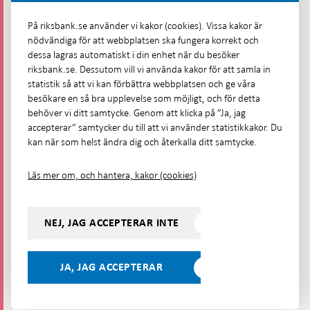
Fler kontaktuppgifter
På riksbank.se använder vi kakor (cookies). Vissa kakor är
nödvändiga för att webbplatsen ska fungera korrekt och
Hitta direkt
dessa lagras automatiskt i din enhet när du besöker
riksbank.se. Dessutom vill vi använda kakor för att samla in
Frågor och svar
-
statistik så att vi kan förbättra webbplatsen och ge våra
Öppnas
besökare en så bra upplevelse som möjligt, och för detta
Till Riksbankens webbarkiv
-
i
behöver vi ditt samtycke. Genom att klicka på ”Ja, jag
Öppnas
Presskontakt
ny
accepterar” samtycker du till att vi använder statistikkakor. Du
i
flik
kan när som helst ändra dig och återkalla ditt samtycke.
Integritetspolicy
ny
flik
Tillgänglighetsredogörelse
Läs mer om, och hantera, kakor (cookies)
Prenumerera på utskick
Visselblåsning
NEJ, JAG ACCEPTERAR INTE
Följ oss på sociala medier
Dela
Dela på:
Dela på:
Dela på:
Dela på:
på:
JA, JAG ACCEPTERAR
LinkedIn
YouTube
Facebook
Instagram
Bluesky
-
- Öppnas
- Öppnas
-
Öppnas
Öppnas