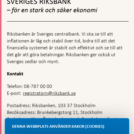
SVERIGES RIKSBANK
toppnavigation
– för en stark och säker ekonomi
Riksbanken är Sveriges centralbank. Vi ska se till att
inflationen är låg och stabil över tid, bidra till att det
finansiella systemet är stabilt och effektivt och se till att
det går att göra betalningar. Riksbanken ger också ut
Sveriges sedlar och mynt.
Kontakt
Telefon: 08-787 00 00
E-post:
registratorn@riksbank.se
Postadress: Riksbanken, 103 37 Stockholm
Besöksadress: Brunkebergstorg 11, Stockholm
Budadress: Klara Östra kyrkogata 4, Brunkebergsfaret,
Lastplats 6
DENNA WEBBPLATS ANVÄNDER KAKOR (COOKIES)