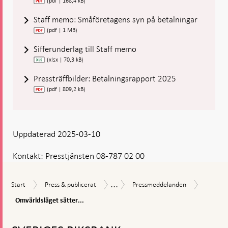
(pdf | 168,4 kB)
Staff memo: Småföretagens syn på betalningar
(pdf | 1 MB)
Sifferunderlag till Staff memo
(xlsx | 70,3 kB)
Pressträffbilder: Betalningsrapport 2025
(pdf | 809,2 kB)
Uppdaterad 2025-03-10
Kontakt:
Presstjänsten 08-787 02 00
...
Omvärld
Start
Press
Pressmeddelanden
Nyheter
Start
Press & publicerat
Pressmeddelanden
sätter
&
och
press
Omvärldsläget sätter...
publicerat
pressmeddelanden
på
Gå
betalni
till
motstån