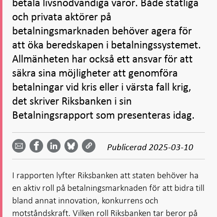
betala livsnödvändiga varor. Både statliga
och privata aktörer på
betalningsmarknaden behöver agera för
att öka beredskapen i betalningssystemet.
Allmänheten har också ett ansvar för att
säkra sina möjligheter att genomföra
betalningar vid kris eller i värsta fall krig,
det skriver Riksbanken i sin
Betalningsrapport som presenteras idag.
Dela
Dela
Dela
Dela på
Dela på
på
på
via
LinkedIn
Publicerad
2025-03-10
Facebook
Bluesky
Twitter
email -
-
- Öppnas
-
-
Öppnas
Öppnas
i ny flik
Öppnas
Öppnas
i ny flik
i ny flik
I rapporten lyfter Riksbanken att staten behöver ha
i ny flik
i ny flik
en aktiv roll på betalningsmarknaden för att bidra till
bland annat innovation, konkurrens och
motståndskraft. Vilken roll Riksbanken tar beror på