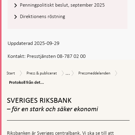
Penningpolitiskt beslut, september 2025
Direktionens röstning
Uppdaterad 2025-09-29
Kontakt:
Presstjänsten 08-787 02 00
...
Protokol
Start
Press
Pressmeddelanden
Nyheter
Start
Press & publicerat
Pressmeddelanden
från
&
och
det
Protokoll från det...
publicerat
pressmeddelanden
penningp
Gå
mötet
till
den
SVERIGES RIKSBANK
toppnavigation
22
– för en stark och säker ekonomi
septemb
2025
Riksbanken är Sveriges centralbank. Vi ska se till att