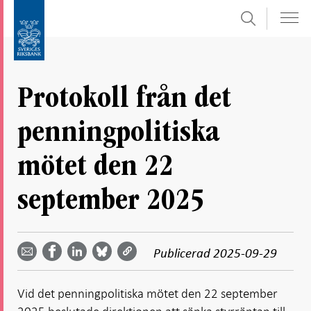
Sök
Gå
Gå
direkt
till
till
navigation
innehåll
för
Protokoll från det
undersidor
penningpolitiska
mötet den 22
september 2025
Dela
Dela
Dela
Dela på
Dela på
på
på
via
LinkedIn
Publicerad
2025-09-29
Facebook
Bluesky
Twitter
email -
-
- Öppnas
-
-
Öppnas
Öppnas
i ny flik
Öppnas
Öppnas
i ny flik
i ny flik
Vid det penningpolitiska mötet den 22 september
i ny flik
i ny flik