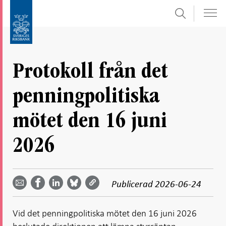
Sök
Gå
Gå
direkt
till
till
navigation
innehåll
för
Protokoll från det
undersidor
penningpolitiska
mötet den 16 juni
2026
Dela
Dela
Dela
Dela på
Dela på
på
på
via
LinkedIn
Publicerad
2026-06-24
Facebook
Bluesky
Twitter
email -
-
- Öppnas
-
-
Öppnas
Öppnas
i ny flik
Öppnas
Öppnas
i ny flik
i ny flik
Vid det penningpolitiska mötet den 16 juni 2026
i ny flik
i ny flik