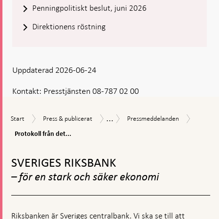
Penningpolitiskt beslut, juni 2026
Direktionens röstning
Uppdaterad 2026-06-24
Kontakt:
Presstjänsten 08-787 02 00
...
Protokol
Start
Press
Pressmeddelanden
Nyheter
Start
Press & publicerat
Pressmeddelanden
från
&
och
det
Protokoll från det...
publicerat
pressmeddelanden
penningp
Gå
mötet
till
den
SVERIGES RIKSBANK
toppnavigation
16
– för en stark och säker ekonomi
juni
2026
Riksbanken är Sveriges centralbank. Vi ska se till att