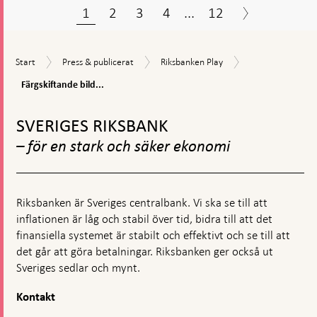
1
2
3
4
...
12
Färgskiftande
Start
Press
Riksbanken
Start
Press & publicerat
Riksbanken Play
bild
&
Play
1000-
Färgskiftande bild...
publicerat
kronorssedel
Gå
till
SVERIGES RIKSBANK
toppnavigation
– för en stark och säker ekonomi
Riksbanken är Sveriges centralbank. Vi ska se till att
inflationen är låg och stabil över tid, bidra till att det
finansiella systemet är stabilt och effektivt och se till att
det går att göra betalningar. Riksbanken ger också ut
Sveriges sedlar och mynt.
Kontakt