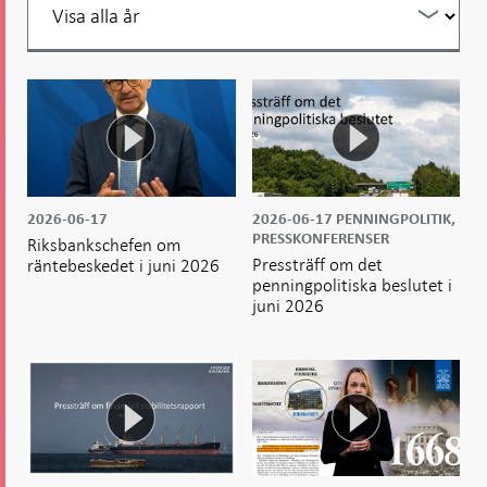
per
år
2026-06-17
2026-06-17
PENNINGPOLITIK,
PRESSKONFERENSER
Riksbankschefen om
Pressträff om det
räntebeskedet i juni 2026
penningpolitiska beslutet i
juni 2026