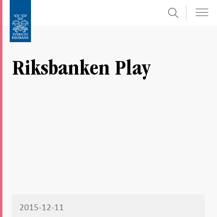
Sök
Gå
Gå
direkt
till
till
navigation
innehåll
för
Riksbanken Play
undersidor
2015-12-11