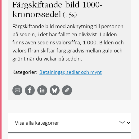
Färgskiftande bild 1000-
kronorssedel
15s
Färgskiftande bild med anknytning till personen
på sedeln, i det här fallet en olivkvist. I bilden
finns även sedelns valörsiffra, 1 000. Bilden och
valörsiffran skiftar färg gradvis mellan guld och
grönt när du vickar på sedeln.
Betalningar, sedlar och mynt
Kategorier:
Dela
Dela
Dela
Dela på
Dela på
på
på
via
LinkedIn
Facebook
Bluesky
Twitter
email -
-
- Öppnas
-
-
Öppnas
Öppnas
i ny flik
Öppnas
Öppnas
i ny flik
i ny flik
i ny flik
i ny flik
Filtrera
per
år
Filtrera