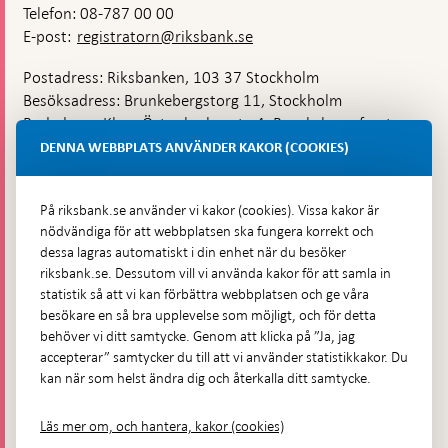
Telefon: 08-787 00 00
E-post:
registratorn@riksbank.se
Postadress: Riksbanken, 103 37 Stockholm
Besöksadress: Brunkebergstorg 11, Stockholm
Budadress: Klara Östra kyrkogata 4, Brunkebergsfaret,
Lastplats 6
DENNA WEBBPLATS ANVÄNDER KAKOR (COOKIES)
Fler kontaktuppgifter
På riksbank.se använder vi kakor (cookies). Vissa kakor är
nödvändiga för att webbplatsen ska fungera korrekt och
Hitta direkt
dessa lagras automatiskt i din enhet när du besöker
riksbank.se. Dessutom vill vi använda kakor för att samla in
Frågor och svar
-
statistik så att vi kan förbättra webbplatsen och ge våra
Öppnas
besökare en så bra upplevelse som möjligt, och för detta
Till Riksbankens webbarkiv
-
i
behöver vi ditt samtycke. Genom att klicka på ”Ja, jag
Öppnas
Presskontakt
ny
accepterar” samtycker du till att vi använder statistikkakor. Du
i
flik
kan när som helst ändra dig och återkalla ditt samtycke.
Integritetspolicy
ny
flik
Tillgänglighetsredogörelse
Läs mer om, och hantera, kakor (cookies)
Prenumerera på utskick