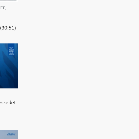
ET,
(30:51)
eskedet