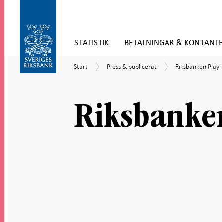
Gå
STATISTIK
BETALNINGAR & KONTANT
direkt
till
Gå
innehåll
Start
Press
Riksbanken
Start
Press & publicerat
Riksbanken Play
till
&
Play
navigation
publicerat
för
undersidor
Riksbanke