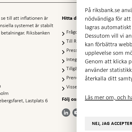
På riksbank.se anvä
e till att inflationen är
nödvändiga för att
Hitta direkt
nansiella systemet är stabilt
lagras automatiskt 
Frågor och svar
-
ra betalningar. Riksbanken
Dessutom vill vi anv
Öppnas
Till Riksbankens webbarkiv
-
kan förbättra webb
i
Öpp
Presskontakt
ny
upplevelse som möj
i
flik
Integritetspolicy
ny
Genom att klicka på
flik
Tillgänglighetsredogörelse
använder statistik
Prenumerera på utskick
återkalla ditt samt
m
Visselblåsning
holm
Läs mer om, och ha
Följ oss på sociala medier
Dela
bergsfaret, Lastplats 6
Dela på:
Dela på:
Dela på:
Dela på:
på:
LinkedIn
YouTube
Facebook
Instagram
Bluesky
-
-
- Öppnas
- Öppnas
-
Öppnas
Öppnas
NEJ, JAG ACCEPTE
i ny flik
i ny flik
Öppnas
i ny flik
i ny flik