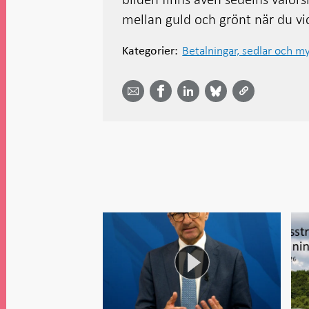
mellan guld och grönt när du vi
Betalningar, sedlar och m
Kategorier:
Dela
Dela
Dela
Dela på
Dela på
på
på
via
LinkedIn
Facebook
Bluesky
Twitter
email -
-
- Öppnas
-
-
Öppnas
Öppnas
i ny flik
Öppnas
Öppnas
i ny flik
i ny flik
i ny flik
i ny flik