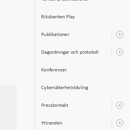
Riksbanken Play
Publikationer
Ö
u
Dagordningar och protokoll
Ö
u
Konferenser
Cybersäkerhetstävling
Presskontakt
Ö
u
Yttranden
Ö
u