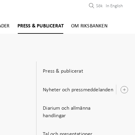
Sök
In English
ADER
PRESS & PUBLICERAT
OM RIKSBANKEN
Press & publicerat
Nyheter och pressmeddelanden
Ö
u
Diarium och allmänna
handlingar
Tal och presentationer