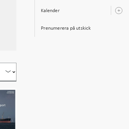
Kalender
Ö
u
Prenumerera på utskick