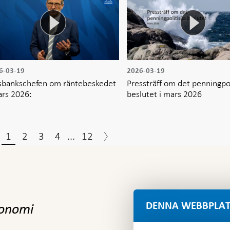
6-03-19
2026-03-19
sbankschefen om räntebeskedet
Pressträff om det penningpol
ars 2026:
beslutet i mars 2026
1
2
3
4
...
12
DENNA WEBBPLAT
konomi