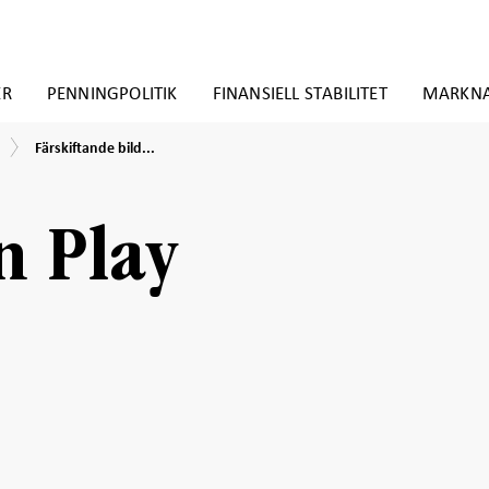
ER
PENNINGPOLITIK
FINANSIELL STABILITET
MARKN
Färskiftande
Färskiftande bild...
bild
50-
kronorssedel
n Play