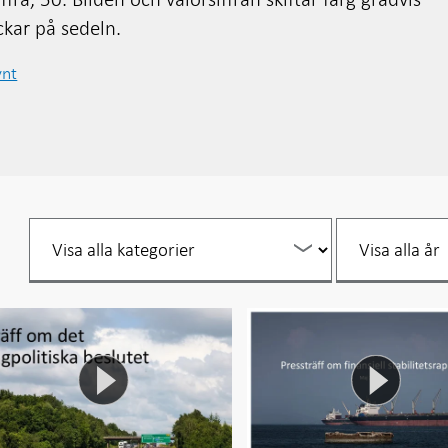
ckar på sedeln.
ynt
Filtrera
Filtrera
per
per
år
år