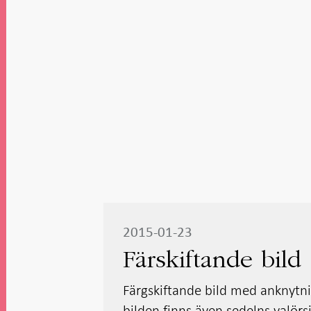
2015-01-23
Färskiftande bild
Färgskiftande bild med anknytning
bilden finns även sedelns valörsif