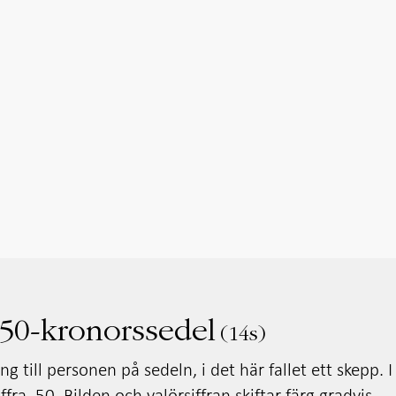
 50-kronorssedel
14s
 till personen på sedeln, i det här fallet ett skepp. I
fra, 50. Bilden och valörsiffran skiftar färg gradvis