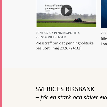
2026-05-07
PENNINGPOLITIK,
202
PRESSKONFERENSER
Rik
Pressträff om det penningpolitiska
i m
beslutet i maj 2026
(24:32)
Gå
till
toppnavigation
SVERIGES RIKSBANK
– för en stark och säker e