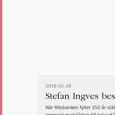
2018-02-28
Stefan Ingves best
När Riksbanken fyller 350 år ställ
exempel med tårtan till kalaset