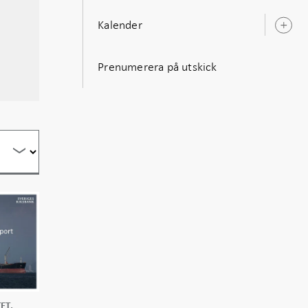
Kalender
Ö
u
Prenumerera på utskick
ET,