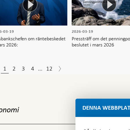
6-03-19
2026-03-19
sbankschefen om räntebeskedet
Pressträff om det penningpol
ars 2026:
beslutet i mars 2026
1
2
3
4
...
12
DENNA WEBBPLAT
konomi