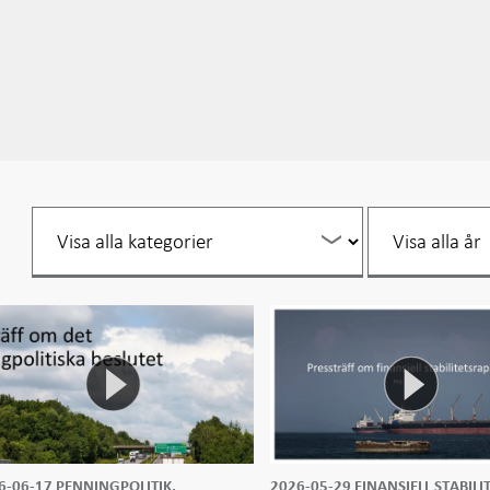
Filtrera
Filtrera
per
per
år
år
6-06-17
PENNINGPOLITIK,
2026-05-29
FINANSIELL STABILIT