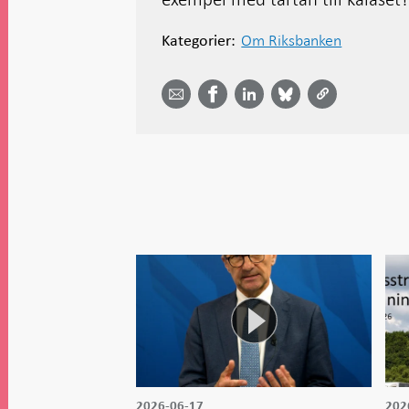
Om Riksbanken
Kategorier:
Dela
Dela
Dela
Dela på
Dela på
på
på
via
LinkedIn
Facebook
Bluesky
Twitter
email -
-
- Öppnas
-
-
Öppnas
Öppnas
i ny flik
Öppnas
Öppnas
i ny flik
i ny flik
i ny flik
i ny flik
2026-06-17
202