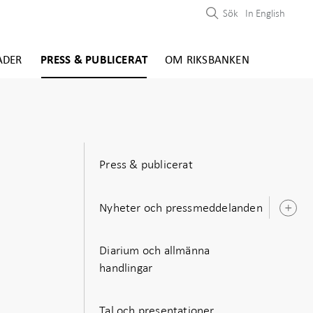
Sök
In English
ADER
PRESS & PUBLICERAT
OM RIKSBANKEN
Press & publicerat
Nyheter och pressmeddelanden
Ö
u
Diarium och allmänna
handlingar
Tal och presentationer