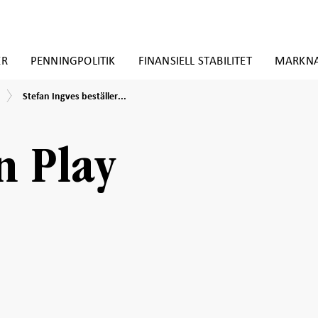
ER
PENNINGPOLITIK
FINANSIELL STABILITET
MARKN
Stefan
Stefan Ingves beställer...
Ingves
beställer
350-
tårta
n Play