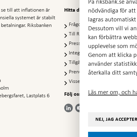
På riksbank.se anvä
e till att inflationen är
nödvändiga för att
Hitta direkt
nansiella systemet är stabilt
lagras automatiskt 
Frågor och svar
-
ra betalningar. Riksbanken
Dessutom vill vi anv
Öppnas
Till Riksbankens webbarkiv
-
kan förbättra webb
i
Öpp
Presskontakt
ny
upplevelse som möj
i
flik
Integritetspolicy
ny
Genom att klicka på
flik
Tillgänglighetsredogörelse
använder statistik
Prenumerera på utskick
återkalla ditt samt
m
Visselblåsning
holm
Läs mer om, och ha
Följ oss på sociala medier
Dela
bergsfaret, Lastplats 6
Dela på:
Dela på:
Dela på:
Dela på:
på:
LinkedIn
YouTube
Facebook
Instagram
Bluesky
-
-
- Öppnas
- Öppnas
-
Öppnas
Öppnas
NEJ, JAG ACCEPTE
i ny flik
i ny flik
Öppnas
i ny flik
i ny flik
i ny flik