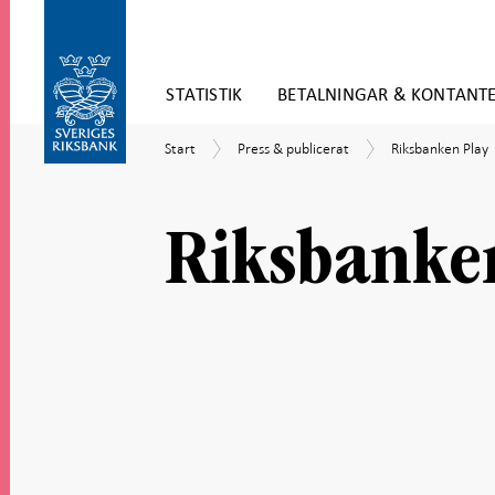
Gå
STATISTIK
BETALNINGAR & KONTANT
direkt
till
Gå
innehåll
Start
Press
Riksbanken
Start
Press & publicerat
Riksbanken Play
till
&
Play
navigation
publicerat
för
undersidor
Riksbanke