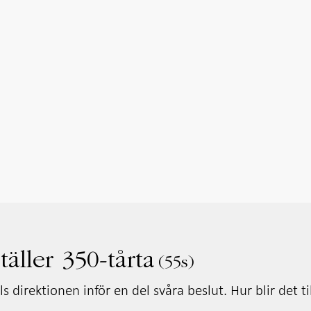
äller 350-tårta
55s
s direktionen inför en del svåra beslut. Hur blir det ti
?