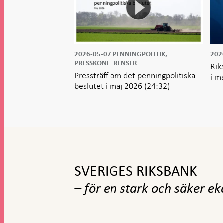
2026-05-07
PENNINGPOLITIK,
202
PRESSKONFERENSER
Rik
Pressträff om det penningpolitiska
i m
beslutet i maj 2026
(24:32)
Gå
till
toppnavigation
SVERIGES RIKSBANK
– för en stark och säker e