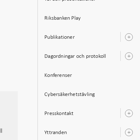
Riksbanken Play
Publikationer
Ö
u
Dagordningar och protokoll
Ö
u
Konferenser
Cybersäkerhetstävling
Presskontakt
Ö
u
ll
Yttranden
Ö
u