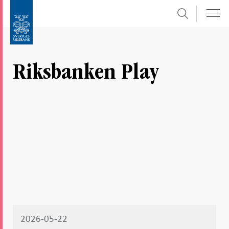
Sök
Gå
Gå
direkt
till
till
navigation
innehåll
för
Riksbanken Play
undersidor
2026-05-22