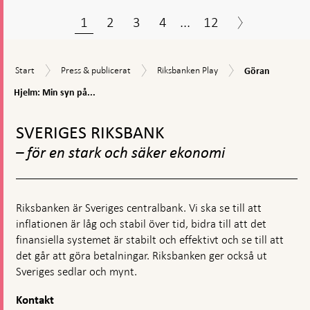
1
2
3
4
...
12
Göran
Start
Press
Riksbanken
Start
Press & publicerat
Riksbanken Play
Göran
Hjelm:
&
Play
Min
Hjelm: Min syn på...
publicerat
syn
Gå
på
till
penningpolitik
SVERIGES RIKSBANK
toppnavigation
i
– för en stark och säker ekonomi
en
osäker
omvärld
Riksbanken är Sveriges centralbank. Vi ska se till att
inflationen är låg och stabil över tid, bidra till att det
finansiella systemet är stabilt och effektivt och se till att
det går att göra betalningar. Riksbanken ger också ut
Sveriges sedlar och mynt.
Kontakt