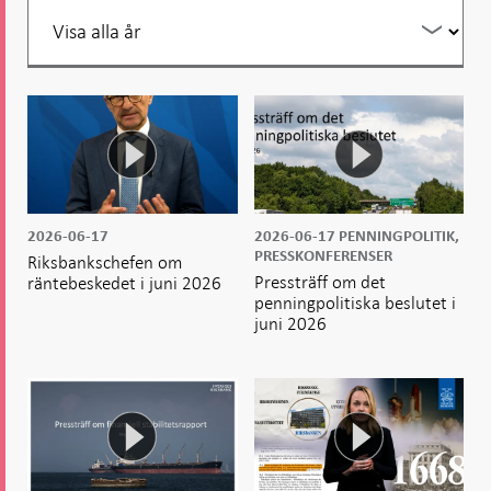
Filtrera
per
år
2026-06-17
2026-06-17
PENNINGPOLITIK,
PRESSKONFERENSER
Riksbankschefen om
Pressträff om det
räntebeskedet i juni 2026
penningpolitiska beslutet i
juni 2026