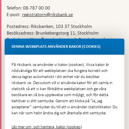
Telefon: 08-787 00 00
E-post:
registratorn@riksbank.se
Postadress: Riksbanken, 103 37 Stockholm
Besöksadress: Brunkebergstorg 11, Stockholm
Budadress: Klara Östra kyrkogata 4, Brunkebergsfaret,
Lastplats 6
DENNA WEBBPLATS ANVÄNDER KAKOR (COOKIES)
Fler kontaktuppgifter
På riksbank.se använder vi kakor (cookies). Vissa kakor är
nödvändiga för att webbplatsen ska fungera korrekt och
Hitta direkt
dessa lagras automatiskt i din enhet när du besöker
riksbank.se. Dessutom vill vi använda kakor för att samla in
Frågor och svar
-
statistik så att vi kan förbättra webbplatsen och ge våra
Öppnas
besökare en så bra upplevelse som möjligt, och för detta
Till Riksbankens webbarkiv
-
i
behöver vi ditt samtycke. Genom att klicka på ”Ja, jag
Öppnas
Presskontakt
ny
accepterar” samtycker du till att vi använder statistikkakor. Du
i
flik
kan när som helst ändra dig och återkalla ditt samtycke.
Integritetspolicy
ny
flik
Tillgänglighetsredogörelse
Läs mer om, och hantera, kakor (cookies)