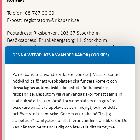
Kontakt
Telefon: 08-787 00 00
E-post:
registratorn@riksbank.se
Postadress: Riksbanken, 103 37 Stockholm
Besöksadress: Brunkebergstorg 11, Stockholm
Budadress: Klara Östra kyrkogata 4, Brunkebergsfaret,
Lastplats 6
DENNA WEBBPLATS ANVÄNDER KAKOR (COOKIES)
Fler kontaktuppgifter
På riksbank.se använder vi kakor (cookies). Vissa kakor är
nödvändiga för att webbplatsen ska fungera korrekt och
Hitta direkt
dessa lagras automatiskt i din enhet när du besöker
riksbank.se. Dessutom vill vi använda kakor för att samla in
Frågor och svar
-
statistik så att vi kan förbättra webbplatsen och ge våra
Öppnas
besökare en så bra upplevelse som möjligt, och för detta
Till Riksbankens webbarkiv
-
i
behöver vi ditt samtycke. Genom att klicka på ”Ja, jag
Öppnas
Presskontakt
ny
accepterar” samtycker du till att vi använder statistikkakor. Du
i
flik
kan när som helst ändra dig och återkalla ditt samtycke.
Integritetspolicy
ny
flik
Tillgänglighetsredogörelse