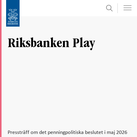
Sök
Gå
Gå
direkt
till
till
navigation
innehåll
för
Riksbanken Play
undersidor
Pressträff om det penningpolitiska beslutet i maj 2026