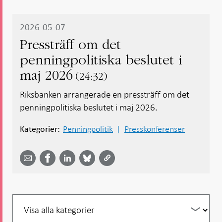
2026-05-07
Pressträff om det
penningpolitiska beslutet i
maj 2026
24:32
Riksbanken arrangerade en pressträff om det
penningpolitiska beslutet i maj 2026.
Penningpolitik
Presskonferenser
Kategorier:
Dela
Dela
Dela
Dela på
Dela på
på
på
via
LinkedIn
Facebook
Bluesky
Twitter
email -
-
- Öppnas
-
-
Öppnas
Öppnas
i ny flik
Öppnas
Öppnas
i ny flik
i ny flik
i ny flik
i ny flik
Filtrera
per
år