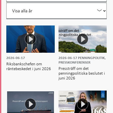
Filtrera
per
år
2026-06-17
2026-06-17
PENNINGPOLITIK,
PRESSKONFERENSER
Riksbankschefen om
Pressträff om det
räntebeskedet i juni 2026
penningpolitiska beslutet i
juni 2026