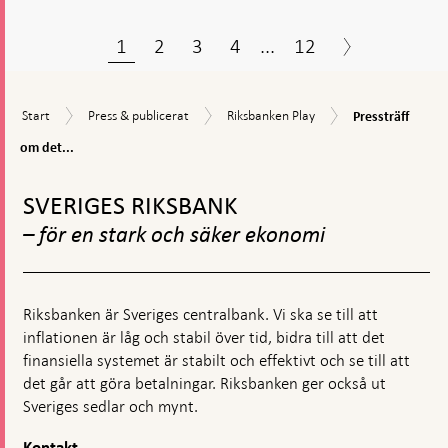
1
2
3
4
...
12
Pressträff
Start
Press
Riksbanken
Start
Press & publicerat
Riksbanken Play
Pressträff
om
&
Play
det
om det...
publicerat
penningpolitisk
Gå
beslutet
till
i
SVERIGES RIKSBANK
toppnavigation
maj
– för en stark och säker ekonomi
2026
Riksbanken är Sveriges centralbank. Vi ska se till att
inflationen är låg och stabil över tid, bidra till att det
finansiella systemet är stabilt och effektivt och se till att
det går att göra betalningar. Riksbanken ger också ut
Sveriges sedlar och mynt.