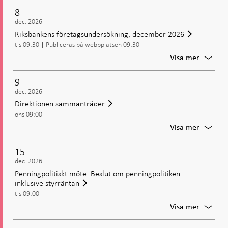
samman
8
dec. 2026
Riksbankens företagsundersökning, december 2026
tis 09:30
Publiceras på webbplatsen 09:30
För
Visa mer
Riksba
företag
9
decemb
dec. 2026
2026
Direktionen sammanträder
ons 09:00
För
Visa mer
Direkti
samman
15
dec. 2026
Penningpolitiskt möte: Beslut om penningpolitiken
inklusive styrräntan
tis 09:00
För
Visa mer
Penning
möte: