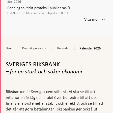
dec. 2026
Penningpolitiskt protokoll publiceras
tis 09:30
Publiceras på webbplatsen 09:30
För
Visa mer
Penning
protoko
publice
Kalender
Start
Press
Kalender
Start
Press & publicerat
Kalender
Kalender 2026
2026
&
Gå
publicerat
till
SVERIGES RIKSBANK
toppnavigation
– för en stark och säker ekonomi
Riksbanken är Sveriges centralbank. Vi ska se till att
inflationen är låg och stabil över tid, bidra till att det
finansiella systemet är stabilt och effektivt och se till att
det går att göra betalningar. Riksbanken ger också ut