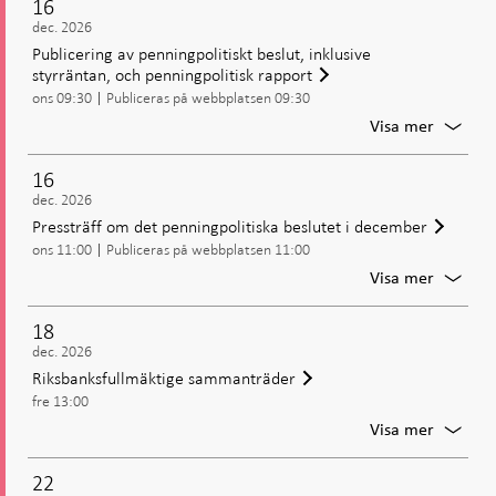
16
Beslut
dec. 2026
om
Publicering av penningpolitiskt beslut, inklusive
penning
styrräntan, och penningpolitisk rapport
inklusiv
ons 09:30
Publiceras på webbplatsen 09:30
styrrän
För
Visa mer
Publice
av
16
penning
dec. 2026
beslut,
Pressträff om det penningpolitiska beslutet i december
inklusiv
ons 11:00
Publiceras på webbplatsen 11:00
styrrän
och
För
Visa mer
penning
Presstr
rapport
om
18
det
dec. 2026
penning
Riksbanksfullmäktige sammanträder
beslute
fre 13:00
i
decemb
För
Visa mer
Riksban
samman
22