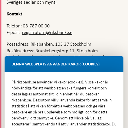
Sveriges sedlar och mynt.
Kontakt
Telefon: 08-787 00 00
E-post:
registratorn@riksbank.se
Postadress: Riksbanken, 103 37 Stockholm
Besöksadress: Brunkebergstorg 11, Stockholm
Budadress: Klara Östra kyrkogata 4, Brunkebergsfaret,
Lastplats 6
DENNA WEBBPLATS ANVÄNDER KAKOR (COOKIES)
Fler kontaktuppgifter
På riksbank.se använder vi kakor (cookies). Vissa kakor är
nödvändiga för att webbplatsen ska fungera korrekt och
Hitta direkt
dessa lagras automatiskt i din enhet när du besöker
riksbank.se. Dessutom vill vi använda kakor för att samla in
Frågor och svar
-
statistik så att vi kan förbättra webbplatsen och ge våra
Öppnas
besökare en så bra upplevelse som möjligt, och för detta
Till Riksbankens webbarkiv
-
i
behöver vi ditt samtycke. Genom att klicka på ”Ja, jag
Öppnas
Presskontakt
ny
accepterar” samtycker du till att vi använder statistikkakor. Du
i