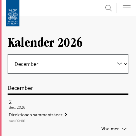
Sök
Gå
Gå
direkt
till
till
navigation
innehåll
för
Kalender 2026
undersidor
December
2
dec. 2026
Direktionen sammanträder
ons 09:00
För
Visa mer
Direkti