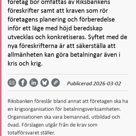
företag bör omfattas av Riksbankens
föreskrifter samt att kraven som rör
företagens planering och förberedelse
inför ett läge med höjd beredskap
utvecklas och konkretiseras. Syftet med de
nya föreskrifterna är att säkerställa att
allmänheten kan göra betalningar även i
kris och krig.
Dela
Dela
Dela
Dela på
Dela på
på
på
via
LinkedIn
Publicerad
2026-03-02
Facebook
Bluesky
Twitter
email -
-
- Öppnas
-
-
Öppnas
Öppnas
i ny flik
Öppnas
Öppnas
i ny flik
i ny flik
Riksbanken föreslår bland annat att företagen ska ha
i ny flik
i ny flik
en krigsorganisation för betalningsverksamheten.
Organisationen ska vara bemannad, utbildad och
övad. Förslagen utgår från de krav som
totalförsvaret ställer.