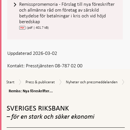
Remisspromemoria - Förslag till nya föreskrifter
och allmänna råd om företag av särskild
betydelse för betalningar i kris och vid höjd
beredskap
(pdf | 401.7 kB)
Uppdaterad 2026-03-02
Kontakt:
Presstjänsten 08-787 02 00
Start
Press
Nyheter
Start
Press & publicerat
Nyheter och pressmeddelanden
&
och
Remiss:
Remiss: Nya föreskrifter...
publicerat
pressmeddelanden
Nya
Gå
föreskrifter
ska
till
SVERIGES RIKSBANK
säkra
toppnavigation
betalningar
– för en stark och säker ekonomi
i
kris