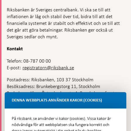
och
krig
Riksbanken är Sveriges centralbank. Vi ska se till att
inflationen är låg och stabil över tid, bidra till att det
finansiella systemet är stabilt och effektivt och se till att
det går att göra betalningar. Riksbanken ger också ut
Sveriges sedlar och mynt.
Kontakt
Telefon: 08-787 00 00
E-post:
registratorn@riksbank.se
Postadress: Riksbanken, 103 37 Stockholm
Besöksadress: Brunkebergstorg 11, Stockholm
Budadress: Klara Östra kyrkogata 4, Brunkebergsfaret,
Lastplats 6
DENNA WEBBPLATS ANVÄNDER KAKOR (COOKIES)
Fler kontaktuppgifter
På riksbank.se använder vi kakor (cookies). Vissa kakor är
nödvändiga för att webbplatsen ska fungera korrekt och
Hitta direkt
dessa lagras automatiskt i din enhet när du besöker