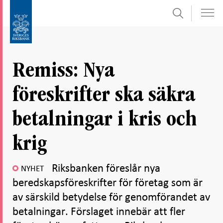
Sök
Gå
Gå
direkt
till
till
navigation
innehåll
för
Remiss: Nya
undersidor
föreskrifter ska säkra
betalningar i kris och
krig
Riksbanken föreslår nya
NYHET
beredskapsföreskrifter för företag som är
av särskild betydelse för genomförandet av
betalningar. Förslaget innebär att fler