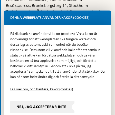
Besöksadress: Brunkebergstorg 11, Stockholm
Budadress: Klara Östra kyrkogata 4, Brunkebergsfaret,
Lastplats 6
DENNA WEBBPLATS ANVÄNDER KAKOR (COOKIES)
Fler kontaktuppgifter
På riksbank.se använder vi kakor (cookies). Vissa kakor är
nödvändiga för att webbplatsen ska fungera korrekt och
Hitta direkt
dessa lagras automatiskt i din enhet när du besöker
riksbank.se. Dessutom vill vi använda kakor för att samla in
Frågor och svar
-
statistik så att vi kan förbättra webbplatsen och ge våra
Öppnas
besökare en så bra upplevelse som möjligt, och för detta
Till Riksbankens webbarkiv
-
i
behöver vi ditt samtycke. Genom att klicka på ”Ja, jag
Öppnas
Presskontakt
ny
accepterar” samtycker du till att vi använder statistikkakor. Du
i
flik
kan när som helst ändra dig och återkalla ditt samtycke.
Integritetspolicy
ny
flik
Tillgänglighetsredogörelse
Läs mer om, och hantera, kakor (cookies)
Prenumerera på utskick
Visselblåsning
NEJ, JAG ACCEPTERAR INTE