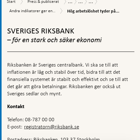
...
...
...
Start
Press
Publikationer
Ekonomiska
Matchningen
Start
Press & publicerat
&
kommentarer
på
Hög
Andra
Andra indikatorer ger en...
Hög arbetslöshet tyder på...
publicerat
den
arbetslöshet
indikatorer
svenska
tyder
Gå
ger
arbetsmarknaden
på
en
till
SVERIGES RIKSBANK
dålig
blandad
toppnavigation
matchning
bild
– för en stark och säker ekonomi
av
matchningen
Riksbanken är Sveriges centralbank. Vi ska se till att
inflationen är låg och stabil över tid, bidra till att det
finansiella systemet är stabilt och effektivt och se till att
det går att göra betalningar. Riksbanken ger också ut
Sveriges sedlar och mynt.
Kontakt
Telefon: 08-787 00 00
E-post:
registratorn@riksbank.se
Postadress: Riksbanken, 103 37 Stockholm