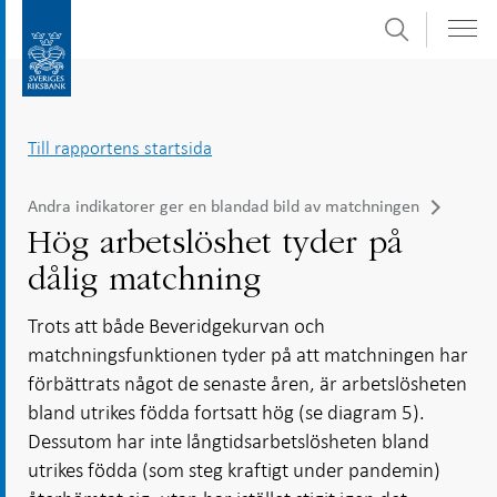
Sök
Gå
Gå
direkt
till
till
navigation
innehåll
för
Till rapportens startsida
undersidor
Andra indikatorer ger en blandad bild av matchningen
Hög arbetslöshet tyder på
dålig matchning
Trots att både Beveridgekurvan och
matchningsfunktionen tyder på att matchningen har
förbättrats något de senaste åren, är arbetslösheten
bland utrikes födda fortsatt hög (se diagram 5).
Dessutom har inte långtidsarbetslösheten bland
utrikes födda (som steg kraftigt under pandemin)