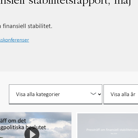
nsiell stabilitetsrapport, maj
finansiell stabilitet.
sskonferenser
Filtrera
Filtrera
per
per
år
år