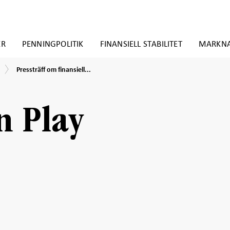
ER
PENNINGPOLITIK
FINANSIELL STABILITET
MARKN
Pressträff
Pressträff om finansiell...
om
finansiell
stabilitetsrapport,
maj
n Play
2026