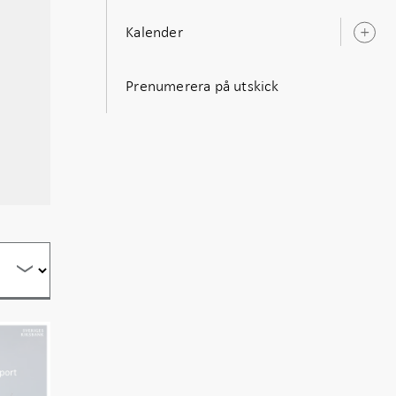
Kalender
Ö
u
Prenumerera på utskick