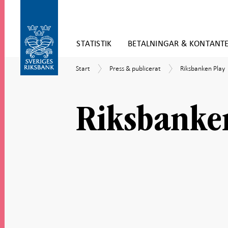
Gå
STATISTIK
BETALNINGAR & KONTANT
direkt
till
Gå
innehåll
Start
Press
Riksbanken
Start
Press & publicerat
Riksbanken Play
till
&
Play
navigation
publicerat
för
undersidor
Riksbanke