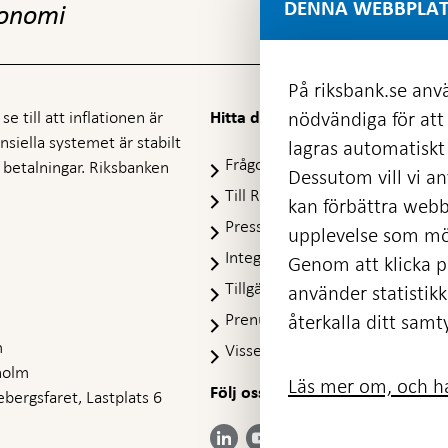
DENNA WEBBPLAT
konomi
På riksbank.se anvä
e till att inflationen är
nödvändiga för att
Hitta direkt
nansiella systemet är stabilt
lagras automatiskt 
Frågor och svar
-
ra betalningar. Riksbanken
Dessutom vill vi anv
Öppnas
Till Riksbankens webbarkiv
-
kan förbättra webb
i
Öpp
Presskontakt
ny
upplevelse som möj
i
flik
Integritetspolicy
ny
Genom att klicka på
flik
Tillgänglighetsredogörelse
använder statistik
Prenumerera på utskick
återkalla ditt samt
m
Visselblåsning
holm
Läs mer om, och ha
Följ oss på sociala medier
Dela
bergsfaret, Lastplats 6
Dela på:
Dela på:
Dela på:
Dela på:
på:
LinkedIn
YouTube
Facebook
Instagram
Bluesky