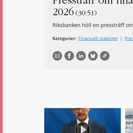
Pressträff om fina
2026
30:51
Riksbanken höll en pressträff om 
Finansiell stabilitet
Pre
Kategorier:
Dela
Dela
Dela
Dela på
Dela på
på
på
via
LinkedIn
Facebook
Bluesky
Twitter
email -
-
- Öppnas
-
-
Öppnas
Öppnas
i ny flik
Öppnas
Öppnas
i ny flik
i ny flik
i ny flik
i ny flik