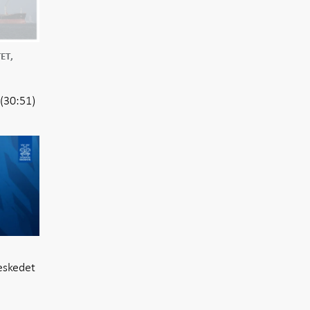
ET,
(30:51)
eskedet