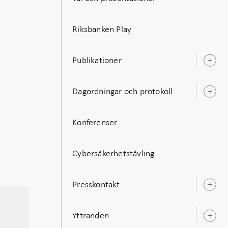
Riksbanken Play
Publikationer
Ö
u
Dagordningar och protokoll
Ö
u
Konferenser
Cybersäkerhetstävling
Presskontakt
Ö
u
Yttranden
Ö
u