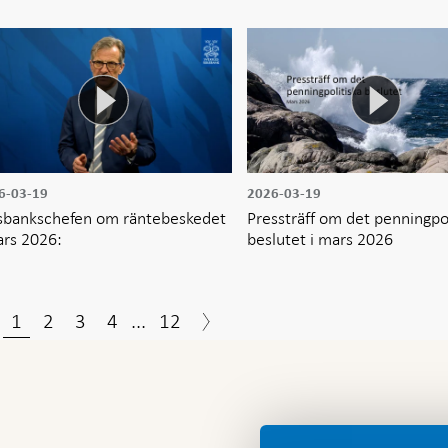
6-03-19
2026-03-19
sbankschefen om räntebeskedet
Pressträff om det penningpol
ars 2026:
beslutet i mars 2026
1
2
3
4
...
12