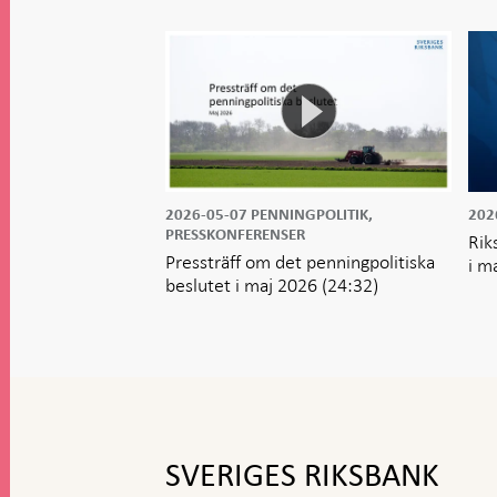
2026-05-07
PENNINGPOLITIK,
202
PRESSKONFERENSER
Rik
Pressträff om det penningpolitiska
i m
beslutet i maj 2026
(24:32)
Gå
till
toppnavigation
SVERIGES RIKSBANK