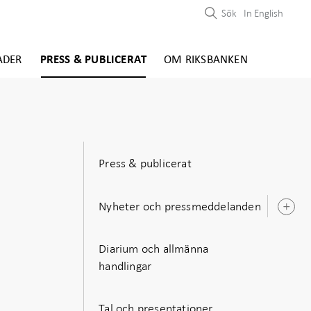
Sök
In English
ADER
PRESS & PUBLICERAT
OM RIKSBANKEN
Press & publicerat
Nyheter och pressmeddelanden
Ö
u
Diarium och allmänna
handlingar
Tal och presentationer