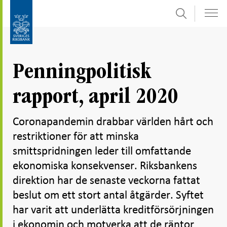
Sök
Gå
Gå
direkt
till
till
navigation
innehåll
för
Penningpolitisk
undersidor
rapport, april 2020
Coronapandemin drabbar världen hårt och
restriktioner för att minska
smittspridningen leder till omfattande
ekonomiska konsekvenser. Riksbankens
direktion har de senaste veckorna fattat
beslut om ett stort antal åtgärder. Syftet
har varit att underlätta kreditförsörjningen
i ekonomin och motverka att de räntor