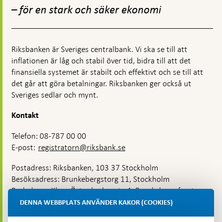
toppnavigation
– för en stark och säker ekonomi
Riksbanken är Sveriges centralbank. Vi ska se till att
inflationen är låg och stabil över tid, bidra till att det
finansiella systemet är stabilt och effektivt och se till att
det går att göra betalningar. Riksbanken ger också ut
Sveriges sedlar och mynt.
Kontakt
Telefon: 08-787 00 00
E-post:
registratorn@riksbank.se
Postadress: Riksbanken, 103 37 Stockholm
Besöksadress: Brunkebergstorg 11, Stockholm
Budadress: Klara Östra kyrkogata 4, Brunkebergsfaret,
Lastplats 6
DENNA WEBBPLATS ANVÄNDER KAKOR (COOKIES)