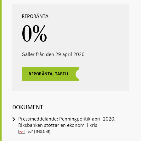
i ny flik
i ny flik
i ny flik
i ny flik
REPORÄNTA
0
%
Gäller från den 29 april 2020
REPORÄNTA, TABELL
DOKUMENT
Pressmeddelande: Penningpolitik april 2020,
Riksbanken stöttar en ekonomi i kris
(pdf | 540,8 kB)