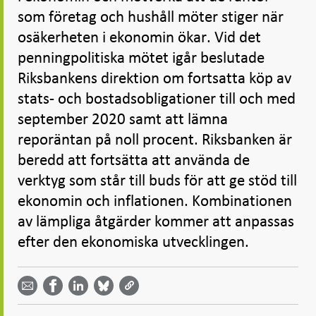
som företag och hushåll möter stiger när
osäkerheten i ekonomin ökar. Vid det
penningpolitiska mötet igår beslutade
Riksbankens direktion om fortsatta köp av
stats- och bostadsobligationer till och med
september 2020 samt att lämna
reporäntan på noll procent. Riksbanken är
beredd att fortsätta att använda de
verktyg som står till buds för att ge stöd till
ekonomin och inflationen. Kombinationen
av lämpliga åtgärder kommer att anpassas
efter den ekonomiska utvecklingen.
Dela
Dela
Dela
Dela på
Dela på
på
på
via
LinkedIn
Facebook
Bluesky
Twitter
email -
-
- Öppnas
-
-
Öppnas
Öppnas
i ny flik
Öppnas
Öppnas