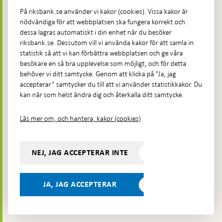
Fler kontaktuppgifter
På riksbank.se använder vi kakor (cookies). Vissa kakor är
nödvändiga för att webbplatsen ska fungera korrekt och
Hitta direkt
dessa lagras automatiskt i din enhet när du besöker
riksbank.se. Dessutom vill vi använda kakor för att samla in
Frågor och svar
-
statistik så att vi kan förbättra webbplatsen och ge våra
Öppnas
besökare en så bra upplevelse som möjligt, och för detta
Till Riksbankens webbarkiv
-
i
behöver vi ditt samtycke. Genom att klicka på ”Ja, jag
Öppnas
Presskontakt
ny
accepterar” samtycker du till att vi använder statistikkakor. Du
i
flik
kan när som helst ändra dig och återkalla ditt samtycke.
Integritetspolicy
ny
flik
Tillgänglighetsredogörelse
Läs mer om, och hantera, kakor (cookies)
Prenumerera på utskick
Visselblåsning
NEJ, JAG ACCEPTERAR INTE
Följ oss på sociala medier
Dela
Dela på:
Dela på:
Dela på:
Dela på:
på:
JA, JAG ACCEPTERAR
LinkedIn
YouTube
Facebook
Instagram
Bluesky
-
- Öppnas
- Öppnas
-
Öppnas
Öppnas
i ny flik
i ny flik
Öppnas
 ny flik
i ny flik