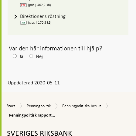
(pdf | 462,2 kB)
Direktionens röstning
(xlsx | 170.3 kB)
Var den här informationen till hjälp?
Efter
Ja
Nej
ditt
svar
Uppdaterad 2020-05-11
visas
en
kommentarsruta
Penningpoliti
Start
Penningpolitik
Penningpolitiska
Start
Penningpolitik
Penningpolitiska beslut
rapport,
beslut
april
Penningpolitisk rapport...
2020
Gå
till
SVERIGES RIKSBANK