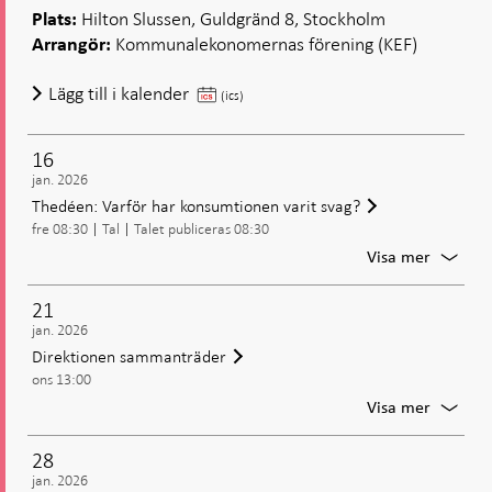
Hilton Slussen, Guldgränd 8, Stockholm
Plats:
Kommunalekonomernas förening (KEF)
Arrangör:
Bunge:
Lägg till i kalender
(ics)
Ekonomiska
läget
16
och
jan. 2026
aktuell
Thedéen: Varför har konsumtionen varit svag?
penningpolitik
fre 08:30
Tal
Talet publiceras 08:30
För
Visa mer
Thedée
Varför
21
har
jan. 2026
konsum
Direktionen sammanträder
varit
ons 13:00
svag?
För
Visa mer
Direkti
samman
28
jan. 2026