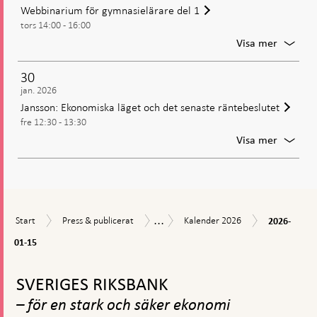
Webbinarium för gymnasielärare del 1
beslute
tors 14:00 - 16:00
i
januari
För
Visa mer
Webbin
för
30
gymnas
jan. 2026
del
Jansson: Ekonomiska läget och det senaste räntebeslutet
1
fre 12:30 - 13:30
För
Visa mer
Jansson
Ekonom
läget
och
det
...
2026-
Start
Press
Kalender
senaste
Kalender
Start
Press & publicerat
Kalender 2026
2026-
01-
&
2026
räntebe
15
01-15
publicerat
Gå
till
SVERIGES RIKSBANK
toppnavigation
– för en stark och säker ekonomi