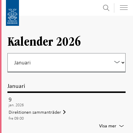
Sök
Gå
Gå
direkt
till
till
navigation
innehåll
för
Kalender 2026
undersidor
Januari
9
jan. 2026
Direktionen sammanträder
fre 09:00
För
Visa mer
Direkti