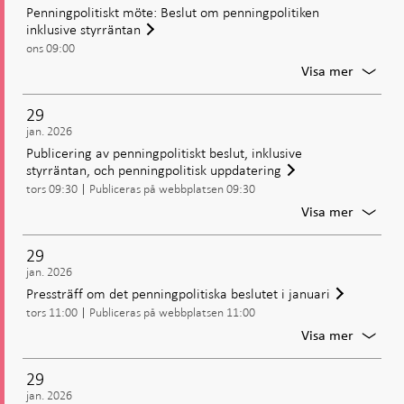
Penningpolitiskt möte: Beslut om penningpolitiken
inklusive styrräntan
ons 09:00
För
Visa mer
Penning
möte:
29
Beslut
jan. 2026
om
Publicering av penningpolitiskt beslut, inklusive
penning
styrräntan, och penningpolitisk uppdatering
inklusiv
tors 09:30
Publiceras på webbplatsen 09:30
styrrän
För
Visa mer
Publice
av
29
penning
jan. 2026
beslut,
Pressträff om det penningpolitiska beslutet i januari
inklusiv
tors 11:00
Publiceras på webbplatsen 11:00
styrrän
och
För
Visa mer
penning
Presstr
uppdat
om
29
det
jan. 2026
penning