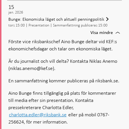
samman
15
jan. 2026
Bunge: Ekonomiska läget och aktuell penningpolitik
tors 15:00
Presentation
Sammanfattning publiceras 15:00
För
Visa mindre
Bunge:
Förste vice riksbankschef Aino Bunge deltar vid KEF:s
Ekonom
ekonomichefsdagar och talar om ekonomiska läget.
läget
och
aktuell
Är du journalist och vill delta? Kontakta Niklas Anemo
penning
(niklas.anemo@kef.se).
En sammanfattning kommer publiceras på riksbank.se.
Aino Bunge finns tillgänglig på plats för kommentarer
till media efter sin presentation. Kontakta
pressekreterare Charlotta Edler,
charlotta.edler@riksbank.se
eller på mobil 0767-
256624, för mer information.