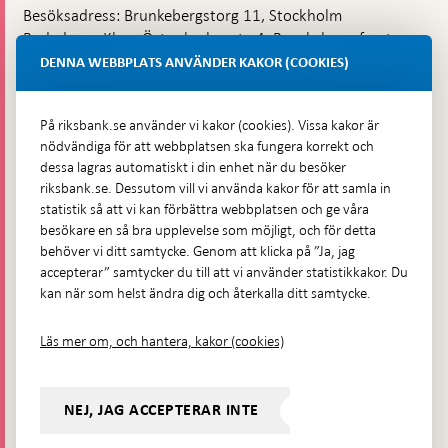
Besöksadress: Brunkebergstorg 11, Stockholm
Budadress: Klara Östra kyrkogata 4, Brunkebergsfaret,
Lastplats 6
DENNA WEBBPLATS ANVÄNDER KAKOR (COOKIES)
Fler kontaktuppgifter
På riksbank.se använder vi kakor (cookies). Vissa kakor är
nödvändiga för att webbplatsen ska fungera korrekt och
Hitta direkt
dessa lagras automatiskt i din enhet när du besöker
riksbank.se. Dessutom vill vi använda kakor för att samla in
Frågor och svar
-
statistik så att vi kan förbättra webbplatsen och ge våra
Öppnas
besökare en så bra upplevelse som möjligt, och för detta
Till Riksbankens webbarkiv
-
i
behöver vi ditt samtycke. Genom att klicka på ”Ja, jag
Öppnas
Presskontakt
ny
accepterar” samtycker du till att vi använder statistikkakor. Du
i
flik
kan när som helst ändra dig och återkalla ditt samtycke.
Integritetspolicy
ny
flik
Tillgänglighetsredogörelse
Läs mer om, och hantera, kakor (cookies)
Prenumerera på utskick
Visselblåsning
NEJ, JAG ACCEPTERAR INTE