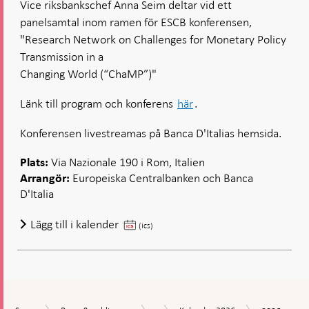
Vice riksbankschef Anna Seim deltar vid ett
Policyp
panelsamtal inom ramen för ESCB konferensen,
ChaMP
nätverk
"Research Network on Challenges for Monetary Policy
Transmission in a
Changing World (“ChaMP”)"
Länk till program och konferens
här
.
Konferensen livestreamas på Banca D'Italias hemsida.
Via Nazionale 190 i Rom, Italien
Plats:
Europeiska Centralbanken och Banca
Arrangör:
D'Italia
Seim:
Lägg till i kalender
(ics)
Policypanel
ChaMP
nätverket
2026-