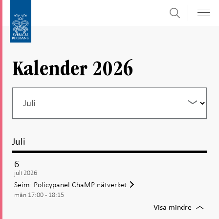
Sök
Gå
Gå
direkt
till
till
navigation
innehåll
för
Kalender 2026
undersidor
Juli
6
juli 2026
Seim: Policypanel ChaMP nätverket
mån 17:00 - 18:15
För
Visa mindre
Seim: