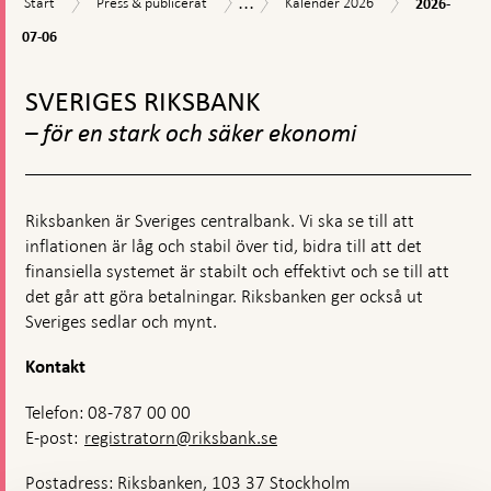
...
Start
Press
Kalender
Kalender
Start
Press & publicerat
Kalender 2026
2026-
07-
&
2026
06
07-06
publicerat
Gå
till
SVERIGES RIKSBANK
toppnavigation
– för en stark och säker ekonomi
Riksbanken är Sveriges centralbank. Vi ska se till att
inflationen är låg och stabil över tid, bidra till att det
finansiella systemet är stabilt och effektivt och se till att
det går att göra betalningar. Riksbanken ger också ut
Sveriges sedlar och mynt.
Kontakt
Telefon: 08-787 00 00
E-post:
registratorn@riksbank.se
Postadress: Riksbanken, 103 37 Stockholm