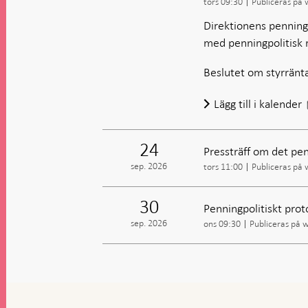
tors 09:30
Publiceras på
Direktionens penningp
med penningpolitisk 
Beslutet om styrränt
Lägg till i kalender
24
Pressträff om det pen
sep. 2026
tors 11:00
Publiceras på
30
Penningpolitiskt prot
sep. 2026
ons 09:30
Publiceras på 
Gå
till