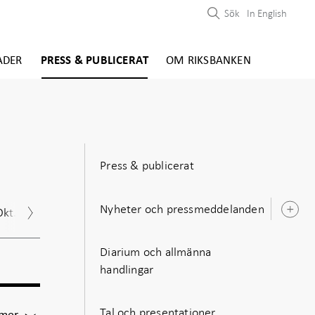
Sök
In English
ADER
PRESS & PUBLICERAT
OM RIKSBANKEN
Press & publicerat
Nyheter och pressmeddelanden
Okt.
Nov.
Dec.
Ö
u
Diarium och allmänna
handlingar
Tal och presentationer
För