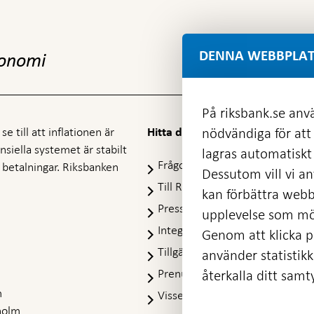
DENNA WEBBPLAT
konomi
På riksbank.se anvä
e till att inflationen är
nödvändiga för att
Hitta direkt
nansiella systemet är stabilt
lagras automatiskt 
Frågor och svar
-
ra betalningar. Riksbanken
Dessutom vill vi anv
Öppnas
Till Riksbankens webbarkiv
-
kan förbättra webb
i
Öpp
Presskontakt
ny
upplevelse som möj
i
flik
Integritetspolicy
ny
Genom att klicka på
flik
Tillgänglighetsredogörelse
använder statistik
Prenumerera på utskick
återkalla ditt samt
m
Visselblåsning
holm