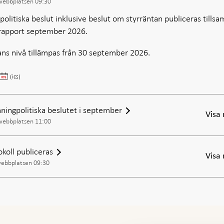
 webbplatsen 09:30
olitiska beslut inklusive beslut om styrräntan publiceras tills
rapport september 2026.
ans nivå tillämpas från 30 september 2026.
Publicering
(ics)
av
penningpolitiskt
beslut,
ningpolitiska beslutet i september
Visa
inklusive
 webbplatsen 11:00
styrräntan,
och
okoll publiceras
penningpolitisk
Visa
rapport
webbplatsen 09:30