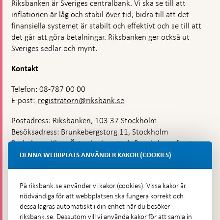
Riksbanken är Sveriges centralbank. Vi ska se till att
inflationen är låg och stabil över tid, bidra till att det
finansiella systemet är stabilt och effektivt och se till att
det går att göra betalningar. Riksbanken ger också ut
Sveriges sedlar och mynt.
Kontakt
Telefon: 08-787 00 00
E-post:
registratorn@riksbank.se
Postadress: Riksbanken, 103 37 Stockholm
Besöksadress: Brunkebergstorg 11, Stockholm
Budadress: Klara Östra kyrkogata 4, Brunkebergsfaret,
Lastplats 6
DENNA WEBBPLATS ANVÄNDER KAKOR (COOKIES)
Fler kontaktuppgifter
På riksbank.se använder vi kakor (cookies). Vissa kakor är
nödvändiga för att webbplatsen ska fungera korrekt och
Hitta direkt
dessa lagras automatiskt i din enhet när du besöker
riksbank.se. Dessutom vill vi använda kakor för att samla in