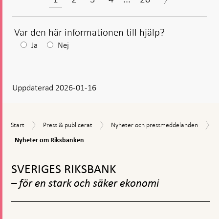
Var den här informationen till hjälp?
Efter
Ja
Nej
ditt
svar
Uppdaterad 2026-01-16
visas
en
kommentarsruta
Start
Press
Nyheter
Start
Press & publicerat
Nyheter och pressmeddelanden
&
och
Nyheter
Nyheter om Riksbanken
publicerat
pressmeddelanden
om
Gå
Riksbanken
till
SVERIGES RIKSBANK
toppnavigation
– för en stark och säker ekonomi