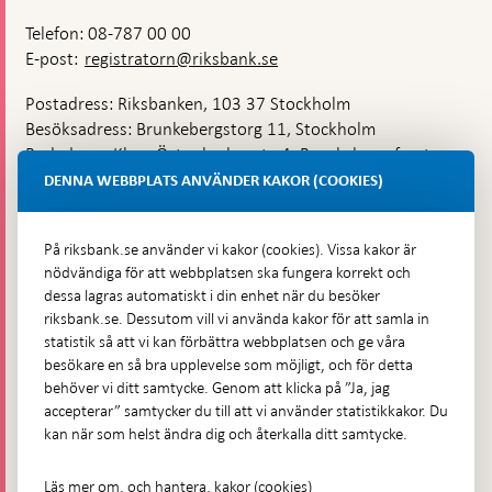
Telefon: 08-787 00 00
E-post:
registratorn@riksbank.se
Postadress: Riksbanken, 103 37 Stockholm
Besöksadress: Brunkebergstorg 11, Stockholm
Budadress: Klara Östra kyrkogata 4, Brunkebergsfaret,
Lastplats 6
DENNA WEBBPLATS ANVÄNDER KAKOR (COOKIES)
Fler kontaktuppgifter
På riksbank.se använder vi kakor (cookies). Vissa kakor är
nödvändiga för att webbplatsen ska fungera korrekt och
Hitta direkt
dessa lagras automatiskt i din enhet när du besöker
riksbank.se. Dessutom vill vi använda kakor för att samla in
Frågor och svar
-
statistik så att vi kan förbättra webbplatsen och ge våra
Öppnas
besökare en så bra upplevelse som möjligt, och för detta
Till Riksbankens webbarkiv
-
i
behöver vi ditt samtycke. Genom att klicka på ”Ja, jag
Öppnas
Presskontakt
ny
accepterar” samtycker du till att vi använder statistikkakor. Du
i
flik
kan när som helst ändra dig och återkalla ditt samtycke.
Integritetspolicy
ny
flik
Tillgänglighetsredogörelse
Läs mer om, och hantera, kakor (cookies)