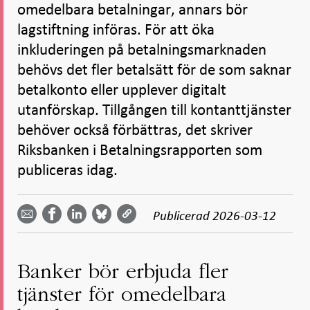
omedelbara betalningar, annars bör
lagstiftning införas. För att öka
inkluderingen på betalningsmarknaden
behövs det fler betalsätt för de som saknar
betalkonto eller upplever digitalt
utanförskap. Tillgången till kontanttjänster
behöver också förbättras, det skriver
Riksbanken i Betalningsrapporten som
publiceras idag.
Dela
Dela
Dela
Dela på
Dela på
på
på
via
LinkedIn
Publicerad
2026-03-12
Facebook
Bluesky
Twitter
email -
-
- Öppnas
-
-
Öppnas
Öppnas
i ny flik
Öppnas
Öppnas
i ny flik
i ny flik
i ny flik
i ny flik
Banker bör erbjuda fler
tjänster för omedelbara