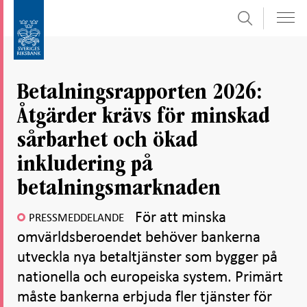
Sök
Gå
Gå
direkt
till
till
navigation
innehåll
för
Betalningsrapporten 2026:
undersidor
Åtgärder krävs för minskad
sårbarhet och ökad
inkludering på
betalningsmarknaden
För att minska
PRESSMEDDELANDE
omvärldsberoendet behöver bankerna
utveckla nya betaltjänster som bygger på
nationella och europeiska system. Primärt
måste bankerna erbjuda fler tjänster för