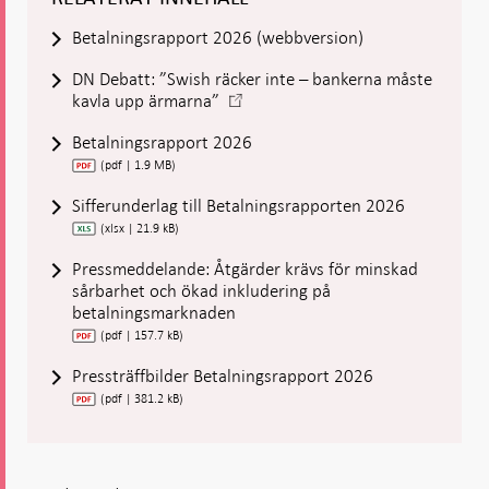
Betalningsrapport 2026 (webbversion)
DN Debatt: ”Swish räcker inte – bankerna måste
-
kavla upp ärmarna”
Öppnas
Betalningsrapport 2026
i
ny
(pdf | 1.9 MB)
flik
Sifferunderlag till Betalningsrapporten 2026
(xlsx | 21.9 kB)
Pressmeddelande: Åtgärder krävs för minskad
sårbarhet och ökad inkludering på
betalningsmarknaden
(pdf | 157.7 kB)
Pressträffbilder Betalningsrapport 2026
(pdf | 381.2 kB)