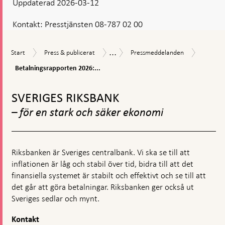
Uppdaterad 2026-03-12
Kontakt:
Presstjänsten 08-787 02 00
...
Betalni
Start
Press
Pressmeddelanden
Nyheter
Start
Press & publicerat
Pressmeddelanden
2026:
&
och
Åtgärde
Betalningsrapporten 2026:...
publicerat
pressmeddelanden
krävs
Gå
för
till
minskad
SVERIGES RIKSBANK
toppnavigation
sårbarh
– för en stark och säker ekonomi
och
ökad
inkluder
på
betalni
Riksbanken är Sveriges centralbank. Vi ska se till att
inflationen är låg och stabil över tid, bidra till att det
finansiella systemet är stabilt och effektivt och se till att
det går att göra betalningar. Riksbanken ger också ut
Sveriges sedlar och mynt.
Kontakt