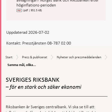
avvägningar? Norges Bank och Riksbanken efter
höginflations-perioden
(pdf | 951.5 kB)
Uppdaterad 2026-07-02
Kontakt:
Presstjänsten 08-787 02 00
Start
Press
Nyheter
Start
Press & publicerat
Nyheter och pressmeddelanden
&
och
Samma
Samma mål, olika...
publicerat
pressmeddelanden
mål,
Gå
olika
avvägningar?
till
SVERIGES RIKSBANK
Norges
toppnavigation
Bank
– för en stark och säker ekonomi
och
Riksbanken
efter
höginflations-
Riksbanken är Sveriges centralbank. Vi ska se till att
perioden