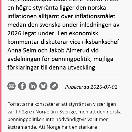
en högre styrränta ligger den norska
inflationen alltjämt över inflationsmålet
medan den svenska under inledningen av
2026 legat under. I en ekonomisk
kommentar diskuterar vice riksbankschef
Anna Seim och Jakob Almerud vid
avdelningen för penningpolitik, möjliga
förklaringar till denna utveckling.
Dela
Dela
Dela
Dela på
Dela på
på
på
via
LinkedIn
Publicerad
2026-07-02
Facebook
Bluesky
Twitter
email -
-
- Öppnas
-
-
Öppnas
Öppnas
i ny flik
Öppnas
Öppnas
i ny flik
i ny flik
Författarna konstaterar att styrräntan visserligen
i ny flik
i ny flik
varit högre i Norge än i Sverige, men att den norska
penningpolitiken inte nödvändigtvis varit mer
åtstramande. Att Norge haft en starkare