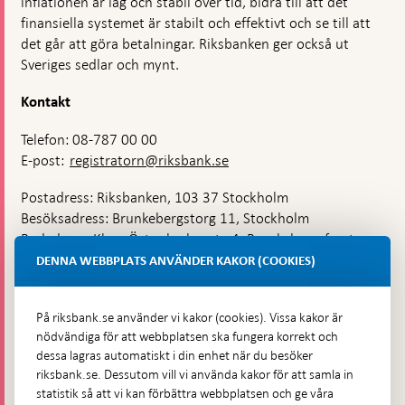
inflationen är låg och stabil över tid, bidra till att det
finansiella systemet är stabilt och effektivt och se till att
det går att göra betalningar. Riksbanken ger också ut
Sveriges sedlar och mynt.
Kontakt
Telefon: 08-787 00 00
E-post:
registratorn@riksbank.se
Postadress: Riksbanken, 103 37 Stockholm
Besöksadress: Brunkebergstorg 11, Stockholm
Budadress: Klara Östra kyrkogata 4, Brunkebergsfaret,
Lastplats 6
DENNA WEBBPLATS ANVÄNDER KAKOR (COOKIES)
Fler kontaktuppgifter
På riksbank.se använder vi kakor (cookies). Vissa kakor är
nödvändiga för att webbplatsen ska fungera korrekt och
Hitta direkt
dessa lagras automatiskt i din enhet när du besöker
riksbank.se. Dessutom vill vi använda kakor för att samla in
Frågor och svar
-
statistik så att vi kan förbättra webbplatsen och ge våra