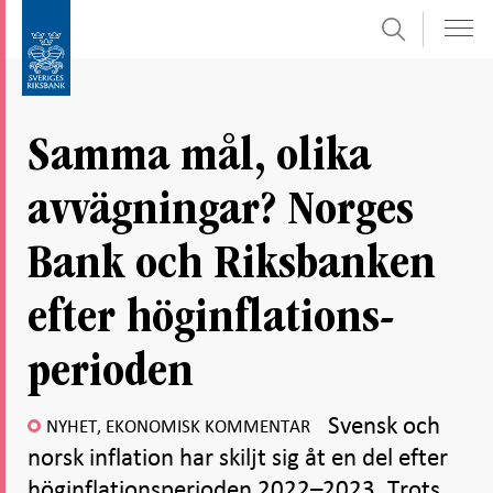
Sök
Gå
Gå
direkt
till
till
navigation
innehåll
för
Samma mål, olika
undersidor
avvägningar? Norges
Bank och Riksbanken
efter höginflations-
perioden
Svensk och
NYHET, EKONOMISK KOMMENTAR
norsk inflation har skiljt sig åt en del efter
höginflationsperioden 2022–2023. Trots