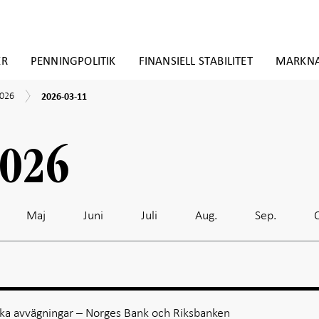
ER
PENNINGPOLITIK
FINANSIELL STABILITET
MARKN
2026-
2026
2026-03-11
03-
11
2026
Maj
Juni
Juli
Aug.
Sep.
ka avvägningar – Norges Bank och Riksbanken