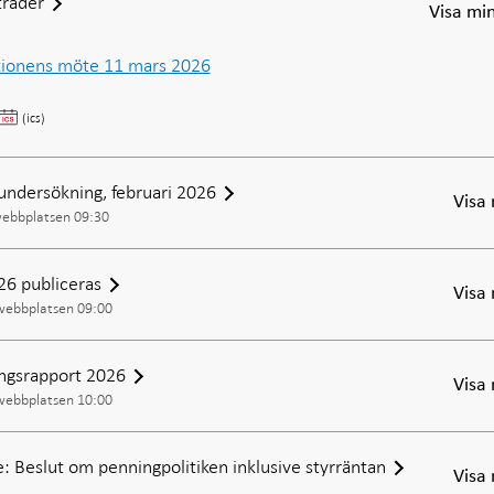
räder
Visa mi
ktionens möte 11 mars 2026
Direktionen
(ics)
sammanträder
undersökning, februari 2026
Visa
webbplatsen 09:30
26 publiceras
Visa
 webbplatsen 09:00
ingsrapport 2026
Visa
 webbplatsen 10:00
: Beslut om penningpolitiken inklusive styrräntan
Visa