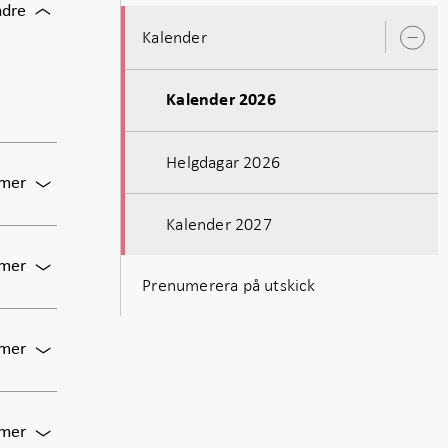
För
ndre
penningpolitiken
Direktionen
2025
Kalender
Ö
sammanträder
publiceras
u
Kalender 2026
Helgdagar 2026
För
 mer
Riksbankens
Kalender 2027
företagsundersökning,
februari
För
 mer
2026
Prenumerera på utskick
Betalningsrapport
2026
publiceras
För
 mer
Pressträff
om
Betalningsrapport
För
 mer
2026