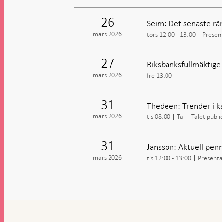
26
Seim: Det senaste rä
mars 2026
tors 12:00 - 13:00
Presen
27
Riksbanksfullmäktig
mars 2026
fre 13:00
31
Thedéen: Trender i ka
mars 2026
tis 08:00
Tal
Talet publi
31
Jansson: Aktuell penn
mars 2026
tis 12:00 - 13:00
Presenta
Gå
till