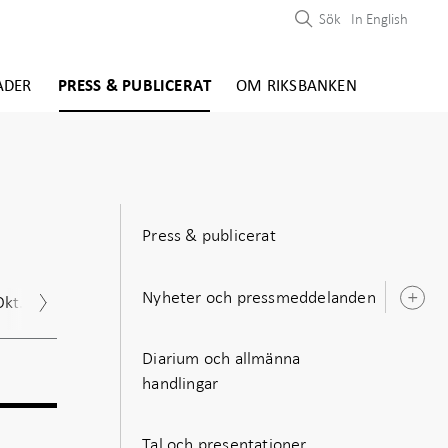
Sök
In English
ADER
PRESS & PUBLICERAT
OM RIKSBANKEN
Press & publicerat
Nyheter och pressmeddelanden
Okt.
Nov.
Dec.
Ö
u
Diarium och allmänna
handlingar
Tal och presentationer