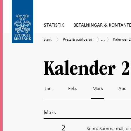
Gå
STATISTIK
BETALNINGAR & KONTANT
direkt
till
Gå
innehåll
...
Start
Press
Kalender
Kalender
Start
Press & publicerat
Kalender 
till
&
2026
navigation
publicerat
för
undersidor
Kalender 
Jan.
Feb.
Mars
Apr.
Mars
2
Seim: Samma mål, oli