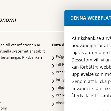
DENNA WEBBPLAT
konomi
På riksbank.se anvä
e till att inflationen är
nödvändiga för att
Hitta direkt
nansiella systemet är stabilt
lagras automatiskt 
Frågor och svar
-
ra betalningar. Riksbanken
Dessutom vill vi anv
Öppnas
Till Riksbankens webbarkiv
-
kan förbättra webb
i
Öpp
Presskontakt
ny
upplevelse som möj
i
flik
Integritetspolicy
ny
Genom att klicka på
flik
Tillgänglighetsredogörelse
använder statistik
Prenumerera på utskick
återkalla ditt samt
m
Visselblåsning
holm