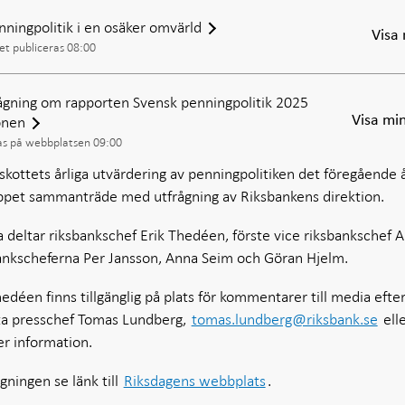
ningpolitik i en osäker omvärld
Visa
et publiceras 08:00
rågning om rapporten Svensk penningpolitik 2025
onen
Visa mi
as på webbplatsen 09:00
tskottets årliga utvärdering av penningpolitiken det föregående 
 öppet sammanträde med utfrågning av Riksbankens direktion.
a deltar riksbankschef Erik Thedéen, förste vice riksbankschef A
ankscheferna Per Jansson, Anna Seim och Göran Hjelm.
edéen finns tillgänglig på plats för kommentarer till media efte
ta presschef Tomas Lundberg,
tomas.lundberg@riksbank.se
ell
er information.
gningen se länk till
Riksdagens webbplats
.