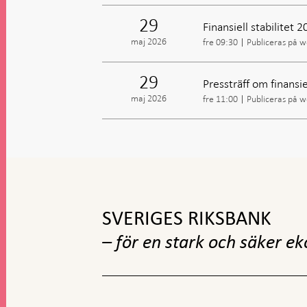
29
Finansiell stabilitet 
maj 2026
fre 09:30
Publiceras på 
29
Pressträff om finansie
maj 2026
fre 11:00
Publiceras på 
Gå
till
toppnavigation
SVERIGES RIKSBANK
– för en stark och säker e