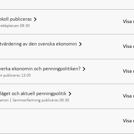
okoll publiceras
Visa
webbplatsen 09:30
utvärdering av den svenska ekonomin
Visa
verka ekonomin och penningpolitiken?
Visa
et publiceras 13:05
äget och aktuell penningpolitik
Visa
ation
Sammanfattning publiceras 08:30
Visa