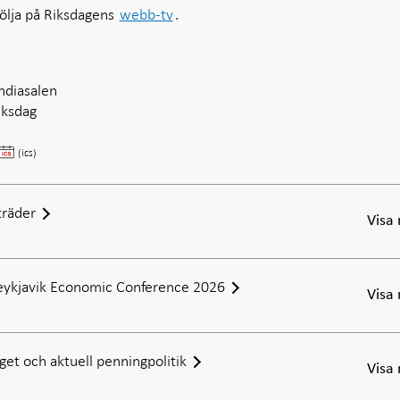
följa på Riksdagens
webb-tv
.
ndiasalen
iksdag
Finansutskottets
(ics)
utfrågning
om
rapporten
räder
Visa
Svensk
penningpolitik
2025
Reykjavik Economic Conference 2026
(CeMof)
Visa
med
direktionen
et och aktuell penningpolitik
Visa