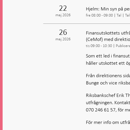
22
Hjelm: Min syn på pen
maj 2026
fre 08:00 - 09:00
Tal
Tal
26
Finansutskottets utf
(CeMof) med direkti
maj 2026
tis 09:00 - 10:30
Publicer
Som ett led i finansu
håller utskottet ett
Från direktionens sid
Bunge och vice riksb
Riksbankschef Erik Th
utfrågningen. Kontak
070 246 61 57, för m
För mer info om utfrå