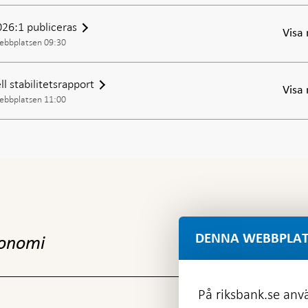
2026:1 publiceras
Visa
webbplatsen 09:30
ll stabilitetsrapport
Visa
webbplatsen 11:00
DENNA WEBBPLAT
konomi
På riksbank.se anvä