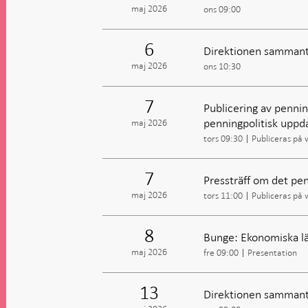
maj 2026
ons 09:00
6
Direktionen sammant
maj 2026
ons 10:30
7
Publicering av penning
penningpolitisk uppd
maj 2026
tors 09:30
Publiceras på
7
Pressträff om det pen
maj 2026
tors 11:00
Publiceras på
8
Bunge: Ekonomiska lä
maj 2026
fre 09:00
Presentation
13
Direktionen sammant