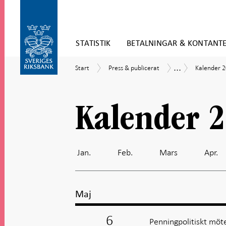
Gå
STATISTIK
BETALNINGAR & KONTANT
direkt
till
Gå
innehåll
...
Start
Press
Kalender
Kalender
Start
Press & publicerat
Kalender 
till
&
2026
navigation
publicerat
för
undersidor
Kalender 
Jan.
Feb.
Mars
Apr.
Maj
6
Penningpolitiskt möte