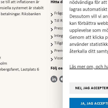
e till att inflationen är
nödvändiga för att
Hitta direkt
nansiella systemet är stabilt
lagras automatiskt 
Frågor och svar
-
ra betalningar. Riksbanken
Dessutom vill vi anv
Öppnas
Till Riksbankens webbarkiv
-
kan förbättra webb
i
Öpp
Presskontakt
ny
upplevelse som möj
i
flik
Integritetspolicy
ny
Genom att klicka på
flik
Tillgänglighetsredogörelse
använder statistik
Prenumerera på utskick
återkalla ditt samt
m
Visselblåsning
holm
Läs mer om, och ha
Följ oss på sociala medier
Dela
bergsfaret, Lastplats 6
Dela på:
Dela på:
Dela på:
Dela på:
på:
LinkedIn
YouTube
Facebook
Instagram
Bluesky
-
-
- Öppnas
- Öppnas
-
Öppnas
Öppnas
NEJ, JAG ACCEPTE
i ny flik
i ny flik
Öppnas
i ny flik
i ny flik
i ny flik
JA, JAG ACCEP