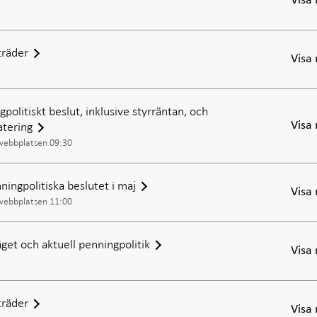
Visa
räder
Visa
politiskt beslut, inklusive styrräntan, och
atering
Visa
 webbplatsen 09:30
ningpolitiska beslutet i maj
Visa
 webbplatsen 11:00
get och aktuell penningpolitik
Visa
räder
Visa