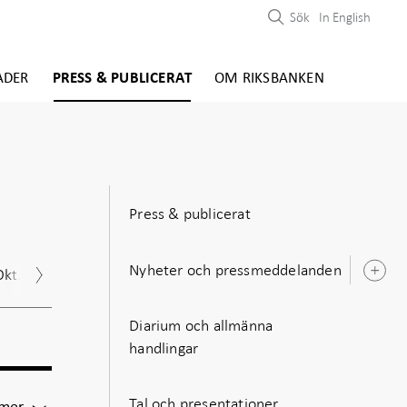
Sök
In English
ADER
PRESS & PUBLICERAT
OM RIKSBANKEN
Press & publicerat
Nyheter och pressmeddelanden
Okt.
Nov.
Dec.
Ö
u
Diarium och allmänna
handlingar
Tal och presentationer
För