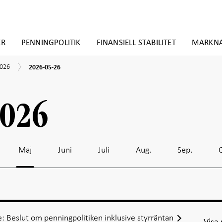
ER
PENNINGPOLITIK
FINANSIELL STABILITET
MARKN
2026-
2026
2026-05-26
05-
26
2026
Maj
Juni
Juli
Aug.
Sep.
: Beslut om penningpolitiken inklusive styrräntan