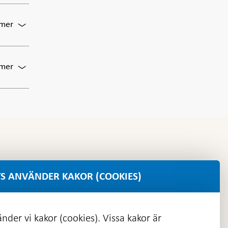
Ekonomiska
Conference
läget
2026
För
 mer
och
Finansiell
aktuell
stabilitet
penningpolitik
2026:1
För
 mer
publiceras
Pressträff
om
finansiell
stabilitetsrapport
S ANVÄNDER KAKOR (COOKIES)
nder vi kakor (cookies). Vissa kakor är