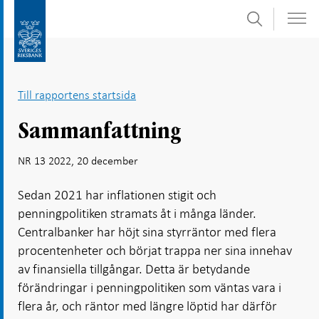
Sök
Gå
Gå
direkt
till
till
navigation
innehåll
för
Till rapportens startsida
undersidor
Sammanfattning
NR 13 2022, 20 december
Sedan 2021 har inflationen stigit och
penningpolitiken stramats åt i många länder.
Centralbanker har höjt sina styrräntor med flera
procentenheter och börjat trappa ner sina innehav
av finansiella tillgångar. Detta är betydande
förändringar i penningpolitiken som väntas vara i
flera år, och räntor med längre löptid har därför