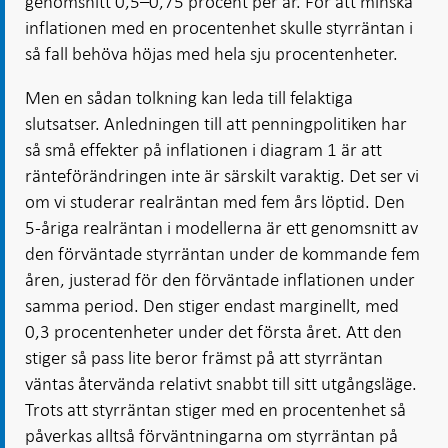
genomsnitt 0,5–0,75 procent per år. För att minska
inflationen med en procentenhet skulle styrräntan i
så fall behöva höjas med hela sju procentenheter.
Men en sådan tolkning kan leda till felaktiga
slutsatser. Anledningen till att penningpolitiken har
så små effekter på inflationen i diagram 1 är att
ränteförändringen inte är särskilt varaktig. Det ser vi
om vi studerar realräntan med fem års löptid. Den
5-åriga realräntan i modellerna är ett genomsnitt av
den förväntade styrräntan under de kommande fem
åren, justerad för den förväntade inflationen under
samma period. Den stiger endast marginellt, med
0,3 procentenheter under det första året. Att den
stiger så pass lite beror främst på att styrräntan
väntas återvända relativt snabbt till sitt utgångsläge.
Trots att styrräntan stiger med en procentenhet så
påverkas alltså förväntningarna om styrräntan på