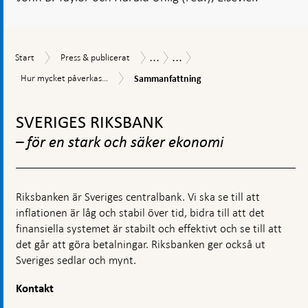
...
...
Start
Press
Publikationer
Ekonomiska
Start
Press & publicerat
&
kommentarer
Sammanfattning
Hur
Hur mycket påverkas...
Sammanfattning
publicerat
mycket
Gå
påverkas
inflationen
till
SVERIGES RIKSBANK
av
toppnavigation
penningpolitiken?
– för en stark och säker ekonomi
Riksbanken är Sveriges centralbank. Vi ska se till att
inflationen är låg och stabil över tid, bidra till att det
finansiella systemet är stabilt och effektivt och se till att
det går att göra betalningar. Riksbanken ger också ut
Sveriges sedlar och mynt.
Kontakt