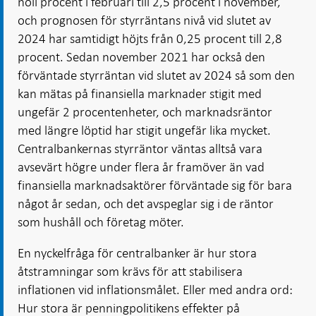
noll procent i februari till 2,5 procent i november,
och prognosen för styrräntans nivå vid slutet av
2024 har samtidigt höjts från 0,25 procent till 2,8
procent. Sedan november 2021 har också den
förväntade styrräntan vid slutet av 2024 så som den
kan mätas på finansiella marknader stigit med
ungefär 2 procentenheter, och marknadsräntor
med längre löptid har stigit ungefär lika mycket.
Centralbankernas styrräntor väntas alltså vara
avsevärt högre under flera år framöver än vad
finansiella marknadsaktörer förväntade sig för bara
något år sedan, och det avspeglar sig i de räntor
som hushåll och företag möter.
En nyckelfråga för centralbanker är hur stora
åtstramningar som krävs för att stabilisera
inflationen vid inflationsmålet. Eller med andra ord:
Hur stora är penningpolitikens effekter på