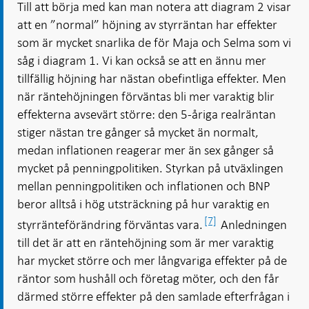
Till att börja med kan man notera att diagram 2 visar
att en ”normal” höjning av styrräntan har effekter
som är mycket snarlika de för Maja och Selma som vi
såg i diagram 1. Vi kan också se att en ännu mer
tillfällig höjning har nästan obefintliga effekter. Men
när räntehöjningen förväntas bli mer varaktig blir
effekterna avsevärt större: den 5-åriga realräntan
stiger nästan tre gånger så mycket än normalt,
medan inflationen reagerar mer än sex gånger så
mycket på penningpolitiken. Styrkan på utväxlingen
mellan penningpolitiken och inflationen och BNP
beror alltså i hög utsträckning på hur varaktig en
[7]
styrränteförändring förväntas vara.
Anledningen
till det är att en räntehöjning som är mer varaktig
har mycket större och mer långvariga effekter på de
räntor som hushåll och företag möter, och den får
därmed större effekter på den samlade efterfrågan i