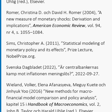
Uhlig (red.), Elsevier.
Romer, Christina D. och David H. Romer (2004), ”A
new measure of monetary shocks: Derivation and
implications”,
, vol. 94,
American Economic Review
nr 4, s. 1055–1084.
Sims, Christopher A. (2011), ”Statistical modeling of
monetary policy and its effects”, Prize Lecture,
NobelPrize.org.
Svenska Dagbladet (2022), ”Är centralbankernas
kamp mot inflationen meningslös?”, 2022-09-27.
Wieland, Volker, Elena Afanasyeva, Meguy Kuete och
Jinhyuk Yoo (2016) ”New methods for macro-
financial model comparison and policy analysis”,
kapitel 15 i
, vol. 2,
Handbook of Macroeconomics
John B. Taylor och Harald Uhlig (red.), Elsevier.