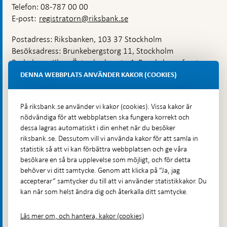
Telefon: 08-787 00 00
E-post:
registratorn@riksbank.se
Postadress: Riksbanken, 103 37 Stockholm
Besöksadress: Brunkebergstorg 11, Stockholm
Budadress: Klara Östra kyrkogata 4, Brunkebergsfaret,
Lastplats 6
DENNA WEBBPLATS ANVÄNDER KAKOR (COOKIES)
Fler kontaktuppgifter
På riksbank.se använder vi kakor (cookies). Vissa kakor är
nödvändiga för att webbplatsen ska fungera korrekt och
Hitta direkt
dessa lagras automatiskt i din enhet när du besöker
riksbank.se. Dessutom vill vi använda kakor för att samla in
Frågor och svar
-
statistik så att vi kan förbättra webbplatsen och ge våra
Öppnas
besökare en så bra upplevelse som möjligt, och för detta
Till Riksbankens webbarkiv
-
i
behöver vi ditt samtycke. Genom att klicka på ”Ja, jag
Öppnas
Presskontakt
ny
accepterar” samtycker du till att vi använder statistikkakor. Du
i
flik
kan när som helst ändra dig och återkalla ditt samtycke.
Integritetspolicy
ny
flik
Tillgänglighetsredogörelse
Läs mer om, och hantera, kakor (cookies)
Prenumerera på utskick