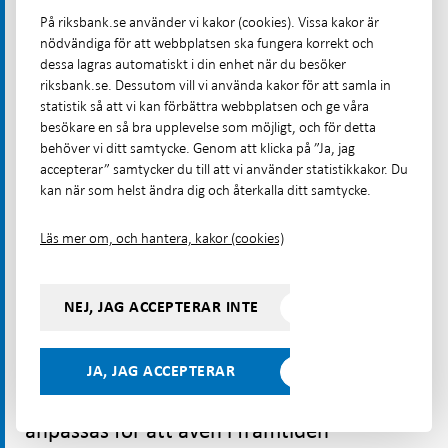
På riksbank.se använder vi kakor (cookies). Vissa kakor är
nödvändiga för att webbplatsen ska fungera korrekt och
dessa lagras automatiskt i din enhet när du besöker
Riksbankens arbete och rekommendationer
riksbank.se. Dessutom vill vi använda kakor för att samla in
statistik så att vi kan förbättra webbplatsen och ge våra
Framtidens
besökare en så bra upplevelse som möjligt, och för detta
betalningsinfrastruktur
behöver vi ditt samtycke. Genom att klicka på ”Ja, jag
accepterar” samtycker du till att vi använder statistikkakor. Du
behöver utvecklas
kan när som helst ändra dig och återkalla ditt samtycke.
Betalningsmarknaden har genomgått en
Läs mer om, och hantera, kakor (cookies)
snabb och omfattande förändring, driven
av den ökade digitaliseringen, nya
NEJ, JAG ACCEPTERAR INTE
konsumentbeteenden och framväxten av
nya aktörer. Det ställer nya krav på den
svenska betalningsinfrastrukturen.
JA, JAG ACCEPTERAR
Infrastrukturen måste utvecklas och
anpassas för att även i framtiden