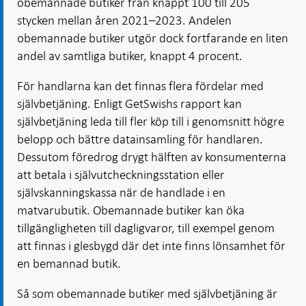
obemannade butiker från knappt 100 till 205
stycken mellan åren 2021–2023. Andelen
obemannade butiker utgör dock fortfarande en liten
andel av samtliga butiker, knappt 4 procent.
För handlarna kan det finnas flera fördelar med
självbetjäning. Enligt GetSwishs rapport kan
självbetjäning leda till fler köp till i genomsnitt högre
belopp och bättre datainsamling för handlaren.
Dessutom föredrog drygt hälften av konsumenterna
att betala i självutcheckningsstation eller
självskanningskassa när de handlade i en
matvarubutik. Obemannade butiker kan öka
tillgängligheten till dagligvaror, till exempel genom
att finnas i glesbygd där det inte finns lönsamhet för
en bemannad butik.
Så som obemannade butiker med självbetjäning är