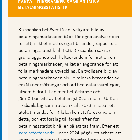
FAKTA – RIKSBANKEN SAMLAR IN NY
BETALNINGSSTATISTIK
Riksbanken behöver få en tydligare bild av
betalningsmarknaden både för egna analyser och
för att, i likhet med övriga EU-länder, rapportera
betalningsstatistik till ECB. Riksbanken saknar
grundläggande och heltäckande information om
betalningsmarknaden, vilket är avgörande för att
följa marknadens utveckling. En tydligare bild av
betalningsmarknaden skulle minska beroendet av
enkätundersökningar och ad hoc-datainsamlingar,
liksom bidra till en mer heltäckande och
jämförbar bild av betalningsflöden inom EU. Den
riksbankslag som trädde ikraft 2023 innebär ett
utökat mandat för Riksbanken att föreskriva om
detta, och ett förslag till föreskrifter för
betalningsstatistik håller på att tas fram. Efter ett
remissförfarande
under 2024 pågår ett arbete att
anpassa och konkretisera föreskrifterna utifrån