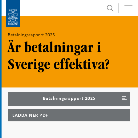
Sök
Gå
Gå
direkt
till
till
navigation
Betalningsrapport 2025
innehåll
för
undersidor
Är betalningar i
Sverige effektiva?
Betalningsrapport 2025
LADDA NER PDF