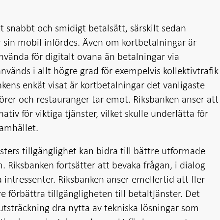
t snabbt och smidigt betalsätt, särskilt sedan
er sin mobil infördes. Även om kortbetalningar är
 använda för digitalt ovana än betalningar via
vänds i allt högre grad för exempelvis kollektivtrafik
kens enkät visat är kortbetalningar det vanligaste
sörer och restauranger tar emot. Riksbanken anser att
tiv för viktiga tjänster, vilket skulle underlätta för
samhället.
ters tillgänglighet kan bidra till bättre utformade
. Riksbanken fortsätter att bevaka frågan, i dialog
ntressenter. Riksbanken anser emellertid att fler
e förbättra tillgängligheten till betaltjänster. Det
utsträckning dra nytta av tekniska lösningar som