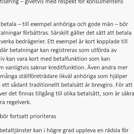
ntisering – givetvis med respekt för konsumentens
 betala – till exempel anhöriga och gode män – bör
talningar förbättras. Särskilt gäller det sätt att betala
otverka bedrägerier. Ett exempel är kort kopplade till
är betalningar kan registreras som utförda av
ativ kan vara kort med betalfunktion som kan
om vanligtvis saknar kreditfunktion. Även andra mer
ör många ställföreträdare likväl anhöriga som hjälper
ett sådant traditionellt betalsätt är brevgiro. För att
r det finnas tillgång till olika betalsätt, som är säkr
ra regelverk.
r fortsatt prioriteras
betaltjänster kan i högre grad uppleva en rädsla för