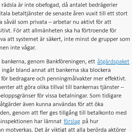
a rädsla är inte obefogad, då antalet bedrägerier
la betaltjänster de senaste åren vuxit till ett stort
 såväl som privata – arbetar nu aktivt för att
tivt. För att allmänheten ska ha förtroende för
a att systemet är säkert, inte minst de grupper som
men inte vågar.
s bankerna, genom Bankföreningen, ett
åtgärdspaket
t ingår bland annat att bankerna ska blockera
för bedragare och penningmålvakter mer effektivt.
er att göra olika tillval till bankernas tjänster –
eloppsgränser för vissa betalningar. Som tidigare
h åtgärder även kunna användas för att öka
en, genom att fler ges tillgång till betalkonto med
sinspektionen har lämnat
förslag
på hur
n motverkas. Det är viktigt att alla berörda aktörer