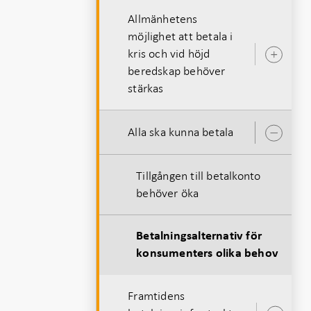
Allmänhetens
möjlighet att betala i
kris och vid höjd
Öpp
beredskap behöver
unde
stärkas
Alla ska kunna betala
Öpp
unde
Tillgången till betalkonto
behöver öka
Betalningsalternativ för
konsumenters olika behov
Framtidens