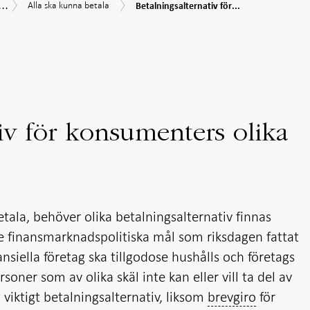
...
Betalningsalternativ
Alla
srapport
lningsrapport
Riksbankens
Alla ska kunna betala
Betalningsalternativ för...
för
ska
5
arbete
konsumenters
kunna
och
olika
betala
rekommendationer
behov
tiv för konsumenters olika
etala, behöver olika betalningsalternativ finnas
d de finansmarknadspolitiska mål som riksdagen fattat
nsiella företag ska tillgodose hushålls och företags
rsoner som av olika skäl inte kan eller vill ta del av
t viktigt betalningsalternativ, liksom
brevgiro
för