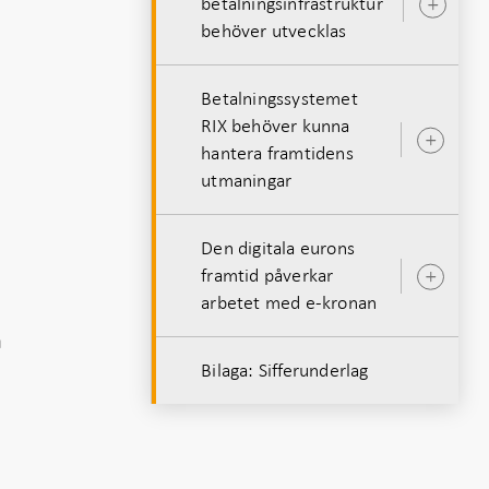
betalningsinfrastruktur
Öpp
behöver utvecklas
und
Betalningssystemet
RIX behöver kunna
Öpp
hantera framtidens
unde
utmaningar
Den digitala eurons
framtid påverkar
Öpp
arbetet med e-kronan
unde
a
Bilaga: Sifferunderlag