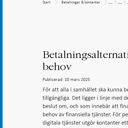
...
...
Start
Betalningar
Betalning
Beta
Start
Betalningar & kontanter
&
202
kontanter
Betalningsalterna
behov
Publicerad: 10 mars 2025
För att alla i samhället ska kunna b
tillgängliga. Det ligger i linje me
beslut om, och som innebär att fina
behov av finansiella tjänster. För pe
digitala tjänster utgör kontanter et