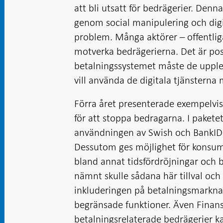
att bli utsatt för bedrägerier. Denn
genom social manipulering och digita
problem. Många aktörer – offentliga
motverka bedrägerierna. Det är posi
betalningssystemet måste de upplev
vill använda de digitala tjänsterna 
Förra året presenterade exempelvi
för att stoppa bedragarna. I pakete
användningen av Swish och BankID 
Dessutom ges möjlighet för konsument
bland annat tidsfördröjningar och b
nämnt skulle sådana här tillval oc
inkluderingen på betalningsmarknad
begränsade funktioner. Även Finan
betalningsrelaterade bedrägerier ka