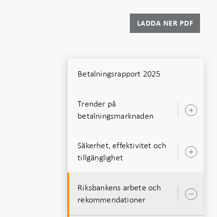
LADDA NER PDF
Betalningsrapport 2025
Trender på
Öpp
betalningsmarknaden
unde
Säkerhet, effektivitet och
Öpp
tillgänglighet
unde
Riksbankens arbete och
Öpp
rekommendationer
unde