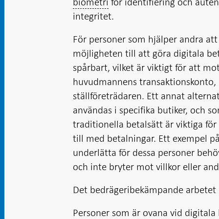
biometri
för identifiering och aute
integritet.
För personer som hjälper andra att
möjligheten till att göra digitala be
spårbart, vilket är viktigt för att m
huvudmannens transaktionskonto, d
ställföreträdaren. Ett annat altern
användas i specifika butiker, och s
traditionella betalsätt är viktiga f
till med betalningar. Ett exempel på 
underlätta för dessa personer behöve
och inte bryter mot villkor eller and
Det bedrägeribekämpande arbetet bö
Personer som är ovana vid digitala 