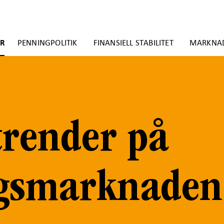
ER
PENNINGPOLITIK
FINANSIELL STABILITET
MARKNA
trender på
ngsmarknaden