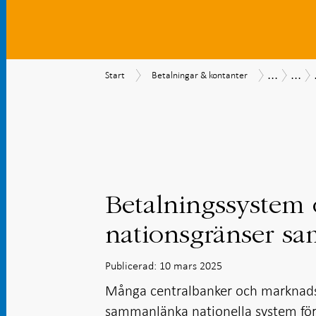
...
...
Start
Betalningar
Betalning
Beta
Start
Betalningar & kontanter
&
202
kontanter
Betalningssystem 
nationsgränser s
Publicerad: 10 mars 2025
Många centralbanker och marknads
sammanlänka nationella system för b