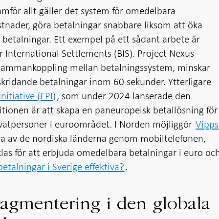
amför allt gäller det system för omedelbara
ostnader, göra betalningar snabbare liksom att öka
 betalningar. Ett exempel på ett sådant arbete är
or International Settlements (BIS). Project Nexus
 sammankoppling mellan betalningssystem, minskar
kridande betalningar inom 60 sekunder. Ytterligare
itiative (EPI)
, som under 2024 lanserade den
itionen är att skapa en paneuropeisk betallösning för
vatpersoner i euroområdet. I Norden möjliggör
Vipps
a av de nordiska länderna genom mobiltelefonen,
las för att erbjuda omedelbara betalningar i euro oc
betalningar i Sverige effektiva?
.
ragmentering i den globala