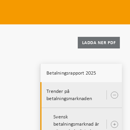
LADDA NER PDF
Betalningsrapport 2025
Trender på
Öpp
betalningsmarknaden
unde
Svensk
betalningsmarknad är
Öpp