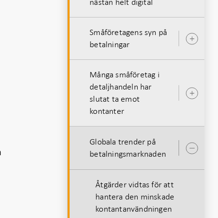
nästan helt digital
unde
Småföretagens syn på
Öpp
betalningar
unde
Många småföretag i
detaljhandeln har
Öpp
slutat ta emot
unde
kontanter
Globala trender på
h
Öpp
betalningsmarknaden
unde
Åtgärder vidtas för att
hantera den minskade
kontantanvändningen