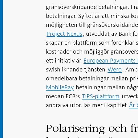
gränsöverskridande betalningar. Fr
betalningar. Syftet är att minska k
möjligheten till gränsöverskridande
Project Nexus
, utvecklat av Bank f
skapar en plattform som förenklar
kostnader och möjliggör gränsövers
ett initiativ är
European Payments In
swishliknande tjänsten
Wero
. Amb
omedelbara betalningar mellan pri
MobilePay
betalningar mellan någr
medan ECB:s
TIPS-plattform
utveck
andra valutor, läs mer i kapitlet
Är 
Polarisering och f