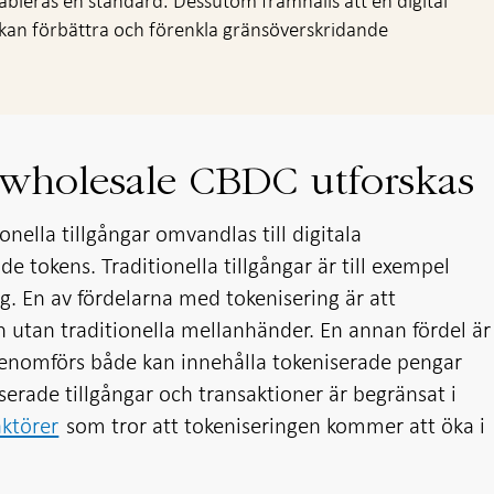
bleras en standard. Dessutom framhålls att en digital
kan förbättra och förenkla gränsöverskridande
 wholesale CBDC utforskas
onella tillgångar omvandlas till digitala
de tokens. Traditionella tillgångar är till exempel
ng. En av fördelarna med tokenisering är att
ch utan traditionella mellanhänder. En annan fördel är
genomförs både kan innehålla tokeniserade pengar
serade tillgångar och transaktioner är begränsat i
ktörer
som tror att tokeniseringen kommer att öka i