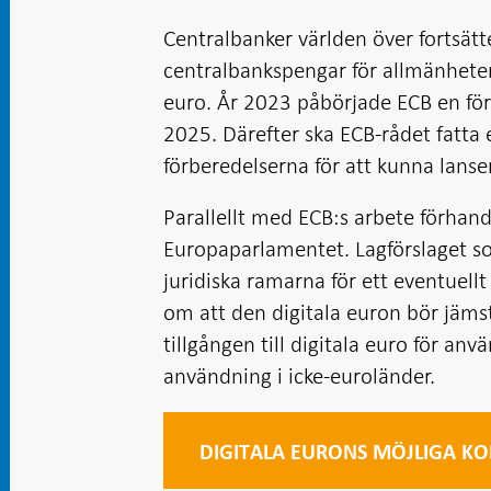
Centralbanker världen över fortsätte
centralbankspengar för allmänheten
euro. År 2023 påbörjade ECB en för
2025. Därefter ska ECB-rådet fatta e
förberedelserna för att kunna lanser
Parallellt med ECB:s arbete förhand
Europaparlamentet. Lagförslaget som
juridiska ramarna för ett eventuell
om att den digitala euron bör jäm
tillgången till digitala euro för an
användning i icke-euroländer.
DIGITALA EURONS MÖJLIGA KO