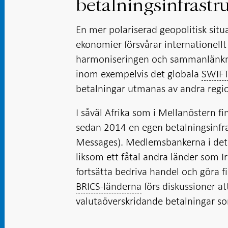
betalningsinfrastr
En mer polariserad geopolitisk sit
ekonomier försvårar internationellt
harmoniseringen och sammanlänkni
inom exempelvis det globala
SWIFT
betalningar utmanas av andra regio
I såväl Afrika som i Mellanöstern f
sedan 2014 en egen betalningsinfras
Messages). Medlemsbankerna i det 
liksom ett fåtal andra länder som I
fortsätta bedriva handel och göra fi
BRICS-länderna
förs diskussioner att
valutaöverskridande betalningar so