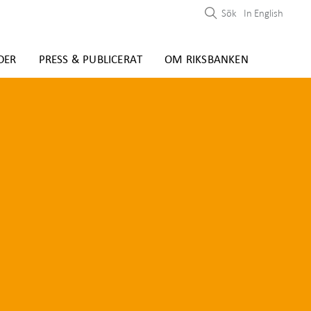
Sök
In English
DER
PRESS & PUBLICERAT
OM RIKSBANKEN