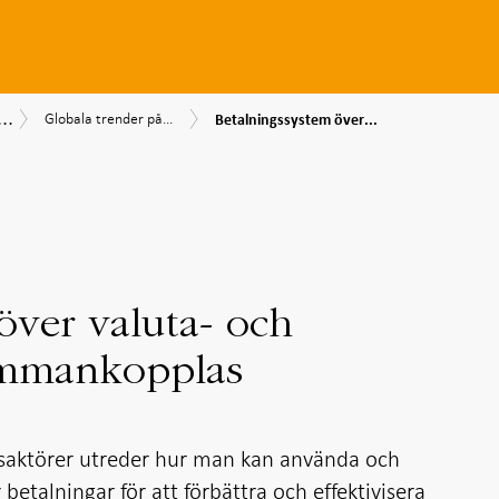
...
Betalningssystem
Globala
srapport
lningsrapport
Trender
Globala trender på...
Betalningssystem över...
över
trender
5
på
valuta-
på
betalningsmarknaden
och
betalningsmarknaden
nationsgränser
sammankopplas
över valuta- och
ammankopplas
aktörer utreder hur man kan använda och
etalningar för att förbättra och effektivisera