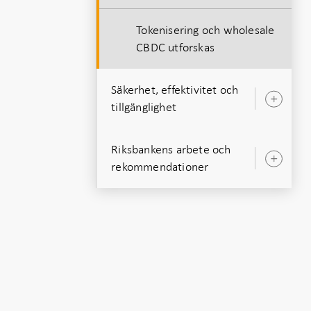
Tokenisering och wholesale
CBDC utforskas
Säkerhet, effektivitet och
Öpp
tillgänglighet
unde
Riksbankens arbete och
Öpp
rekommendationer
unde