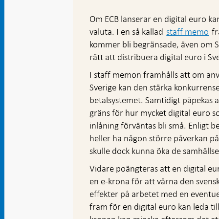
Om ECB lanserar en digital euro kan
valuta. I en så kallad
staff memo
fr
kommer bli begränsade, även om Sve
rätt att distribuera digital euro i Sv
I staff memon framhålls att om anv
Sverige kan den stärka konkurrensen
betalsystemet. Samtidigt påpekas a
gräns för hur mycket digital euro s
inlåning förväntas bli små. Enligt 
heller ha någon större påverkan på
skulle dock kunna öka de samhälls
Vidare poängteras att en digital eu
en e-krona för att värna den svens
effekter på arbetet med en eventue
fram för en digital euro kan leda ti