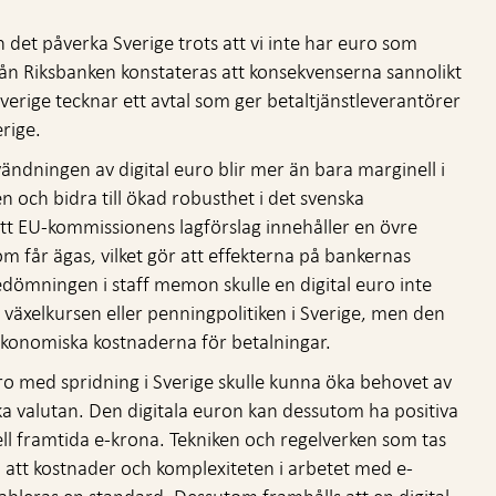
 det påverka Sverige trots att vi inte har euro som
ån Riksbanken konstateras att konsekvenserna sannolikt
rige tecknar ett avtal som ger betaltjänstleverantörer
erige.
ändningen av digital euro blir mer än bara marginell i
 och bidra till ökad robusthet i det svenska
tt EU-kommissionens lagförslag innehåller en övre
om får ägas, vilket gör att effekterna på bankernas
bedömningen i staff memon skulle en digital euro inte
 växelkursen eller penningpolitiken i Sverige, men den
ekonomiska kostnaderna för betalningar.
ro med spridning i Sverige skulle kunna öka behovet av
ka valutan. Den digitala euron kan dessutom ha positiva
ll framtida e-krona. Tekniken och regelverken som tas
ll att kostnader och komplexiteten i arbetet med e-